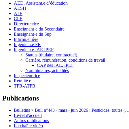
AED. Assistant.e d’éducation
AESH
ATE
CPE
Directeur·rice
Enseignant·e du Secondaire
Enseignant·e du Sup
Infirmi.er.ière
Ingénieur.e FR
Ingénieur.e IAE IPEF
Statuts (titulaire, contractuel)
Carrière, rémunération, conditions de travail
CAP des IAE, IPEF
Non titulaires, actualités
Inspecteur.rice
Retraité.e
TFR-ATFR
Publications
Bulletins
>
Bull n°443 - mars - juin 2026 : Pesticides, toutes (
Livret d'accueil
Autres publications
La chaîne vidéo