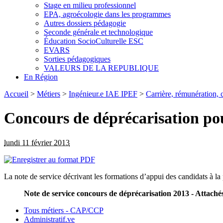
Stage en milieu professionnel
EPA, agroécologie dans les programmes
Autres dossiers pédagogie
Seconde générale et technologique
Éducation SocioCulturelle ESC
EVARS
Sorties pédagogiques
VALEURS DE LA REPUBLIQUE
En Région
Accueil
>
Métiers
>
Ingénieur.e IAE IPEF
>
Carrière, rémunération, c
Concours de déprécarisation po
lundi 11 février 2013
La note de service décrivant les formations d’appui des candidats à la
Note de service concours de déprécarisation 2013 - Attaché
Tous métiers - CAP/CCP
Administratif.ve