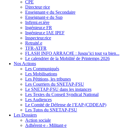
CPE
Directeur·rice
Enseignant·e du Secondaire
Enseignant·e du Sup
Infirmi.er.ière
Ingénieur.e FR
Ingénieur.e IAE IPEF
Inspecteur.rice
Retraité.e
TFR-ATFR
FLASH INFO ARRAC#E : Jusqu’ici tout va bien...
Le calendrier de la Mobilité de Printemps 2026
Nos Actions
Les Communiqués
Les Mobilisations
Les Pétitions, les tribunes
Les Courriers du SNETAP-FSU
Le SNETAP-FSU dans les instances
Les Textes du Conseil Syndical National
Les Audiences
Le Comité de Défense de l’EAP (CDDEAP)
Les Tutos du SNETAP-FSU
Les Dossiers
Action sociale
Adhérent·e - Militant·e