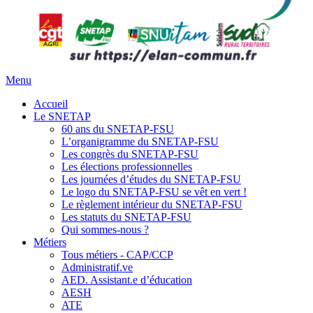
Menu
Accueil
Le SNETAP
60 ans du SNETAP-FSU
L’organigramme du SNETAP-FSU
Les congrès du SNETAP-FSU
Les élections professionnelles
Les journées d’études du SNETAP-FSU
Le logo du SNETAP-FSU se vêt en vert !
Le règlement intérieur du SNETAP-FSU
Les statuts du SNETAP-FSU
Qui sommes-nous ?
Métiers
Tous métiers - CAP/CCP
Administratif.ve
AED. Assistant.e d’éducation
AESH
ATE