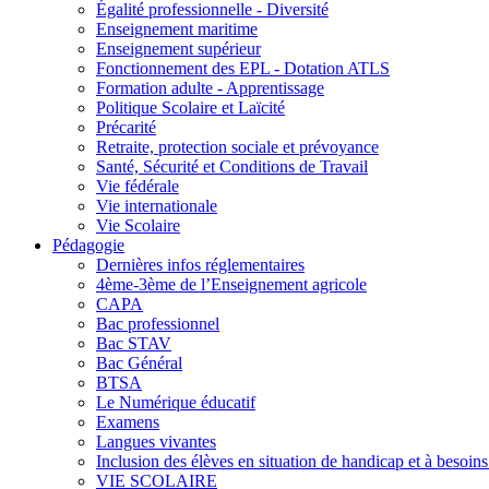
Égalité professionnelle - Diversité
Enseignement maritime
Enseignement supérieur
Fonctionnement des EPL - Dotation ATLS
Formation adulte - Apprentissage
Politique Scolaire et Laïcité
Précarité
Retraite, protection sociale et prévoyance
Santé, Sécurité et Conditions de Travail
Vie fédérale
Vie internationale
Vie Scolaire
Pédagogie
Dernières infos réglementaires
4ème-3ème de l’Enseignement agricole
CAPA
Bac professionnel
Bac STAV
Bac Général
BTSA
Le Numérique éducatif
Examens
Langues vivantes
Inclusion des élèves en situation de handicap et à besoins 
VIE SCOLAIRE