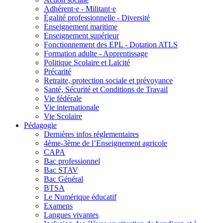
Adhérent·e - Militant·e
Égalité professionnelle - Diversité
Enseignement maritime
Enseignement supérieur
Fonctionnement des EPL - Dotation ATLS
Formation adulte - Apprentissage
Politique Scolaire et Laïcité
Précarité
Retraite, protection sociale et prévoyance
Santé, Sécurité et Conditions de Travail
Vie fédérale
Vie internationale
Vie Scolaire
Pédagogie
Dernières infos réglementaires
4ème-3ème de l’Enseignement agricole
CAPA
Bac professionnel
Bac STAV
Bac Général
BTSA
Le Numérique éducatif
Examens
Langues vivantes