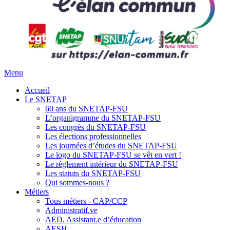
Menu
Accueil
Le SNETAP
60 ans du SNETAP-FSU
L’organigramme du SNETAP-FSU
Les congrès du SNETAP-FSU
Les élections professionnelles
Les journées d’études du SNETAP-FSU
Le logo du SNETAP-FSU se vêt en vert !
Le règlement intérieur du SNETAP-FSU
Les statuts du SNETAP-FSU
Qui sommes-nous ?
Métiers
Tous métiers - CAP/CCP
Administratif.ve
AED. Assistant.e d’éducation
AESH