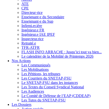
ATE
CPE
Directeur·rice
Enseignant·e du Secondaire
Enseignant·e du Sup
Infirmi.er.ière
Ingénieur.e FR
Ingénieur.e IAE IPEF
Inspecteur.rice
Retraité.e
TFR-ATFR
FLASH INFO ARRAC#E : Jusqu’ici tout va bien...
Le calendrier de la Mobilité de Printemps 2026
Nos Actions
Les Communiqués
Les Mobilisations
Les Pétitions, les tribunes
Les Courriers du SNETAP-FSU
Le SNETAP-FSU dans les instances
Les Textes du Conseil Syndical National
Les Audiences
Le Comité de Défense de l’EAP (CDDEAP)
Les Tutos du SNETAP-FSU
Les Dossiers
Action sociale