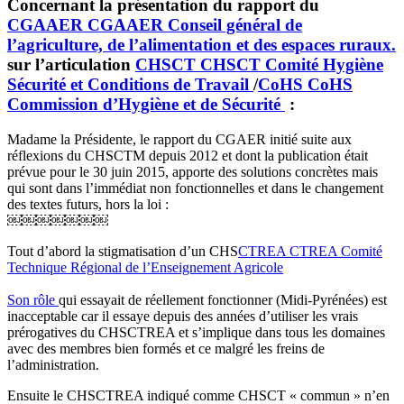
Concernant la présentation du rapport du
CGAAER
CGAAER
Conseil général de
l’agriculture, de l’alimentation et des espaces ruraux.
sur l’articulation
CHSCT
CHSCT
Comité Hygiène
Sécurité et Conditions de Travail
/
CoHS
CoHS
Commission d’Hygiène et de Sécurité
:
Madame la Présidente, le rapport du CGAER initié suite aux
réflexions du CHSCTM depuis 2012 et dont la publication était
prévue pour le 30 juin 2015, apporte des solutions concrètes mais
qui sont dans l’immédiat non fonctionnelles et dans le changement
des textes futurs, hors la loi :
￼￼￼￼￼￼￼
Tout d’abord la stigmatisation d’un CHS
CTREA
CTREA
Comité
Technique Régional de l’Enseignement Agricole
Son rôle
qui essayait de réellement fonctionner (Midi-Pyrénées) est
inacceptable car il essaye depuis des années d’utiliser les vrais
prérogatives du CHSCTREA et s’implique dans tous les domaines
avec des membres bien formés et ce malgré les freins de
l’administration.
Ensuite le CHSCTREA indiqué comme CHSCT « commun » n’en