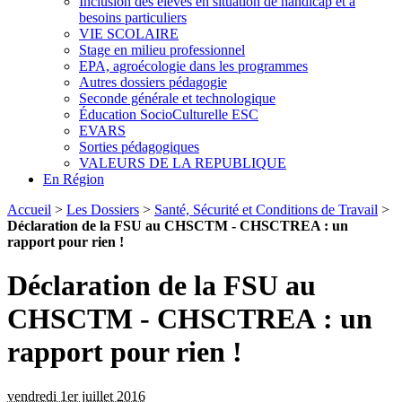
Inclusion des élèves en situation de handicap et à
besoins particuliers
VIE SCOLAIRE
Stage en milieu professionnel
EPA, agroécologie dans les programmes
Autres dossiers pédagogie
Seconde générale et technologique
Éducation SocioCulturelle ESC
EVARS
Sorties pédagogiques
VALEURS DE LA REPUBLIQUE
En Région
Accueil
>
Les Dossiers
>
Santé, Sécurité et Conditions de Travail
>
Déclaration de la FSU au CHSCTM - CHSCTREA : un
rapport pour rien !
Déclaration de la FSU au
CHSCTM - CHSCTREA : un
rapport pour rien !
vendredi 1er juillet 2016