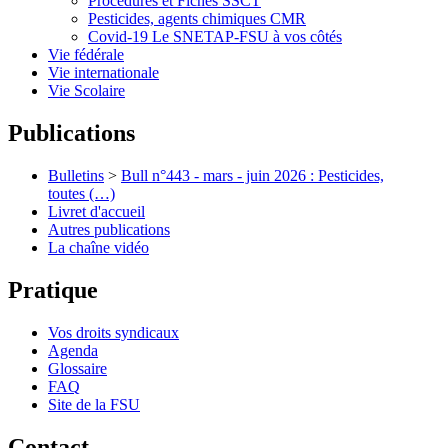
Procédures et Fiches SSCT
Pesticides, agents chimiques CMR
Covid-19 Le SNETAP-FSU à vos côtés
Vie fédérale
Vie internationale
Vie Scolaire
Publications
Bulletins
>
Bull n°443 - mars - juin 2026 : Pesticides,
toutes (…)
Livret d'accueil
Autres publications
La chaîne vidéo
Pratique
Vos droits syndicaux
Agenda
Glossaire
FAQ
Site de la FSU
Contact