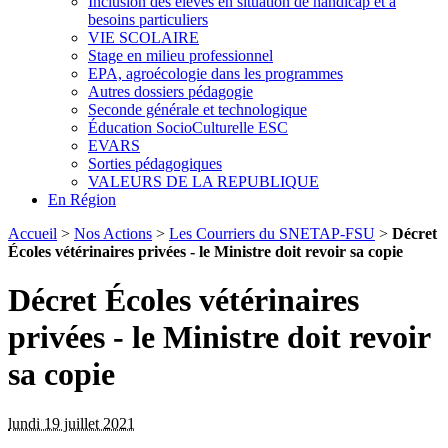
Inclusion des élèves en situation de handicap et à
besoins particuliers
VIE SCOLAIRE
Stage en milieu professionnel
EPA, agroécologie dans les programmes
Autres dossiers pédagogie
Seconde générale et technologique
Éducation SocioCulturelle ESC
EVARS
Sorties pédagogiques
VALEURS DE LA REPUBLIQUE
En Région
Accueil
>
Nos Actions
>
Les Courriers du SNETAP-FSU
>
Décret
Écoles vétérinaires privées - le Ministre doit revoir sa copie
Décret Écoles vétérinaires
privées - le Ministre doit revoir
sa copie
lundi 19 juillet 2021