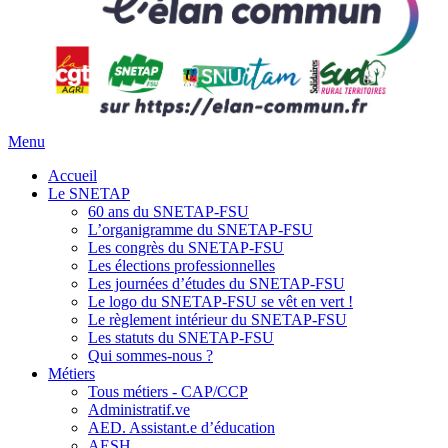
Menu
Accueil
Le SNETAP
60 ans du SNETAP-FSU
L’organigramme du SNETAP-FSU
Les congrès du SNETAP-FSU
Les élections professionnelles
Les journées d’études du SNETAP-FSU
Le logo du SNETAP-FSU se vêt en vert !
Le règlement intérieur du SNETAP-FSU
Les statuts du SNETAP-FSU
Qui sommes-nous ?
Métiers
Tous métiers - CAP/CCP
Administratif.ve
AED. Assistant.e d’éducation
AESH