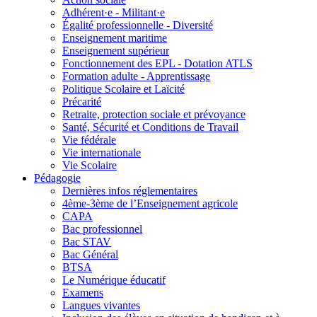
Adhérent·e - Militant·e
Égalité professionnelle - Diversité
Enseignement maritime
Enseignement supérieur
Fonctionnement des EPL - Dotation ATLS
Formation adulte - Apprentissage
Politique Scolaire et Laïcité
Précarité
Retraite, protection sociale et prévoyance
Santé, Sécurité et Conditions de Travail
Vie fédérale
Vie internationale
Vie Scolaire
Pédagogie
Dernières infos réglementaires
4ème-3ème de l’Enseignement agricole
CAPA
Bac professionnel
Bac STAV
Bac Général
BTSA
Le Numérique éducatif
Examens
Langues vivantes