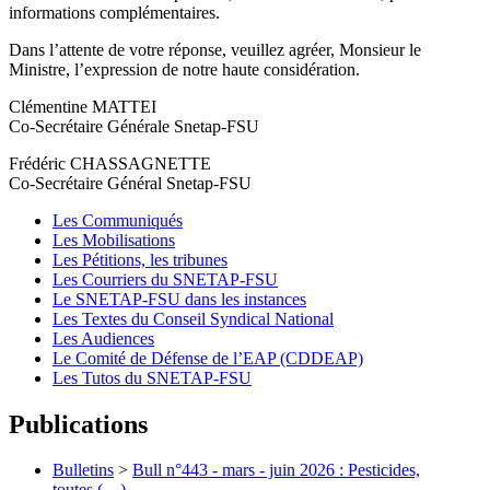
informations complémentaires.
Dans l’attente de votre réponse, veuillez agréer, Monsieur le
Ministre, l’expression de notre haute considération.
Clémentine MATTEI
Co-Secrétaire Générale Snetap-FSU
Frédéric CHASSAGNETTE
Co-Secrétaire Général Snetap-FSU
Les Communiqués
Les Mobilisations
Les Pétitions, les tribunes
Les Courriers du SNETAP-FSU
Le SNETAP-FSU dans les instances
Les Textes du Conseil Syndical National
Les Audiences
Le Comité de Défense de l’EAP (CDDEAP)
Les Tutos du SNETAP-FSU
Publications
Bulletins
>
Bull n°443 - mars - juin 2026 : Pesticides,
toutes (…)