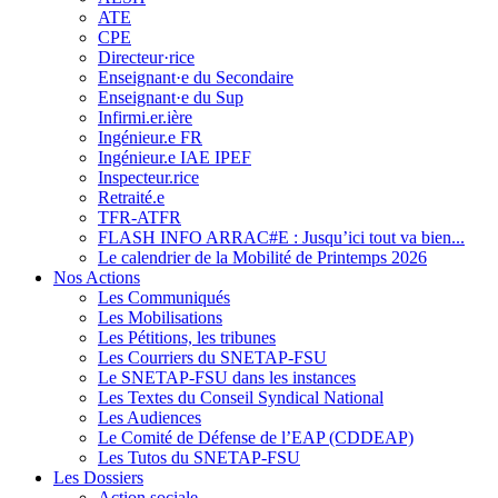
ATE
CPE
Directeur·rice
Enseignant·e du Secondaire
Enseignant·e du Sup
Infirmi.er.ière
Ingénieur.e FR
Ingénieur.e IAE IPEF
Inspecteur.rice
Retraité.e
TFR-ATFR
FLASH INFO ARRAC#E : Jusqu’ici tout va bien...
Le calendrier de la Mobilité de Printemps 2026
Nos Actions
Les Communiqués
Les Mobilisations
Les Pétitions, les tribunes
Les Courriers du SNETAP-FSU
Le SNETAP-FSU dans les instances
Les Textes du Conseil Syndical National
Les Audiences
Le Comité de Défense de l’EAP (CDDEAP)
Les Tutos du SNETAP-FSU
Les Dossiers
Action sociale