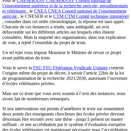
Pour le
CNESERAAV
CNESERAAV
Conseil national de
l’enseignement supérieur et de la recherche agricole, agroalimentaire
et vétérinaire
, le
CNEA
CNEA
Conseil national de l’enseignement
agricole
, le CNESER et le
CTM
CTM
Comité technique ministériel
, consulter dans cet ordre chronologique, la réponse est sans appel.
Chacune de ces instances a rendu, sans ambiguïté, un avis
défavorable sur les différents articles sur lesquels elles étaient
consultées. Mais la majorité des organisations, dans son explication
de vote, a rejeté l’ensemble du projet de texte.
Un tel rejet vous impose Monsieur le Ministre de revoir ce projet
avant publication du texte.
Vous le savez la
FSU
FSU
Fédération Syndicale Unitaire
conteste
l’origine même du projet de décret, à savoir l’article 22bis de la loi
de programmation de la recherche 2021/2030, autorisant l’ouverture
d’écoles vétérinaires privées.
Mais sur ce texte que vous avez soumis à l’avis des instances, nous
avons fait de nombreuses remarques.
Si nos interventions ont permis d’améliorer le texte sur notamment
deux points (les enseignants chercheurs des écoles privées devront
désormais être recrutés avec une thèse - jusqu’à présent un master
suffisait - et une accréditation par le système d’évaluation européen
des écoles vétérinaires est maintenant nécessaire pour l’accréditation