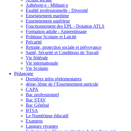
Adhérent·e - Militant·e
Égalité professionnelle - Diversité
Enseignement maritime
Enseignement supérieur
Fonctionnement des EPL - Dotation ATLS
Formation adulte - Apprentissage
Politique Scolaire et Laïcité
Précarité
Retraite, protection sociale et prévoyance
Santé, Sécurité et Conditions de Travail
Vie fédérale
Vie internationale
Vie Scolaire
Pédagogie
Dernières infos réglementaires
4ème-3ème de l’Enseignement agricole
CAPA
Bac professionnel
Bac STAV
Bac Général
BTSA
Le Numérique éducatif
Examens
Langues vivantes