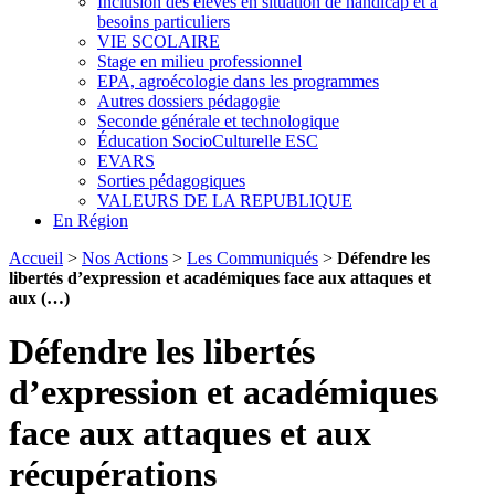
Inclusion des élèves en situation de handicap et à
besoins particuliers
VIE SCOLAIRE
Stage en milieu professionnel
EPA, agroécologie dans les programmes
Autres dossiers pédagogie
Seconde générale et technologique
Éducation SocioCulturelle ESC
EVARS
Sorties pédagogiques
VALEURS DE LA REPUBLIQUE
En Région
Accueil
>
Nos Actions
>
Les Communiqués
>
Défendre les
libertés d’expression et académiques face aux attaques et
aux (…)
Défendre les libertés
d’expression et académiques
face aux attaques et aux
récupérations