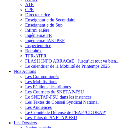
ATE
CPE
Directeur·rice
Enseignant·e du Secondaire
Enseignant·e du Sup
Infirmi.er.ière
Ingénieur.e FR
Ingénieur.e IAE IPEF
Inspecteur.rice
Retraité.e
TFR-ATFR
FLASH INFO ARRAC#E : Jusqu’ici tout va bien...
Le calendrier de la Mobilité de Printemps 2026
Nos Actions
Les Communiqués
Les Mobilisations
Les Pétitions, les tribunes
Les Courriers du SNETAP-FSU
Le SNETAP-FSU dans les instances
Les Textes du Conseil Syndical National
Les Audiences
Le Comité de Défense de l’EAP (CDDEAP)
Les Tutos du SNETAP-FSU
Les Dossiers
Action sociale