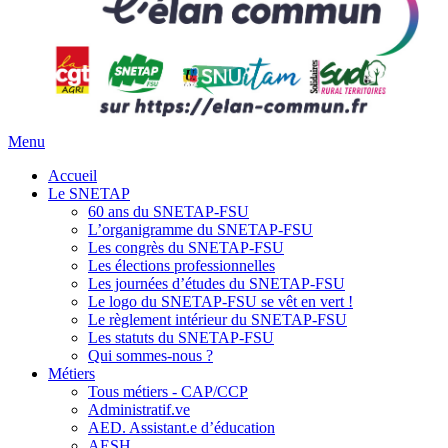
Menu
Accueil
Le SNETAP
60 ans du SNETAP-FSU
L’organigramme du SNETAP-FSU
Les congrès du SNETAP-FSU
Les élections professionnelles
Les journées d’études du SNETAP-FSU
Le logo du SNETAP-FSU se vêt en vert !
Le règlement intérieur du SNETAP-FSU
Les statuts du SNETAP-FSU
Qui sommes-nous ?
Métiers
Tous métiers - CAP/CCP
Administratif.ve
AED. Assistant.e d’éducation
AESH