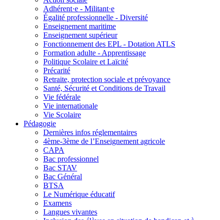
Adhérent·e - Militant·e
Égalité professionnelle - Diversité
Enseignement maritime
Enseignement supérieur
Fonctionnement des EPL - Dotation ATLS
Formation adulte - Apprentissage
Politique Scolaire et Laïcité
Précarité
Retraite, protection sociale et prévoyance
Santé, Sécurité et Conditions de Travail
Vie fédérale
Vie internationale
Vie Scolaire
Pédagogie
Dernières infos réglementaires
4ème-3ème de l’Enseignement agricole
CAPA
Bac professionnel
Bac STAV
Bac Général
BTSA
Le Numérique éducatif
Examens
Langues vivantes