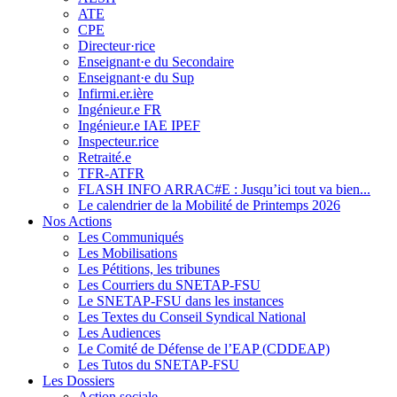
ATE
CPE
Directeur·rice
Enseignant·e du Secondaire
Enseignant·e du Sup
Infirmi.er.ière
Ingénieur.e FR
Ingénieur.e IAE IPEF
Inspecteur.rice
Retraité.e
TFR-ATFR
FLASH INFO ARRAC#E : Jusqu’ici tout va bien...
Le calendrier de la Mobilité de Printemps 2026
Nos Actions
Les Communiqués
Les Mobilisations
Les Pétitions, les tribunes
Les Courriers du SNETAP-FSU
Le SNETAP-FSU dans les instances
Les Textes du Conseil Syndical National
Les Audiences
Le Comité de Défense de l’EAP (CDDEAP)
Les Tutos du SNETAP-FSU
Les Dossiers
Action sociale