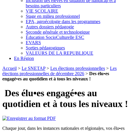
Inclusion des élèves en situation de handicap et à
besoins particuliers
VIE SCOLAIRE
Stage en milieu professionnel
EPA, agroécologie dans les programmes
Autres dossiers pédagogie
Seconde générale et technologique
Éducation SocioCulturelle ESC
EVARS
Sorties pédagogiques
VALEURS DE LA REPUBLIQUE
En Région
Accueil
>
Le SNETAP
>
Les élections professionnelles
>
Les
élections professionnelles de décembre 2026
>
Des élu•es
engagé•es au quotidien et à tous les niveaux !
Des élu•es engagé•es au
quotidien et à tous les niveaux !
Chaque jour, dans les instances nationales et régionales, vos élu•es