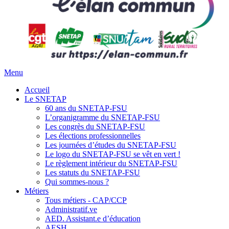
Menu
Accueil
Le SNETAP
60 ans du SNETAP-FSU
L’organigramme du SNETAP-FSU
Les congrès du SNETAP-FSU
Les élections professionnelles
Les journées d’études du SNETAP-FSU
Le logo du SNETAP-FSU se vêt en vert !
Le règlement intérieur du SNETAP-FSU
Les statuts du SNETAP-FSU
Qui sommes-nous ?
Métiers
Tous métiers - CAP/CCP
Administratif.ve
AED. Assistant.e d’éducation
AESH