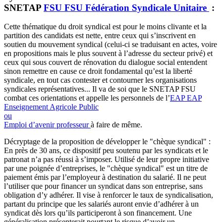
SNETAP
FSU
FSU
Fédération Syndicale Unitaire
:
Cette thématique du droit syndical est pour le moins clivante et la
partition des candidats est nette, entre ceux qui s’inscrivent en
soutien du mouvement syndical (celui-ci se traduisant en actes, voire
en propositions mais le plus souvent à l’adresse du secteur privé) et
ceux qui sous couvert de rénovation du dialogue social entendent
sinon remettre en cause ce droit fondamental qu’est la liberté
syndicale, en tout cas contester et contourner les organisations
syndicales représentatives... Il va de soi que le SNETAP FSU
combat ces orientations et appelle les personnels de l’
EAP
EAP
Enseignement Agricole Public
ou
Emploi d’avenir professeur
à faire de même.
Décryptage de la proposition de développer le "chèque syndical" :
En près de 30 ans, ce dispositif peu soutenu par les syndicats et le
patronat n’a pas réussi à s’imposer. Utilisé de leur propre initiative
par une poignée d’entreprises, le "chèque syndical" est un titre de
paiement émis par l’employeur à destination du salarié. Il ne peut
l’utiliser que pour financer un syndicat dans son entreprise, sans
obligation d’y adhérer. Il vise à renforcer le taux de syndicalisation,
partant du principe que les salariés auront envie d’adhérer à un
syndicat dès lors qu’ils participeront à son financement. Une
généralisation présenterait pourtant le risque d’avoir un