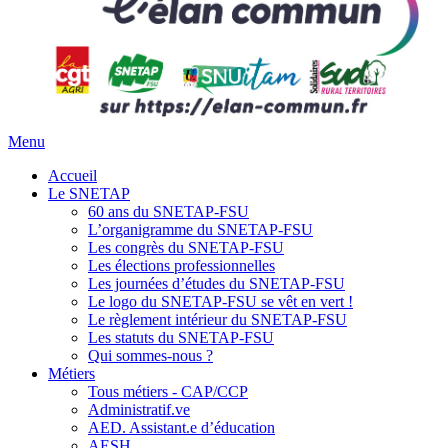
Menu
Accueil
Le SNETAP
60 ans du SNETAP-FSU
L’organigramme du SNETAP-FSU
Les congrès du SNETAP-FSU
Les élections professionnelles
Les journées d’études du SNETAP-FSU
Le logo du SNETAP-FSU se vêt en vert !
Le règlement intérieur du SNETAP-FSU
Les statuts du SNETAP-FSU
Qui sommes-nous ?
Métiers
Tous métiers - CAP/CCP
Administratif.ve
AED. Assistant.e d’éducation
AESH