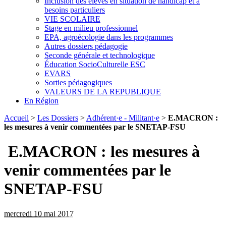
Inclusion des élèves en situation de handicap et à
besoins particuliers
VIE SCOLAIRE
Stage en milieu professionnel
EPA, agroécologie dans les programmes
Autres dossiers pédagogie
Seconde générale et technologique
Éducation SocioCulturelle ESC
EVARS
Sorties pédagogiques
VALEURS DE LA REPUBLIQUE
En Région
Accueil
>
Les Dossiers
>
Adhérent·e - Militant·e
>
E.MACRON :
les mesures à venir commentées par le SNETAP-FSU
E.MACRON : les mesures à
venir commentées par le
SNETAP-FSU
mercredi 10 mai 2017