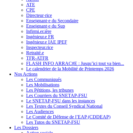
ATE
CPE
Directeur·rice
Enseignant·e du Secondaire
Enseignant·e du Sup
Infirmi.er.ière
Ingénieur.e FR
Ingénieur.e IAE IPEF
Inspecteur.rice
Retraité.e
TFR-ATFR
FLASH INFO ARRAC#E : Jusqu’ici tout va bien...
Le calendrier de la Mobilité de Printemps 2026
Nos Actions
Les Communiqués
Les Mobilisations
Les Pétitions, les tribunes
Les Courriers du SNETAP-FSU
Le SNETAP-FSU dans les instances
Les Textes du Conseil Syndical National
Les Audiences
Le Comité de Défense de l’EAP (CDDEAP)
Les Tutos du SNETAP-FSU
Les Dossiers
Action sociale