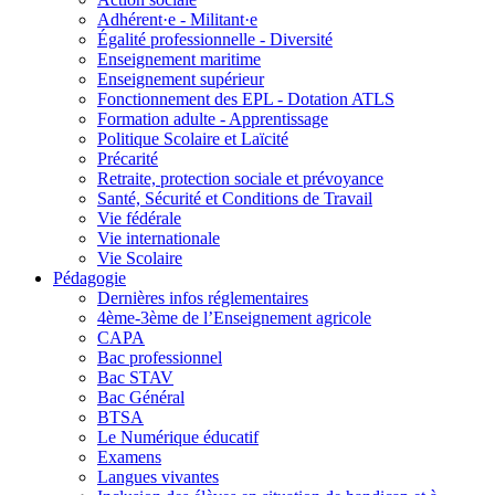
Adhérent·e - Militant·e
Égalité professionnelle - Diversité
Enseignement maritime
Enseignement supérieur
Fonctionnement des EPL - Dotation ATLS
Formation adulte - Apprentissage
Politique Scolaire et Laïcité
Précarité
Retraite, protection sociale et prévoyance
Santé, Sécurité et Conditions de Travail
Vie fédérale
Vie internationale
Vie Scolaire
Pédagogie
Dernières infos réglementaires
4ème-3ème de l’Enseignement agricole
CAPA
Bac professionnel
Bac STAV
Bac Général
BTSA
Le Numérique éducatif
Examens
Langues vivantes