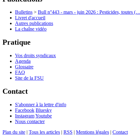
Bulletins
>
Bull n°443 - mars - juin 2026 : Pesticides, toutes (
Livret d'accueil
Autres publications
La chaîne vidéo
Pratique
Vos droits syndicaux
Agenda
Glossaire
FAQ
Site de la FSU
Contact
S'abonner à la lettre d'info
Facebook
Bluesky
Instagram
Youtube
Nous contacter
Plan du site
|
Tous les articles
|
RSS
|
Mentions légales
|
Contact