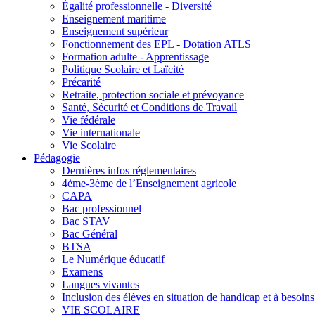
Égalité professionnelle - Diversité
Enseignement maritime
Enseignement supérieur
Fonctionnement des EPL - Dotation ATLS
Formation adulte - Apprentissage
Politique Scolaire et Laïcité
Précarité
Retraite, protection sociale et prévoyance
Santé, Sécurité et Conditions de Travail
Vie fédérale
Vie internationale
Vie Scolaire
Pédagogie
Dernières infos réglementaires
4ème-3ème de l’Enseignement agricole
CAPA
Bac professionnel
Bac STAV
Bac Général
BTSA
Le Numérique éducatif
Examens
Langues vivantes
Inclusion des élèves en situation de handicap et à besoins 
VIE SCOLAIRE