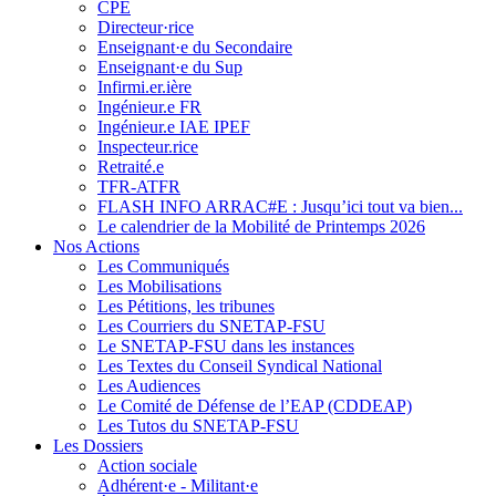
CPE
Directeur·rice
Enseignant·e du Secondaire
Enseignant·e du Sup
Infirmi.er.ière
Ingénieur.e FR
Ingénieur.e IAE IPEF
Inspecteur.rice
Retraité.e
TFR-ATFR
FLASH INFO ARRAC#E : Jusqu’ici tout va bien...
Le calendrier de la Mobilité de Printemps 2026
Nos Actions
Les Communiqués
Les Mobilisations
Les Pétitions, les tribunes
Les Courriers du SNETAP-FSU
Le SNETAP-FSU dans les instances
Les Textes du Conseil Syndical National
Les Audiences
Le Comité de Défense de l’EAP (CDDEAP)
Les Tutos du SNETAP-FSU
Les Dossiers
Action sociale
Adhérent·e - Militant·e