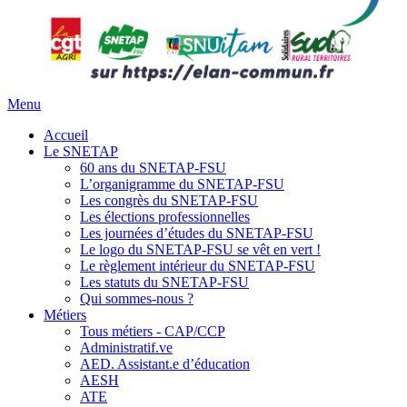
Menu
Accueil
Le SNETAP
60 ans du SNETAP-FSU
L’organigramme du SNETAP-FSU
Les congrès du SNETAP-FSU
Les élections professionnelles
Les journées d’études du SNETAP-FSU
Le logo du SNETAP-FSU se vêt en vert !
Le règlement intérieur du SNETAP-FSU
Les statuts du SNETAP-FSU
Qui sommes-nous ?
Métiers
Tous métiers - CAP/CCP
Administratif.ve
AED. Assistant.e d’éducation
AESH
ATE