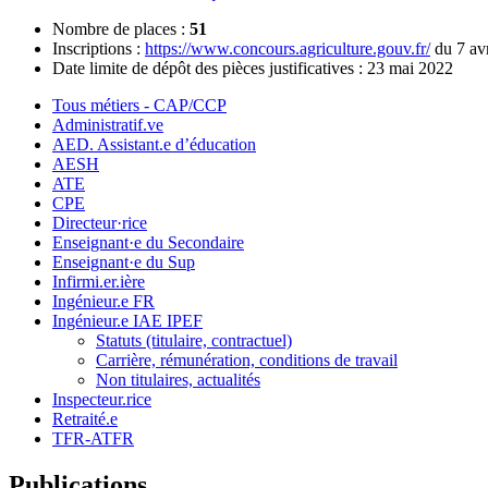
Nombre de places :
51
Inscriptions :
https://www.concours.agriculture.gouv.fr/
du 7 avr
Date limite de dépôt des pièces justificatives : 23 mai 2022
Tous métiers - CAP/CCP
Administratif.ve
AED. Assistant.e d’éducation
AESH
ATE
CPE
Directeur·rice
Enseignant·e du Secondaire
Enseignant·e du Sup
Infirmi.er.ière
Ingénieur.e FR
Ingénieur.e IAE IPEF
Statuts (titulaire, contractuel)
Carrière, rémunération, conditions de travail
Non titulaires, actualités
Inspecteur.rice
Retraité.e
TFR-ATFR
Publications