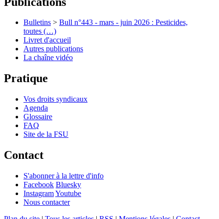
Publications
Bulletins
>
Bull n°443 - mars - juin 2026 : Pesticides,
toutes (…)
Livret d'accueil
Autres publications
La chaîne vidéo
Pratique
Vos droits syndicaux
Agenda
Glossaire
FAQ
Site de la FSU
Contact
S'abonner à la lettre d'info
Facebook
Bluesky
Instagram
Youtube
Nous contacter
Plan du site
|
Tous les articles
|
RSS
|
Mentions légales
|
Contact