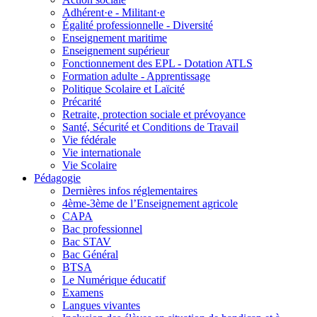
Adhérent·e - Militant·e
Égalité professionnelle - Diversité
Enseignement maritime
Enseignement supérieur
Fonctionnement des EPL - Dotation ATLS
Formation adulte - Apprentissage
Politique Scolaire et Laïcité
Précarité
Retraite, protection sociale et prévoyance
Santé, Sécurité et Conditions de Travail
Vie fédérale
Vie internationale
Vie Scolaire
Pédagogie
Dernières infos réglementaires
4ème-3ème de l’Enseignement agricole
CAPA
Bac professionnel
Bac STAV
Bac Général
BTSA
Le Numérique éducatif
Examens
Langues vivantes