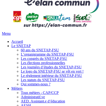
Menu
Accueil
Le SNETAP
60 ans du SNETAP-FSU
L’organigramme du SNETAP-FSU
Les congrès du SNETAP-FSU
Les élections professionnelles
Les journées d’études du SNETAP-FSU
Le logo du SNETAP-FSU se vêt en vert !
Le règlement intérieur du SNETAP-FSU
Les statuts du SNETAP-FSU
Qui sommes-nous ?
Métiers
Tous métiers - CAP/CCP
Administratif.ve
AED. Assistant.e d’éducation
AESH