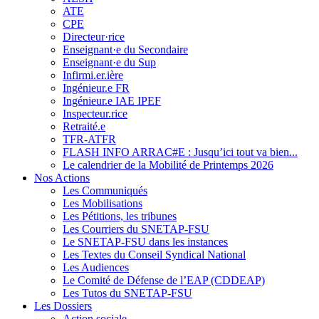
ATE
CPE
Directeur·rice
Enseignant·e du Secondaire
Enseignant·e du Sup
Infirmi.er.ière
Ingénieur.e FR
Ingénieur.e IAE IPEF
Inspecteur.rice
Retraité.e
TFR-ATFR
FLASH INFO ARRAC#E : Jusqu’ici tout va bien...
Le calendrier de la Mobilité de Printemps 2026
Nos Actions
Les Communiqués
Les Mobilisations
Les Pétitions, les tribunes
Les Courriers du SNETAP-FSU
Le SNETAP-FSU dans les instances
Les Textes du Conseil Syndical National
Les Audiences
Le Comité de Défense de l’EAP (CDDEAP)
Les Tutos du SNETAP-FSU
Les Dossiers
Action sociale