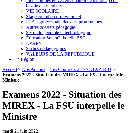
Inclusion des élèves en situation de handicap et à
besoins particuliers
VIE SCOLAIRE
Stage en milieu professionnel
EPA, agroécologie dans les programmes
Autres dossiers pédagogie
Seconde générale et technologique
Éducation SocioCulturelle ESC
EVARS
Sorties pédagogiques
VALEURS DE LA REPUBLIQUE
En Région
Accueil
>
Nos Actions
>
Les Courriers du SNETAP-FSU
>
Examens 2022 - Situation des MIREX - La FSU interpelle le
Ministre
Examens 2022 - Situation des
MIREX - La FSU interpelle le
Ministre
mardi 21 juin 2022