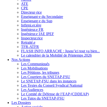
ATE
CPE
Directeur·rice
Enseignant·e du Secondaire
Enseignant·e du Sup
Infirmi.er.ière
Ingénieur.e FR
Ingénieur.e IAE IPEF
Inspecteur.rice
Retraité.e
TFR-ATFR
FLASH INFO ARRAC#E : Jusqu’ici tout va bien...
Le calendrier de la Mobilité de Printemps 2026
Nos Actions
Les Communiqués
Les Mobilisations
Les Pétitions, les tribunes
Les Courriers du SNETAP-FSU
Le SNETAP-FSU dans les instances
Les Textes du Conseil Syndical National
Les Audiences
Le Comité de Défense de l’EAP (CDDEAP)
Les Tutos du SNETAP-FSU
Les Dossiers
Action sociale