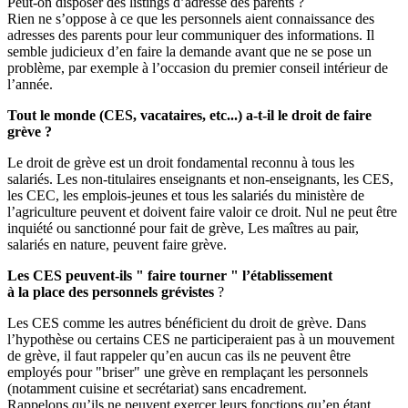
Peut-on disposer des listings d’adresse des parents ?
Rien ne s’oppose à ce que les personnels aient connaissance des
adresses des parents pour leur communiquer des informations. Il
semble judicieux d’en faire la demande avant que ne se pose un
problème, par exemple à l’occasion du premier conseil intérieur de
l’année.
Tout le monde (CES, vacataires, etc...) a-t-il le droit de faire
grève ?
Le droit de grève est un droit fondamental reconnu à tous les
salariés. Les non-titulaires enseignants et non-enseignants, les CES,
les CEC, les emplois-jeunes et tous les salariés du ministère de
l’agriculture peuvent et doivent faire valoir ce droit. Nul ne peut être
inquiété ou sanctionné pour fait de grève, Les maîtres au pair,
salariés en nature, peuvent faire grève.
Les CES peuvent-ils " faire tourner " l’établissement
à la place des personnels grévistes
?
Les CES comme les autres bénéficient du droit de grève. Dans
l’hypothèse ou certains CES ne participeraient pas à un mouvement
de grève, il faut rappeler qu’en aucun cas ils ne peuvent être
employés pour "briser" une grève en remplaçant les personnels
(notamment cuisine et secrétariat) sans encadrement.
Rappelons qu’ils ne peuvent exercer leurs fonctions qu’en étant