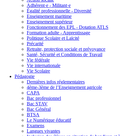
Adhérent·e - Militant·e
Égalité professionnelle - Diversité
Enseignement maritime
Enseignement supérieur
Fonctionnement des EPL - Dotation ATLS
Formation adulte - Apprentissage
Politique Scolaire et Laïcité
Précarité
Retraite, protection sociale et prévoyance
Santé, Sécurité et Conditions de Travail
Vie fédérale
Vie internationale
Vie Scolaire
Pédagogie
Dernières infos réglementaires
4ème-3ème de l’Enseignement agricole
CAPA
Bac professionnel
Bac STAV
Bac Général
BTSA
Le Numérique éducatif
Examens
Langues vivantes