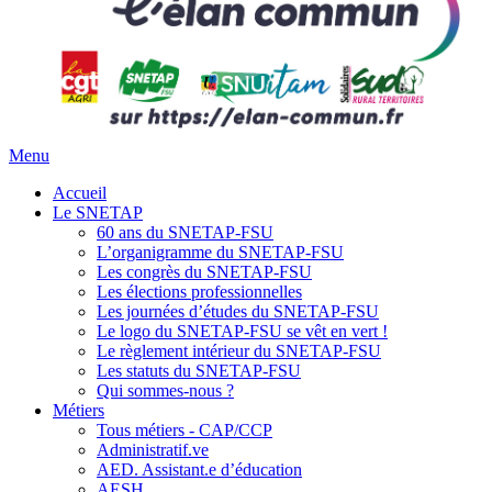
Menu
Accueil
Le SNETAP
60 ans du SNETAP-FSU
L’organigramme du SNETAP-FSU
Les congrès du SNETAP-FSU
Les élections professionnelles
Les journées d’études du SNETAP-FSU
Le logo du SNETAP-FSU se vêt en vert !
Le règlement intérieur du SNETAP-FSU
Les statuts du SNETAP-FSU
Qui sommes-nous ?
Métiers
Tous métiers - CAP/CCP
Administratif.ve
AED. Assistant.e d’éducation
AESH