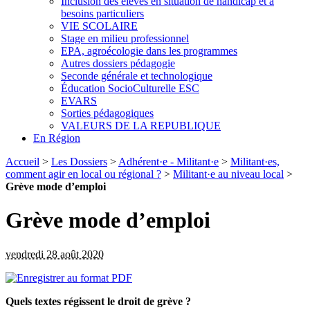
Inclusion des élèves en situation de handicap et à
besoins particuliers
VIE SCOLAIRE
Stage en milieu professionnel
EPA, agroécologie dans les programmes
Autres dossiers pédagogie
Seconde générale et technologique
Éducation SocioCulturelle ESC
EVARS
Sorties pédagogiques
VALEURS DE LA REPUBLIQUE
En Région
Accueil
>
Les Dossiers
>
Adhérent·e - Militant·e
>
Militant·es,
comment agir en local ou régional ?
>
Militant·e au niveau local
>
Grève mode d’emploi
Grève mode d’emploi
vendredi 28 août 2020
Quels textes régissent le droit de grève ?