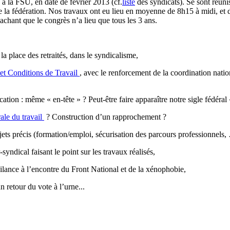
 à la FSU, en date de février 2013 (cf.
liste
des syndicats). Se sont réuni
 de la fédération. Nos travaux ont eu lieu en moyenne de 8h15 à midi, et 
achant que le congrès n’a lieu que tous les 3 ans.
a place des retraités, dans le syndicalisme,
et Conditions de Travail
, avec le renforcement de la coordination nati
tion : même « en-tête » ? Peut-être faire apparaître notre sigle fédéra
le du travail
? Construction d’un rapprochement ?
jets précis (formation/emploi, sécurisation des parcours professionnels,
yndical faisant le point sur les travaux réalisés,
gilance à l’encontre du Front National et de la xénophobie,
n retour du vote à l’urne...