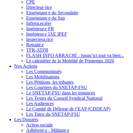
CPE
Directeur·rice
Enseignant·e du Secondaire
Enseignant·e du Sup
Infirmi.er.ière
Ingénieur.e FR
Ingénieur.e IAE IPEF
Inspecteur.rice
Retraité.e
TFR-ATFR
FLASH INFO ARRAC#E : Jusqu’ici tout va bien...
Le calendrier de la Mobilité de Printemps 2026
Nos Actions
Les Communiqués
Les Mobilisations
Les Pétitions, les tribunes
Les Courriers du SNETAP-FSU
Le SNETAP-FSU dans les instances
Les Textes du Conseil Syndical National
Les Audiences
Le Comité de Défense de l’EAP (CDDEAP)
Les Tutos du SNETAP-FSU
Les Dossiers
Action sociale
Adhérent·e - Militant·e