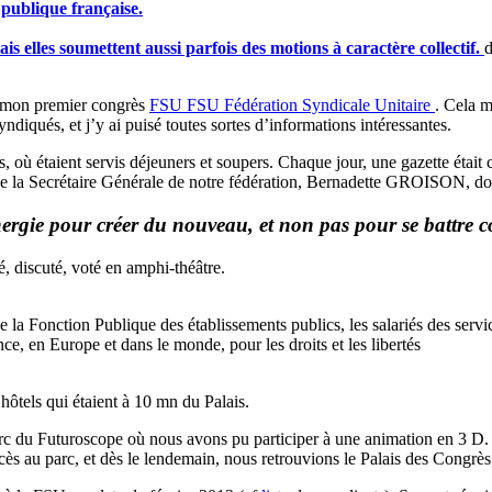
 publique française.
s elles soumettent aussi parfois des motions à caractère collectif.
d
à mon premier congrès
FSU
FSU
Fédération Syndicale Unitaire
. Cela m
diqués, et j’y ai puisé toutes sortes d’informations intéressantes.
où étaient servis déjeuners et soupers. Chaque jour, une gazette était c
 Secrétaire Générale de notre fédération, Bernadette GROISON, dont j’ai
ergie pour créer du nouveau, et non pas pour se battre c
é, discuté, voté en amphi-théâtre.
de la Fonction Publique des établissements publics, les salariés des servi
e, en Europe et dans le monde, pour les droits et les libertés
hôtels qui étaient à 10 mn du Palais.
parc du Futuroscope où nous avons pu participer à une animation en 3 D. L
ccès au parc, et dès le lendemain, nous retrouvions le Palais des Congrè