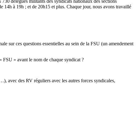
s 730 délégués militants des syndicats nationaux des sections
de 14h à 19h ; et de 20h15 et plus. Chaque jour, nous avons travaillé
onale sur ces questions essentielles au sein de la FSU (un amendement
l « FSU » avant le nom de chaque syndicat ?
 …), avec des RV réguliers avec les autres forces syndicales,