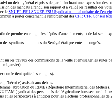
uivi un débat général et prises de parole incluant une expression des 
sion des mandats a rendu son rapport et a validé les résultats des votes
vec le
SNUEP-FSU
SNUEP-FSU
Syndicat national unitaire de l’ensei
commun à porter concernant le renforcement des
CFR
CFR
Conseil fédé
fin de prendre en compte les dépôts d’amendements, et de laisser s’expr
n des syndicats autonomes du Sénégal était présente au congrès.
ur les travaux des commissions de la veille et envisager les suites par
e mi-janvier).
r : on le tient quitte des comptes).
québécoise) assistait aux débats.
femme, abrogation du RIME (Répertoire Interministériel des Metiers).
UITAM (syndicat des personnels de l’Agriculture hors secteur de l’ens
 et les perspectives à anticiper pour les élections professionnelles de 2