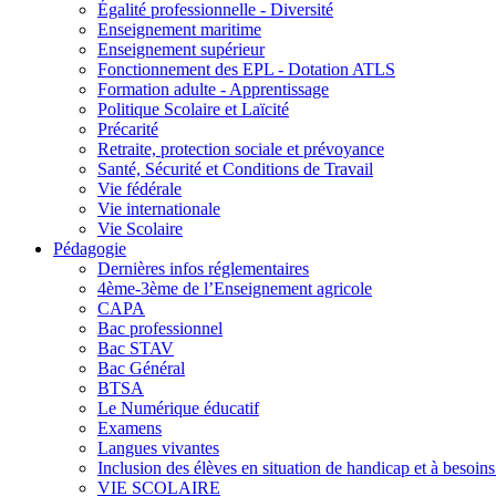
Égalité professionnelle - Diversité
Enseignement maritime
Enseignement supérieur
Fonctionnement des EPL - Dotation ATLS
Formation adulte - Apprentissage
Politique Scolaire et Laïcité
Précarité
Retraite, protection sociale et prévoyance
Santé, Sécurité et Conditions de Travail
Vie fédérale
Vie internationale
Vie Scolaire
Pédagogie
Dernières infos réglementaires
4ème-3ème de l’Enseignement agricole
CAPA
Bac professionnel
Bac STAV
Bac Général
BTSA
Le Numérique éducatif
Examens
Langues vivantes
Inclusion des élèves en situation de handicap et à besoins 
VIE SCOLAIRE