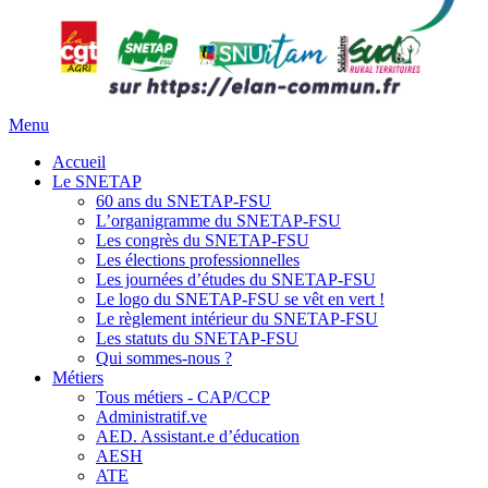
Menu
Accueil
Le SNETAP
60 ans du SNETAP-FSU
L’organigramme du SNETAP-FSU
Les congrès du SNETAP-FSU
Les élections professionnelles
Les journées d’études du SNETAP-FSU
Le logo du SNETAP-FSU se vêt en vert !
Le règlement intérieur du SNETAP-FSU
Les statuts du SNETAP-FSU
Qui sommes-nous ?
Métiers
Tous métiers - CAP/CCP
Administratif.ve
AED. Assistant.e d’éducation
AESH
ATE