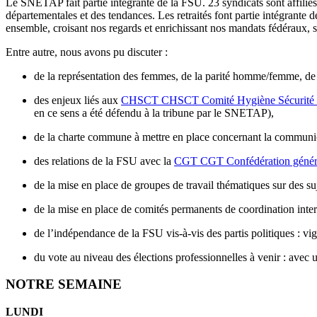
Le SNETAP fait partie intégrante de la FSU. 23 syndicats sont affiliés
départementales et des tendances. Les retraités font partie intégrante
ensemble, croisant nos regards et enrichissant nos mandats fédéraux, s
Entre autre, nous avons pu discuter :
de la représentation des femmes, de la parité homme/femme, de l
des enjeux liés aux
CHSCT
CHSCT
Comité Hygiène Sécurité 
en ce sens a été défendu à la tribune par le SNETAP),
de la charte commune à mettre en place concernant la communica
des relations de la FSU avec la
CGT
CGT
Confédération généra
de la mise en place de groupes de travail thématiques sur des su
de la mise en place de comités permanents de coordination inter-s
de l’indépendance de la FSU vis-à-vis des partis politiques : vi
du vote au niveau des élections professionnelles à venir : avec u
NOTRE SEMAINE
LUNDI