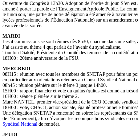
Ouverture du Congrès à 13h30. Adoption de l’ordre du jour. S’en est s
amené à porter la parole de l’Enseignement Agricole Public. La commis
le lundi soir, une partie de notre délégation a été amenée à travailler a
lycées professionnels de l’Éducation Nationale) sur un amendement 
avancée de la soirée.
MARDI
Les 4 commissions se sont réunies dès 8h30, chacune dans une salle, a
J’ai assisté au thème 4 qui parlait de l’avenir du syndicalisme.
Tountou Diakité, Présidente du Comité des femmes de la confédératio
18H00 : 20ème anniversaire de la FSU.
MERCREDI
08H15 : réunion avec tous les membres du SNETAP pour faire un point s
en particulier aux orientations retenues au Conseil Syndical National d
08h45 : réunion plénière sur le thème 3 jusque 14h00.
15H00 : rapport financier et vote du quitus (quitus est donné au trésorie
16H00 : séance plénière sur le thème 2.
Marc NANTEL, premier vice-président de la CSQ (Centrale syndicale 
18H00 : vote, CHSCT, action sociale, égalité professionnelle homme/
Une délégation SNETAP a rencontré en soirée les représentants du SN
de l’Équipement), afin d’évoquer les recompositions syndicales en cours
Syndical National
de rentrée).
JEUDI