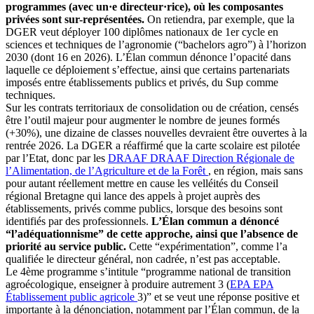
programmes (avec un·e directeur·rice), où les composantes
privées sont sur-représentées.
On retiendra, par exemple, que la
DGER veut déployer 100 diplômes nationaux de 1er cycle en
sciences et techniques de l’agronomie (“bachelors agro”) à l’horizon
2030 (dont 16 en 2026). L’Élan commun dénonce l’opacité dans
laquelle ce déploiement s’effectue, ainsi que certains partenariats
imposés entre établissements publics et privés, du Sup comme
techniques.
Sur les contrats territoriaux de consolidation ou de création, censés
être l’outil majeur pour augmenter le nombre de jeunes formés
(+30%), une dizaine de classes nouvelles devraient être ouvertes à la
rentrée 2026. La DGER a réaffirmé que la carte scolaire est pilotée
par l’Etat, donc par les
DRAAF
DRAAF
Direction Régionale de
l’Alimentation, de l’Agriculture et de la Forêt
, en région, mais sans
pour autant réellement mettre en cause les velléités du Conseil
régional Bretagne qui lance des appels à projet auprès des
établissements, privés comme publics, lorsque des besoins sont
identifiés par des professionnels.
L’Élan commun a dénoncé
“l’adéquationnisme” de cette approche, ainsi que l’absence de
priorité au service public.
Cette “expérimentation”, comme l’a
qualifiée le directeur général, non cadrée, n’est pas acceptable.
Le 4ème programme s’intitule “programme national de transition
agroécologique, enseigner à produire autrement 3 (
EPA
EPA
Établissement public agricole
3)” et se veut une réponse positive et
importante à la dénonciation, notamment par l’Élan commun, de la