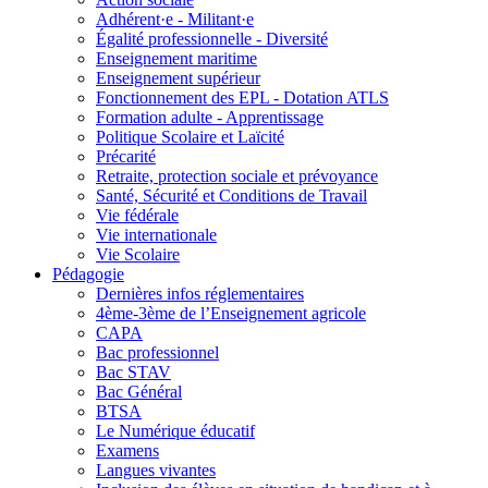
Adhérent·e - Militant·e
Égalité professionnelle - Diversité
Enseignement maritime
Enseignement supérieur
Fonctionnement des EPL - Dotation ATLS
Formation adulte - Apprentissage
Politique Scolaire et Laïcité
Précarité
Retraite, protection sociale et prévoyance
Santé, Sécurité et Conditions de Travail
Vie fédérale
Vie internationale
Vie Scolaire
Pédagogie
Dernières infos réglementaires
4ème-3ème de l’Enseignement agricole
CAPA
Bac professionnel
Bac STAV
Bac Général
BTSA
Le Numérique éducatif
Examens
Langues vivantes