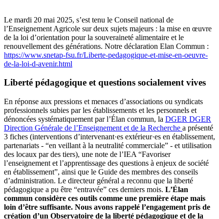
Le mardi 20 mai 2025, s’est tenu le Conseil national de
l’Enseignement Agricole sur deux sujets majeurs : la mise en œuvre
de la loi d’orientation pour la souveraineté alimentaire et le
renouvellement des générations. Notre déclaration Elan Commun :
https://www.snetap-fsu.fr/Liberte-pedagogique-et-mise-en-oeuvre-
de-la-loi-d-avenir.html
Liberté pédagogique et questions socialement vives
En réponse aux pressions et menaces d’associations ou syndicats
professionnels subies par les établissements et les personnels et
dénoncées systématiquement par l’Élan commun, la
DGER
DGER
Direction Générale de l’Enseignement et de la Recherche
a présenté
3 fiches (interventions d’intervenant·es extérieur·es en établissement,
partenariats - “en veillant à la neutralité commerciale” - et utilisation
des locaux par des tiers), une note de l’IEA “Favoriser
l’enseignement et l’apprentissage des questions à enjeux de société
en établissement”, ainsi que le Guide des membres des conseils
d’administration. Le directeur général a reconnu que la liberté
pédagogique a pu être “entravée” ces derniers mois.
L’Élan
commun considère ces outils comme une première étape mais
loin d’être suffisante. Nous avons rappelé l’engagement pris de
création d’un Observatoire de la liberté pédagogique et de la