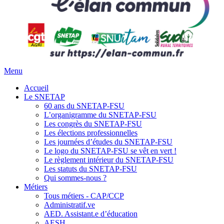
Menu
Accueil
Le SNETAP
60 ans du SNETAP-FSU
L’organigramme du SNETAP-FSU
Les congrès du SNETAP-FSU
Les élections professionnelles
Les journées d’études du SNETAP-FSU
Le logo du SNETAP-FSU se vêt en vert !
Le règlement intérieur du SNETAP-FSU
Les statuts du SNETAP-FSU
Qui sommes-nous ?
Métiers
Tous métiers - CAP/CCP
Administratif.ve
AED. Assistant.e d’éducation
AESH