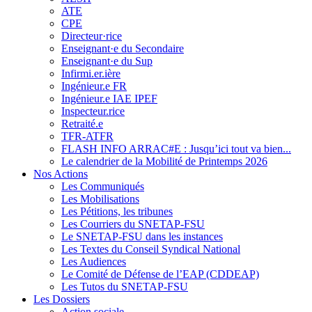
ATE
CPE
Directeur·rice
Enseignant·e du Secondaire
Enseignant·e du Sup
Infirmi.er.ière
Ingénieur.e FR
Ingénieur.e IAE IPEF
Inspecteur.rice
Retraité.e
TFR-ATFR
FLASH INFO ARRAC#E : Jusqu’ici tout va bien...
Le calendrier de la Mobilité de Printemps 2026
Nos Actions
Les Communiqués
Les Mobilisations
Les Pétitions, les tribunes
Les Courriers du SNETAP-FSU
Le SNETAP-FSU dans les instances
Les Textes du Conseil Syndical National
Les Audiences
Le Comité de Défense de l’EAP (CDDEAP)
Les Tutos du SNETAP-FSU
Les Dossiers
Action sociale