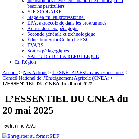
Inclusion des élèves en situation de handicap et à
besoins particuliers
VIE SCOLAIRE
Stage en milieu professionnel
EPA, agroécologie dans les programmes
Autres dossiers pédagogie
Seconde générale et technologique
Éducation SocioCulturelle ESC
EVARS
Sorties pédagogiques
VALEURS DE LA REPUBLIQUE
En Région
Accueil
>
Nos Actions
>
Le SNETAP-FSU dans les instances
>
Conseil National de l’Enseignement Agricole (CNEA)
>
L’ESSENTIEL DU CNEA du 20 mai 2025
L’ESSENTIEL DU CNEA du
20 mai 2025
jeudi 5 juin 2025