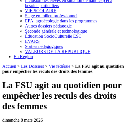
Inclusion des élèves en situation de handicap et à
besoins particuliers
VIE SCOLAIRE
Stage en milieu professionnel
EPA, agroécologie dans les programmes
Autres dossiers pédagogie
Seconde générale et technologique
Éducation SocioCulturelle ESC
EVARS
Sorties pédagogiques
VALEURS DE LA REPUBLIQUE
En Région
Accueil
>
Les Dossiers
>
Vie fédérale
>
La FSU agit au quotidien
pour empêcher les reculs des droits des femmes
La FSU agit au quotidien pour
empêcher les reculs des droits
des femmes
dimanche 8 mars 2026