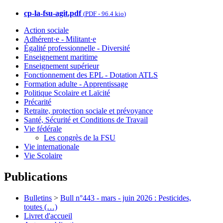
cp-la-fsu-agit.pdf
(
PDF
-
96.4 kio
)
Action sociale
Adhérent·e - Militant·e
Égalité professionnelle - Diversité
Enseignement maritime
Enseignement supérieur
Fonctionnement des EPL - Dotation ATLS
Formation adulte - Apprentissage
Politique Scolaire et Laïcité
Précarité
Retraite, protection sociale et prévoyance
Santé, Sécurité et Conditions de Travail
Vie fédérale
Les congrès de la FSU
Vie internationale
Vie Scolaire
Publications
Bulletins
>
Bull n°443 - mars - juin 2026 : Pesticides,
toutes (…)
Livret d'accueil