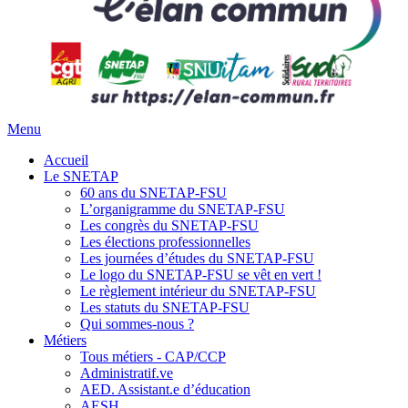
Menu
Accueil
Le SNETAP
60 ans du SNETAP-FSU
L’organigramme du SNETAP-FSU
Les congrès du SNETAP-FSU
Les élections professionnelles
Les journées d’études du SNETAP-FSU
Le logo du SNETAP-FSU se vêt en vert !
Le règlement intérieur du SNETAP-FSU
Les statuts du SNETAP-FSU
Qui sommes-nous ?
Métiers
Tous métiers - CAP/CCP
Administratif.ve
AED. Assistant.e d’éducation
AESH