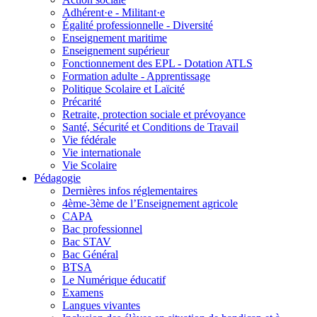
Adhérent·e - Militant·e
Égalité professionnelle - Diversité
Enseignement maritime
Enseignement supérieur
Fonctionnement des EPL - Dotation ATLS
Formation adulte - Apprentissage
Politique Scolaire et Laïcité
Précarité
Retraite, protection sociale et prévoyance
Santé, Sécurité et Conditions de Travail
Vie fédérale
Vie internationale
Vie Scolaire
Pédagogie
Dernières infos réglementaires
4ème-3ème de l’Enseignement agricole
CAPA
Bac professionnel
Bac STAV
Bac Général
BTSA
Le Numérique éducatif
Examens
Langues vivantes