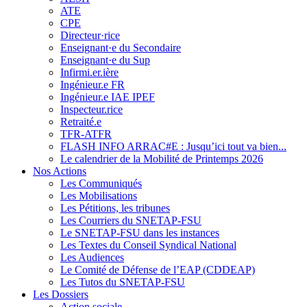
ATE
CPE
Directeur·rice
Enseignant·e du Secondaire
Enseignant·e du Sup
Infirmi.er.ière
Ingénieur.e FR
Ingénieur.e IAE IPEF
Inspecteur.rice
Retraité.e
TFR-ATFR
FLASH INFO ARRAC#E : Jusqu’ici tout va bien...
Le calendrier de la Mobilité de Printemps 2026
Nos Actions
Les Communiqués
Les Mobilisations
Les Pétitions, les tribunes
Les Courriers du SNETAP-FSU
Le SNETAP-FSU dans les instances
Les Textes du Conseil Syndical National
Les Audiences
Le Comité de Défense de l’EAP (CDDEAP)
Les Tutos du SNETAP-FSU
Les Dossiers
Action sociale