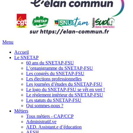
Menu
Accueil
Le SNETAP
60 ans du SNETAP-FSU
L’organigramme du SNETAP-FSU
Les congrès du SNETAP-FSU
Les élections professionnelles
Les journées d’études du SNETAP-FSU
Le logo du SNETAP-FSU se vêt en vert !
Le règlement intérieur du SNETAP-FSU
Les statuts du SNETAP-FSU
Qui sommes-nous ?
Métiers
Tous métiers - CAP/CCP
Administratif.ve
AED. Assistant.e d’éducation
AESH