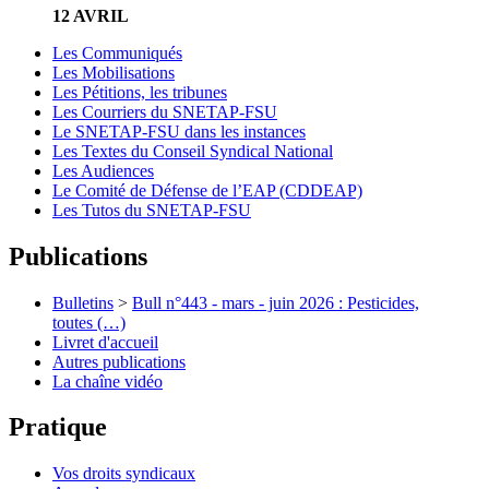
12 AVRIL
Les Communiqués
Les Mobilisations
Les Pétitions, les tribunes
Les Courriers du SNETAP-FSU
Le SNETAP-FSU dans les instances
Les Textes du Conseil Syndical National
Les Audiences
Le Comité de Défense de l’EAP (CDDEAP)
Les Tutos du SNETAP-FSU
Publications
Bulletins
>
Bull n°443 - mars - juin 2026 : Pesticides,
toutes (…)
Livret d'accueil
Autres publications
La chaîne vidéo
Pratique
Vos droits syndicaux