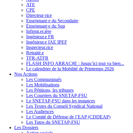
ATE
CPE
Directeur·rice
Enseignant·e du Secondaire
Enseignant·e du Sup
Infirmi.er.ière
Ingénieur.e FR
Ingénieur.e IAE IPEF
Inspecteur.rice
Retraité.e
TFR-ATFR
FLASH INFO ARRAC#E : Jusqu’ici tout va bien...
Le calendrier de la Mobilité de Printemps 2026
Nos Actions
Les Communiqués
Les Mobilisations
Les Pétitions, les tribunes
Les Courriers du SNETAP-FSU
Le SNETAP-FSU dans les instances
Les Textes du Conseil Syndical National
Les Audiences
Le Comité de Défense de l’EAP (CDDEAP)
Les Tutos du SNETAP-FSU
Les Dossiers
Action sociale