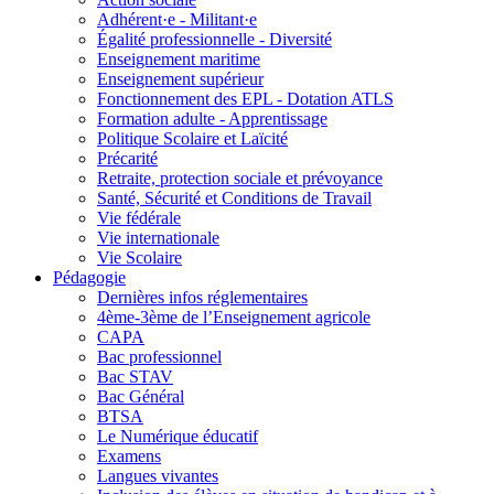
Adhérent·e - Militant·e
Égalité professionnelle - Diversité
Enseignement maritime
Enseignement supérieur
Fonctionnement des EPL - Dotation ATLS
Formation adulte - Apprentissage
Politique Scolaire et Laïcité
Précarité
Retraite, protection sociale et prévoyance
Santé, Sécurité et Conditions de Travail
Vie fédérale
Vie internationale
Vie Scolaire
Pédagogie
Dernières infos réglementaires
4ème-3ème de l’Enseignement agricole
CAPA
Bac professionnel
Bac STAV
Bac Général
BTSA
Le Numérique éducatif
Examens
Langues vivantes