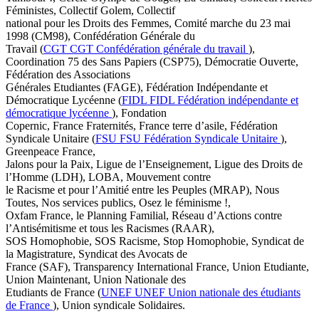
Féministes, Collectif Golem, Collectif
national pour les Droits des Femmes, Comité marche du 23 mai
1998 (CM98), Confédération Générale du
Travail (
CGT
CGT
Confédération générale du travail
),
Coordination 75 des Sans Papiers (CSP75), Démocratie Ouverte,
Fédération des Associations
Générales Etudiantes (FAGE), Fédération Indépendante et
Démocratique Lycéenne (
FIDL
FIDL
Fédération indépendante et
démocratique lycéenne
), Fondation
Copernic, France Fraternités, France terre d’asile, Fédération
Syndicale Unitaire (
FSU
FSU
Fédération Syndicale Unitaire
),
Greenpeace France,
Jalons pour la Paix, Ligue de l’Enseignement, Ligue des Droits de
l’Homme (LDH), LOBA, Mouvement contre
le Racisme et pour l’Amitié entre les Peuples (MRAP), Nous
Toutes, Nos services publics, Osez le féminisme !,
Oxfam France, le Planning Familial, Réseau d’Actions contre
l’Antisémitisme et tous les Racismes (RAAR),
SOS Homophobie, SOS Racisme, Stop Homophobie, Syndicat de
la Magistrature, Syndicat des Avocats de
France (SAF), Transparency International France, Union Etudiante,
Union Maintenant, Union Nationale des
Etudiants de France (
UNEF
UNEF
Union nationale des étudiants
de France
), Union syndicale Solidaires.