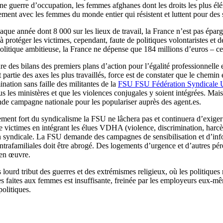
ne guerre d’occupation, les femmes afghanes dont les droits les plus él
ment avec les femmes du monde entier qui résistent et luttent pour des so
ue année dont 8 000 sur les lieux de travail, la France n’est pas épargn
s à protéger les victimes, cependant, faute de politiques volontaristes et
litique ambitieuse, la France ne dépense que 184 millions d’euros – ce 
ure des bilans des premiers plans d’action pour l’égalité professionnell
fait partie des axes les plus travaillés, force est de constater que le che
nation sans faille des militantes de la
FSU
FSU
Fédération Syndicale U
ous les ministères et que les violences conjugales y soient intégrées. Mai
nde campagne nationale pour les populariser auprès des agent.es.
gement fort du syndicalisme la FSU ne lâchera pas et continuera d’exig
 de victimes en intégrant les élues VDHA (violence, discrimination, harcè
 syndicale. La FSU demande des campagnes de sensibilisation et d’inform
intrafamiliales doit être abrogé. Des logements d’urgence et d’autres pér
 en œuvre.
lourd tribut des guerres et des extrémismes religieux, où les politiques
nces faites aux femmes est insuffisante, freinée par les employeurs eux-m
olitiques.