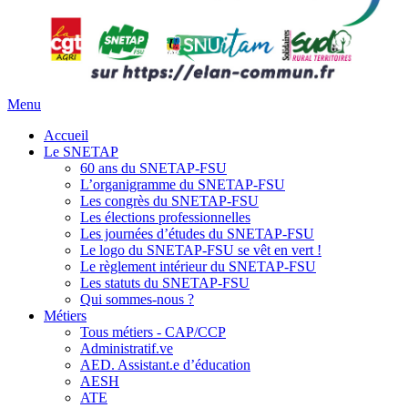
Menu
Accueil
Le SNETAP
60 ans du SNETAP-FSU
L’organigramme du SNETAP-FSU
Les congrès du SNETAP-FSU
Les élections professionnelles
Les journées d’études du SNETAP-FSU
Le logo du SNETAP-FSU se vêt en vert !
Le règlement intérieur du SNETAP-FSU
Les statuts du SNETAP-FSU
Qui sommes-nous ?
Métiers
Tous métiers - CAP/CCP
Administratif.ve
AED. Assistant.e d’éducation
AESH
ATE