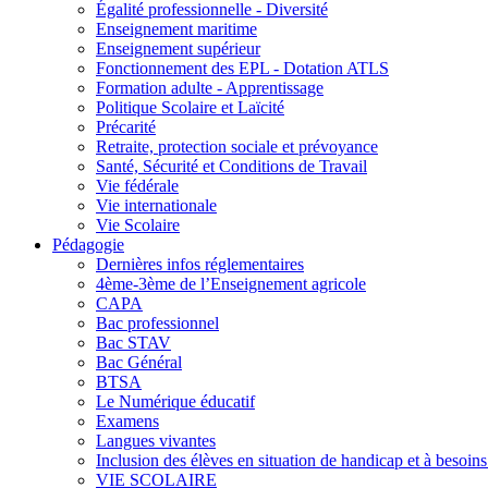
Égalité professionnelle - Diversité
Enseignement maritime
Enseignement supérieur
Fonctionnement des EPL - Dotation ATLS
Formation adulte - Apprentissage
Politique Scolaire et Laïcité
Précarité
Retraite, protection sociale et prévoyance
Santé, Sécurité et Conditions de Travail
Vie fédérale
Vie internationale
Vie Scolaire
Pédagogie
Dernières infos réglementaires
4ème-3ème de l’Enseignement agricole
CAPA
Bac professionnel
Bac STAV
Bac Général
BTSA
Le Numérique éducatif
Examens
Langues vivantes
Inclusion des élèves en situation de handicap et à besoins 
VIE SCOLAIRE