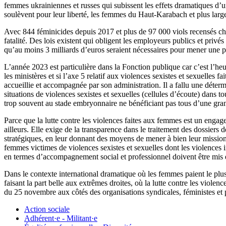
femmes ukrainiennes et russes qui subissent les effets dramatiques d’u
soulèvent pour leur liberté, les femmes du Haut-Karabach et plus large
Avec 844 féminicides depuis 2017 et plus de 97 000 viols recensés chaq
fatalité. Des lois existent qui obligent les employeurs publics et privé
qu’au moins 3 milliards d’euros seraient nécessaires pour mener une po
L’année 2023 est particulière dans la Fonction publique car c’est l’he
les ministères et si l’axe 5 relatif aux violences sexistes et sexuelles 
accueillie et accompagnée par son administration. Il a fallu une détermi
situations de violences sexistes et sexuelles (cellules d’écoute) dans t
trop souvent au stade embryonnaire ne bénéficiant pas tous d’une gra
Parce que la lutte contre les violences faites aux femmes est un enga
ailleurs. Elle exige de la transparence dans le traitement des dossiers
stratégiques, en leur donnant des moyens de mener à bien leur mission
femmes victimes de violences sexistes et sexuelles dont les violences 
en termes d’accompagnement social et professionnel doivent être mis
Dans le contexte international dramatique où les femmes paient le plus 
faisant la part belle aux extrêmes droites, où la lutte contre les viole
du 25 novembre aux côtés des organisations syndicales, féministes et p
Action sociale
Adhérent·e - Militant·e