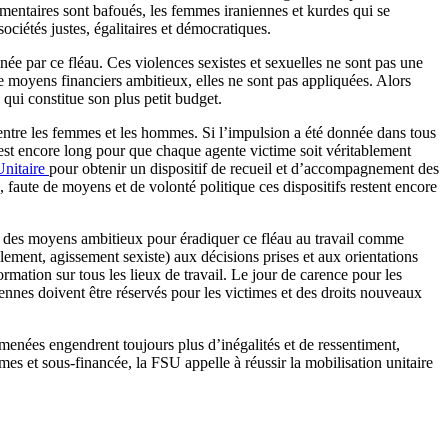
émentaires sont bafoués, les femmes iraniennes et kurdes qui se
ciétés justes, égalitaires et démocratiques.
ée par ce fléau. Ces violences sexistes et sexuelles ne sont pas une
 de moyens financiers ambitieux, elles ne sont pas appliquées. Alors
qui constitue son plus petit budget.
e entre les femmes et les hommes. Si l’impulsion a été donnée dans tous
min est encore long pour que chaque agente victime soit véritablement
nitaire
pour obtenir un dispositif de recueil et d’accompagnement des
s, faute de moyens et de volonté politique ces dispositifs restent encore
er des moyens ambitieux pour éradiquer ce fléau au travail comme
lement, agissement sexiste) aux décisions prises et aux orientations
ation sur tous les lieux de travail. Le jour de carence pour les
ennes doivent être réservés pour les victimes et des droits nouveaux
 menées engendrent toujours plus d’inégalités et de ressentiment,
êmes et sous-financée, la FSU appelle à réussir la mobilisation unitaire