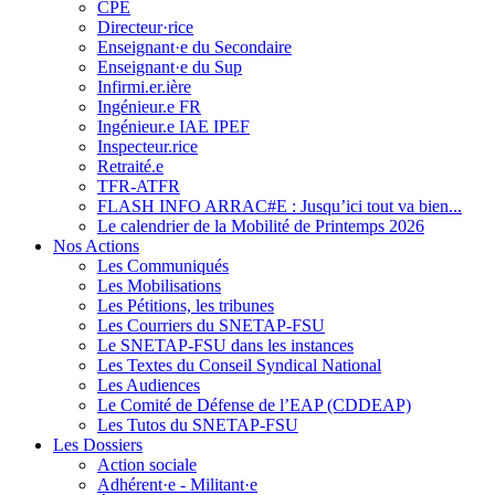
CPE
Directeur·rice
Enseignant·e du Secondaire
Enseignant·e du Sup
Infirmi.er.ière
Ingénieur.e FR
Ingénieur.e IAE IPEF
Inspecteur.rice
Retraité.e
TFR-ATFR
FLASH INFO ARRAC#E : Jusqu’ici tout va bien...
Le calendrier de la Mobilité de Printemps 2026
Nos Actions
Les Communiqués
Les Mobilisations
Les Pétitions, les tribunes
Les Courriers du SNETAP-FSU
Le SNETAP-FSU dans les instances
Les Textes du Conseil Syndical National
Les Audiences
Le Comité de Défense de l’EAP (CDDEAP)
Les Tutos du SNETAP-FSU
Les Dossiers
Action sociale
Adhérent·e - Militant·e