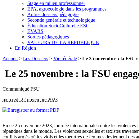
Stage en milieu professionnel
EPA, agroécologie dans les programmes
Autres dossiers pédagogie
Seconde générale et technologique
Éducation SocioCulturelle ESC
EVARS
Sorties pédagogiques
VALEURS DE LA REPUBLIQUE
En Région
Accueil
>
Les Dossiers
>
Vie fédérale
>
Le 25 novembre : la FSU en
Le 25 novembre : la FSU engagée
Communiqué FSU
mercredi 22 novembre 2023
En ce 25 novembre 2023, journée internationale contre les violences 
répandues dans le monde. Les violences sexuelles et sexistes traversent 
conflits armés où les viols et les meurtres de femmes deviennent des a