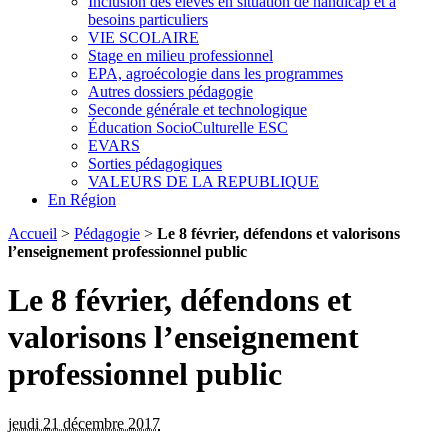
Inclusion des élèves en situation de handicap et à
besoins particuliers
VIE SCOLAIRE
Stage en milieu professionnel
EPA, agroécologie dans les programmes
Autres dossiers pédagogie
Seconde générale et technologique
Éducation SocioCulturelle ESC
EVARS
Sorties pédagogiques
VALEURS DE LA REPUBLIQUE
En Région
Accueil
>
Pédagogie
>
Le 8 février, défendons et valorisons
l’enseignement professionnel public
Le 8 février, défendons et
valorisons l’enseignement
professionnel public
jeudi 21 décembre 2017