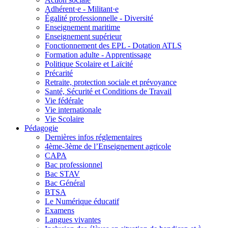
Adhérent·e - Militant·e
Égalité professionnelle - Diversité
Enseignement maritime
Enseignement supérieur
Fonctionnement des EPL - Dotation ATLS
Formation adulte - Apprentissage
Politique Scolaire et Laïcité
Précarité
Retraite, protection sociale et prévoyance
Santé, Sécurité et Conditions de Travail
Vie fédérale
Vie internationale
Vie Scolaire
Pédagogie
Dernières infos réglementaires
4ème-3ème de l’Enseignement agricole
CAPA
Bac professionnel
Bac STAV
Bac Général
BTSA
Le Numérique éducatif
Examens
Langues vivantes