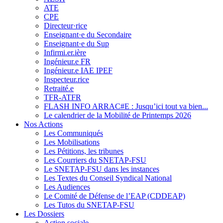
ATE
CPE
Directeur·rice
Enseignant·e du Secondaire
Enseignant·e du Sup
Infirmi.er.ière
Ingénieur.e FR
Ingénieur.e IAE IPEF
Inspecteur.rice
Retraité.e
TFR-ATFR
FLASH INFO ARRAC#E : Jusqu’ici tout va bien...
Le calendrier de la Mobilité de Printemps 2026
Nos Actions
Les Communiqués
Les Mobilisations
Les Pétitions, les tribunes
Les Courriers du SNETAP-FSU
Le SNETAP-FSU dans les instances
Les Textes du Conseil Syndical National
Les Audiences
Le Comité de Défense de l’EAP (CDDEAP)
Les Tutos du SNETAP-FSU
Les Dossiers
Action sociale