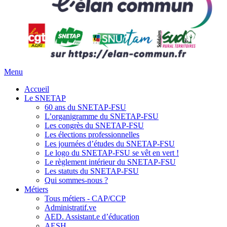
Menu
Accueil
Le SNETAP
60 ans du SNETAP-FSU
L’organigramme du SNETAP-FSU
Les congrès du SNETAP-FSU
Les élections professionnelles
Les journées d’études du SNETAP-FSU
Le logo du SNETAP-FSU se vêt en vert !
Le règlement intérieur du SNETAP-FSU
Les statuts du SNETAP-FSU
Qui sommes-nous ?
Métiers
Tous métiers - CAP/CCP
Administratif.ve
AED. Assistant.e d’éducation
AESH