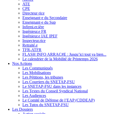
ATE
CPE
Directeur·rice
Enseignant·e du Secondaire
Enseignant·e du Sup
Infirmi.er.ière
Ingénieur.e FR
Ingénieur.e IAE IPEF
Inspecteur.rice
Retraité.e
TFR-ATFR
FLASH INFO ARRAC#E : Jusqu’ici tout va bien...
Le calendrier de la Mobilité de Printemps 2026
Nos Actions
Les Communiqués
Les Mobilisations
Les Pétitions, les tribunes
Les Courriers du SNETAP-FSU
Le SNETAP-FSU dans les instances
Les Textes du Conseil Syndical National
Les Audiences
Le Comité de Défense de l’EAP (CDDEAP)
Les Tutos du SNETAP-FSU
Les Dossiers
Action sociale