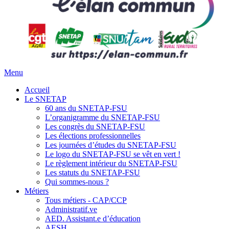
Menu
Accueil
Le SNETAP
60 ans du SNETAP-FSU
L’organigramme du SNETAP-FSU
Les congrès du SNETAP-FSU
Les élections professionnelles
Les journées d’études du SNETAP-FSU
Le logo du SNETAP-FSU se vêt en vert !
Le règlement intérieur du SNETAP-FSU
Les statuts du SNETAP-FSU
Qui sommes-nous ?
Métiers
Tous métiers - CAP/CCP
Administratif.ve
AED. Assistant.e d’éducation
AESH