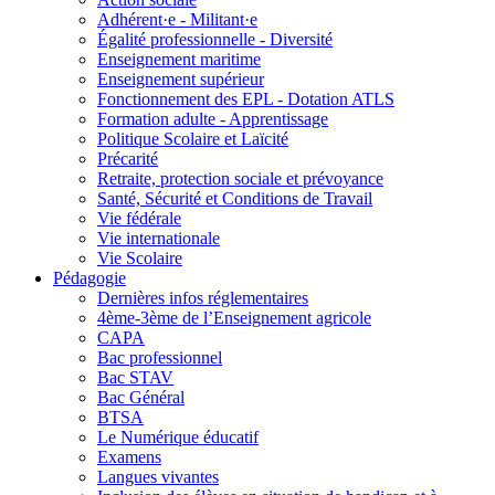
Adhérent·e - Militant·e
Égalité professionnelle - Diversité
Enseignement maritime
Enseignement supérieur
Fonctionnement des EPL - Dotation ATLS
Formation adulte - Apprentissage
Politique Scolaire et Laïcité
Précarité
Retraite, protection sociale et prévoyance
Santé, Sécurité et Conditions de Travail
Vie fédérale
Vie internationale
Vie Scolaire
Pédagogie
Dernières infos réglementaires
4ème-3ème de l’Enseignement agricole
CAPA
Bac professionnel
Bac STAV
Bac Général
BTSA
Le Numérique éducatif
Examens
Langues vivantes