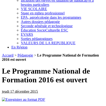
Inclusion des élèves en situation de handicap et à
besoins particuliers
VIE SCOLAIRE
Stage en milieu professionnel
EPA, agroécologie dans les programmes
Autres dossiers pédagogie
Seconde générale et technologique
Éducation SocioCulturelle ESC
EVARS
Sorties pédagogiques
VALEURS DE LA REPUBLIQUE
En Région
Accueil
>
Pédagogie
>
Le Programme National de Formation
2016 est ouvert
Le Programme National de
Formation 2016 est ouvert
jeudi 17 décembre 2015