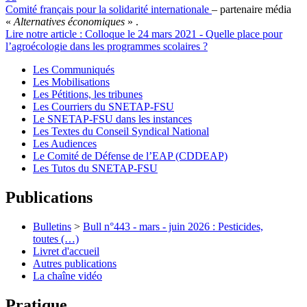
Comité français pour la solidarité internationale
– partenaire média
«
Alternatives économiques
» .
Lire notre article : Colloque le 24 mars 2021 - Quelle place pour
l’agroécologie dans les programmes scolaires ?
Les Communiqués
Les Mobilisations
Les Pétitions, les tribunes
Les Courriers du SNETAP-FSU
Le SNETAP-FSU dans les instances
Les Textes du Conseil Syndical National
Les Audiences
Le Comité de Défense de l’EAP (CDDEAP)
Les Tutos du SNETAP-FSU
Publications
Bulletins
>
Bull n°443 - mars - juin 2026 : Pesticides,
toutes (…)
Livret d'accueil
Autres publications
La chaîne vidéo
Pratique