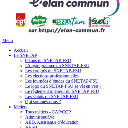
Menu
Accueil
Le SNETAP
60 ans du SNETAP-FSU
L’organigramme du SNETAP-FSU
Les congrès du SNETAP-FSU
Les élections professionnelles
Les journées d’études du SNETAP-FSU
Le logo du SNETAP-FSU se vêt en vert !
Le règlement intérieur du SNETAP-FSU
Les statuts du SNETAP-FSU
Qui sommes-nous ?
Métiers
Tous métiers - CAP/CCP
Administratif.ve
AED. Assistant.e d’éducation
AESH