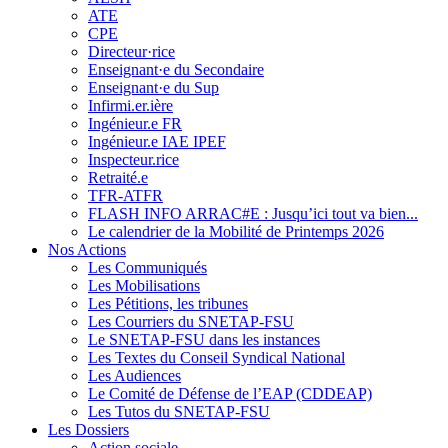
ATE
CPE
Directeur·rice
Enseignant·e du Secondaire
Enseignant·e du Sup
Infirmi.er.ière
Ingénieur.e FR
Ingénieur.e IAE IPEF
Inspecteur.rice
Retraité.e
TFR-ATFR
FLASH INFO ARRAC#E : Jusqu’ici tout va bien...
Le calendrier de la Mobilité de Printemps 2026
Nos Actions
Les Communiqués
Les Mobilisations
Les Pétitions, les tribunes
Les Courriers du SNETAP-FSU
Le SNETAP-FSU dans les instances
Les Textes du Conseil Syndical National
Les Audiences
Le Comité de Défense de l’EAP (CDDEAP)
Les Tutos du SNETAP-FSU
Les Dossiers
Action sociale