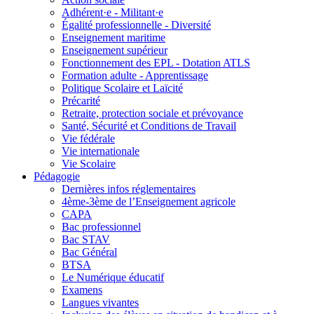
Adhérent·e - Militant·e
Égalité professionnelle - Diversité
Enseignement maritime
Enseignement supérieur
Fonctionnement des EPL - Dotation ATLS
Formation adulte - Apprentissage
Politique Scolaire et Laïcité
Précarité
Retraite, protection sociale et prévoyance
Santé, Sécurité et Conditions de Travail
Vie fédérale
Vie internationale
Vie Scolaire
Pédagogie
Dernières infos réglementaires
4ème-3ème de l’Enseignement agricole
CAPA
Bac professionnel
Bac STAV
Bac Général
BTSA
Le Numérique éducatif
Examens
Langues vivantes