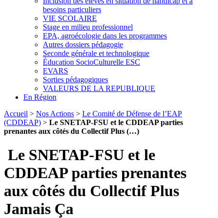
Inclusion des élèves en situation de handicap et à
besoins particuliers
VIE SCOLAIRE
Stage en milieu professionnel
EPA, agroécologie dans les programmes
Autres dossiers pédagogie
Seconde générale et technologique
Éducation SocioCulturelle ESC
EVARS
Sorties pédagogiques
VALEURS DE LA REPUBLIQUE
En Région
Accueil
>
Nos Actions
>
Le Comité de Défense de l’EAP
(CDDEAP)
>
Le SNETAP-FSU et le CDDEAP parties
prenantes aux côtés du Collectif Plus (…)
Le SNETAP-FSU et le
CDDEAP parties prenantes
aux côtés du Collectif Plus
Jamais Ça