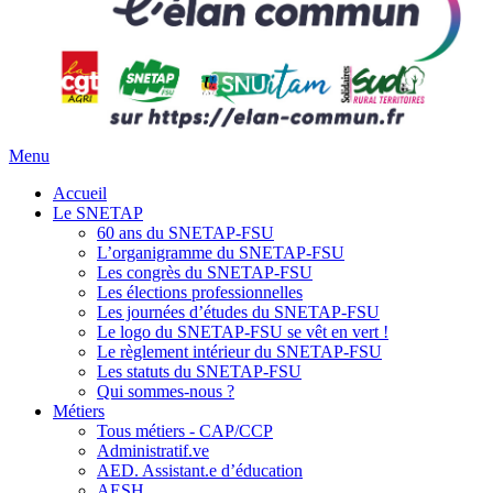
Menu
Accueil
Le SNETAP
60 ans du SNETAP-FSU
L’organigramme du SNETAP-FSU
Les congrès du SNETAP-FSU
Les élections professionnelles
Les journées d’études du SNETAP-FSU
Le logo du SNETAP-FSU se vêt en vert !
Le règlement intérieur du SNETAP-FSU
Les statuts du SNETAP-FSU
Qui sommes-nous ?
Métiers
Tous métiers - CAP/CCP
Administratif.ve
AED. Assistant.e d’éducation
AESH