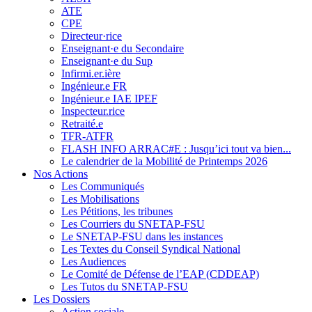
ATE
CPE
Directeur·rice
Enseignant·e du Secondaire
Enseignant·e du Sup
Infirmi.er.ière
Ingénieur.e FR
Ingénieur.e IAE IPEF
Inspecteur.rice
Retraité.e
TFR-ATFR
FLASH INFO ARRAC#E : Jusqu’ici tout va bien...
Le calendrier de la Mobilité de Printemps 2026
Nos Actions
Les Communiqués
Les Mobilisations
Les Pétitions, les tribunes
Les Courriers du SNETAP-FSU
Le SNETAP-FSU dans les instances
Les Textes du Conseil Syndical National
Les Audiences
Le Comité de Défense de l’EAP (CDDEAP)
Les Tutos du SNETAP-FSU
Les Dossiers
Action sociale