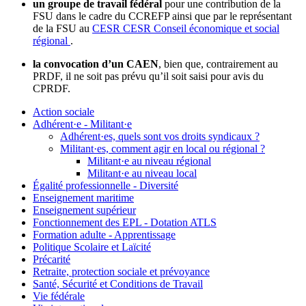
un groupe de travail fédéral
pour une contribution de la
FSU dans le cadre du CCREFP ainsi que par le représentant
de la FSU au
CESR
CESR
Conseil économique et social
régional
.
la convocation d’un CAEN
, bien que, contrairement au
PRDF, il ne soit pas prévu qu’il soit saisi pour avis du
CPRDF.
Action sociale
Adhérent·e - Militant·e
Adhérent·es, quels sont vos droits syndicaux ?
Militant·es, comment agir en local ou régional ?
Militant·e au niveau régional
Militant·e au niveau local
Égalité professionnelle - Diversité
Enseignement maritime
Enseignement supérieur
Fonctionnement des EPL - Dotation ATLS
Formation adulte - Apprentissage
Politique Scolaire et Laïcité
Précarité
Retraite, protection sociale et prévoyance
Santé, Sécurité et Conditions de Travail
Vie fédérale