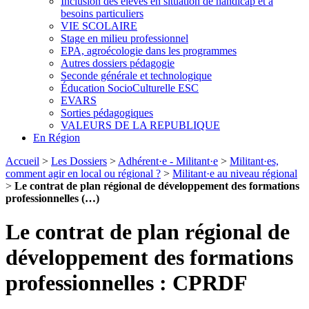
Inclusion des élèves en situation de handicap et à
besoins particuliers
VIE SCOLAIRE
Stage en milieu professionnel
EPA, agroécologie dans les programmes
Autres dossiers pédagogie
Seconde générale et technologique
Éducation SocioCulturelle ESC
EVARS
Sorties pédagogiques
VALEURS DE LA REPUBLIQUE
En Région
Accueil
>
Les Dossiers
>
Adhérent·e - Militant·e
>
Militant·es,
comment agir en local ou régional ?
>
Militant·e au niveau régional
>
Le contrat de plan régional de développement des formations
professionnelles (…)
Le contrat de plan régional de
développement des formations
professionnelles : CPRDF