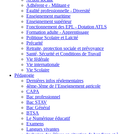
Adhérent·e - Militant·e
Égalité professionnelle - Diversité
Enseignement maritime
Enseignement supérieur
Fonctionnement des EPL - Dotation ATLS
Formation adulte - Apprentissage
Politique Scolaire et Laïcité
Précarité
Retraite, protection sociale et prévoyance
Santé, Sécurité et Conditions de Travail
Vie fédérale
Vie internationale
Vie Scolaire
Pédagogie
Dernières infos réglementaires
4ème-3ème de l’Enseignement agricole
CAPA
Bac professionnel
Bac STAV
Bac Général
BTSA
Le Numérique éducatif
Examens
Langues vivantes