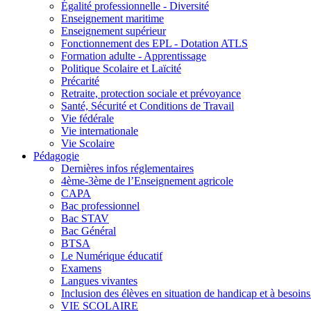
Égalité professionnelle - Diversité
Enseignement maritime
Enseignement supérieur
Fonctionnement des EPL - Dotation ATLS
Formation adulte - Apprentissage
Politique Scolaire et Laïcité
Précarité
Retraite, protection sociale et prévoyance
Santé, Sécurité et Conditions de Travail
Vie fédérale
Vie internationale
Vie Scolaire
Pédagogie
Dernières infos réglementaires
4ème-3ème de l’Enseignement agricole
CAPA
Bac professionnel
Bac STAV
Bac Général
BTSA
Le Numérique éducatif
Examens
Langues vivantes
Inclusion des élèves en situation de handicap et à besoins 
VIE SCOLAIRE