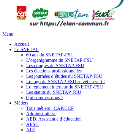
Menu
Accueil
Le SNETAP
60 ans du SNETAP-FSU
L’organigramme du SNETAP-FSU
Les congrès du SNETAP-FSU
Les élections professionnelles
Les journées d’études du SNETAP-FSU
Le logo du SNETAP-FSU se vêt en vert !
Le règlement intérieur du SNETAP-FSU
Les statuts du SNETAP-FSU
Qui sommes-nous ?
Métiers
Tous métiers - CAP/CCP
Administratif.ve
AED. Assistant.e d’éducation
AESH
ATE