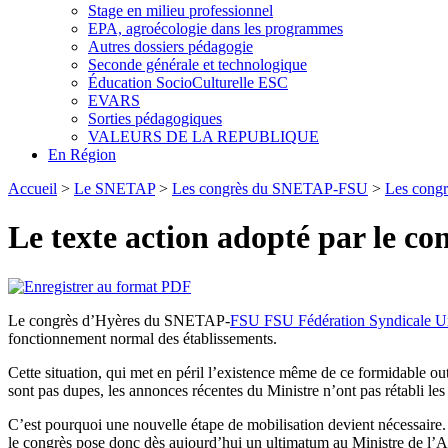
Stage en milieu professionnel
EPA, agroécologie dans les programmes
Autres dossiers pédagogie
Seconde générale et technologique
Éducation SocioCulturelle ESC
EVARS
Sorties pédagogiques
VALEURS DE LA REPUBLIQUE
En Région
Accueil
>
Le SNETAP
>
Les congrès du SNETAP-FSU
>
Les cong
Le texte action adopté par le co
Le congrès d’Hyères du SNETAP-
FSU
FSU
Fédération Syndicale Un
fonctionnement normal des établissements.
Cette situation, qui met en péril l’existence même de ce formidable ou
sont pas dupes, les annonces récentes du Ministre n’ont pas rétabli le
C’est pourquoi une nouvelle étape de mobilisation devient nécessaire.
le congrès pose donc dès aujourd’hui un ultimatum au Ministre de l’Ag