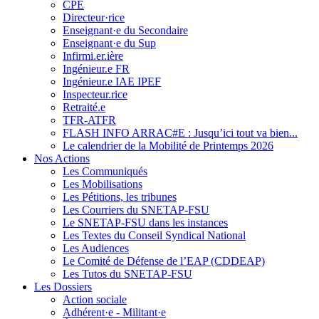
CPE
Directeur·rice
Enseignant·e du Secondaire
Enseignant·e du Sup
Infirmi.er.ière
Ingénieur.e FR
Ingénieur.e IAE IPEF
Inspecteur.rice
Retraité.e
TFR-ATFR
FLASH INFO ARRAC#E : Jusqu’ici tout va bien...
Le calendrier de la Mobilité de Printemps 2026
Nos Actions
Les Communiqués
Les Mobilisations
Les Pétitions, les tribunes
Les Courriers du SNETAP-FSU
Le SNETAP-FSU dans les instances
Les Textes du Conseil Syndical National
Les Audiences
Le Comité de Défense de l’EAP (CDDEAP)
Les Tutos du SNETAP-FSU
Les Dossiers
Action sociale
Adhérent·e - Militant·e