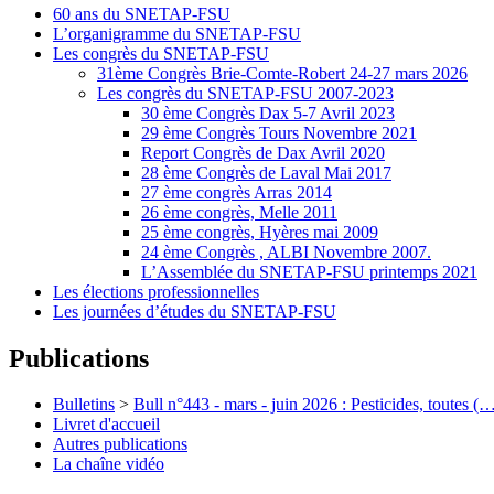
60 ans du SNETAP-FSU
L’organigramme du SNETAP-FSU
Les congrès du SNETAP-FSU
31ème Congrès Brie-Comte-Robert 24-27 mars 2026
Les congrès du SNETAP-FSU 2007-2023
30 ème Congrès Dax 5-7 Avril 2023
29 ème Congrès Tours Novembre 2021
Report Congrès de Dax Avril 2020
28 ème Congrès de Laval Mai 2017
27 ème congrès Arras 2014
26 ème congrès, Melle 2011
25 ème congrès, Hyères mai 2009
24 ème Congrès , ALBI Novembre 2007.
L’Assemblée du SNETAP-FSU printemps 2021
Les élections professionnelles
Les journées d’études du SNETAP-FSU
Publications
Bulletins
>
Bull n°443 - mars - juin 2026 : Pesticides, toutes (
Livret d'accueil
Autres publications
La chaîne vidéo