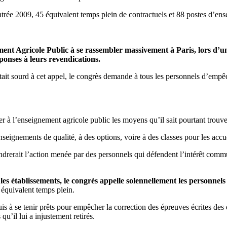
rée 2009, 45 équivalent temps plein de contractuels et 88 postes d’enseig
.
ent Agricole Public à se rassembler massivement à Paris, lors d’un
ponses à leurs revendications.
tait sourd à cet appel, le congrès demande à tous les personnels d’empêch
ner à l’enseignement agricole public les moyens qu’il sait pourtant trouv
nseignements de qualité, à des options, voire à des classes pour les accuei
drerait l’action menée par des personnels qui défendent l’intérêt commu
 les établissements, le congrès appelle solennellement les personnel
 équivalent temps plein.
is à se tenir prêts pour empêcher la correction des épreuves écrites des
qu’il lui a injustement retirés.