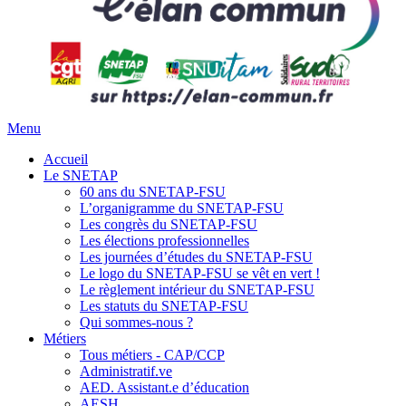
Menu
Accueil
Le SNETAP
60 ans du SNETAP-FSU
L’organigramme du SNETAP-FSU
Les congrès du SNETAP-FSU
Les élections professionnelles
Les journées d’études du SNETAP-FSU
Le logo du SNETAP-FSU se vêt en vert !
Le règlement intérieur du SNETAP-FSU
Les statuts du SNETAP-FSU
Qui sommes-nous ?
Métiers
Tous métiers - CAP/CCP
Administratif.ve
AED. Assistant.e d’éducation
AESH