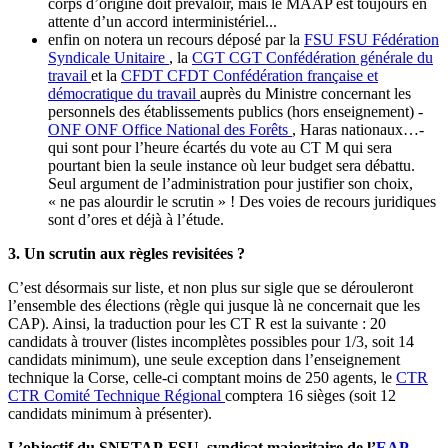
corps d’origine doit prévaloir, mais le MAAP est toujours en
attente d’un accord interministériel...
enfin on notera un recours déposé par la
FSU
FSU
Fédération
Syndicale Unitaire
, la
CGT
CGT
Confédération générale du
travail
et la
CFDT
CFDT
Confédération française et
démocratique du travail
auprès du Ministre concernant les
personnels des établissements publics (hors enseignement) -
ONF
ONF
Office National des Forêts
, Haras nationaux…-
qui sont pour l’heure écartés du vote au CT M qui sera
pourtant bien la seule instance où leur budget sera débattu.
Seul argument de l’administration pour justifier son choix,
« ne pas alourdir le scrutin » ! Des voies de recours juridiques
sont d’ores et déjà à l’étude.
3. Un scrutin aux règles revisitées ?
C’est désormais sur liste, et non plus sur sigle que se dérouleront
l’ensemble des élections (règle qui jusque là ne concernait que les
CAP). Ainsi, la traduction pour les CT R est la suivante : 20
candidats à trouver (listes incomplètes possibles pour 1/3, soit 14
candidats minimum), une seule exception dans l’enseignement
technique la Corse, celle-ci comptant moins de 250 agents, le
CTR
CTR
Comité Technique Régional
comptera 16 sièges (soit 12
candidats minimum à présenter).
L’objectif du SNETAP-FSU, syndicat majoritaire de l’
EAP