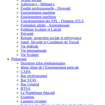
Adhérent·e - Militant·e
Égalité professionnelle - Diversité
Enseignement maritime
Enseignement supérieur
Fonctionnement des EPL - Dotation ATLS
Formation adulte - Apprentissage
Politique Scolaire et Laïcité
Précarité
Retraite, protection sociale et prévoyance
Santé, Sécurité et Conditions de Travail
Vie fédérale
Vie internationale
Vie Scolaire
Pédagogie
Dernières infos réglementaires
4ème-3ème de l’Enseignement agricole
CAPA
Bac professionnel
Bac STAV
Bac Général
BTSA
Le Numérique éducatif
Examens
Langues vivantes