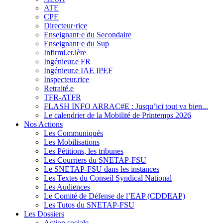
ATE
CPE
Directeur·rice
Enseignant·e du Secondaire
Enseignant·e du Sup
Infirmi.er.ière
Ingénieur.e FR
Ingénieur.e IAE IPEF
Inspecteur.rice
Retraité.e
TFR-ATFR
FLASH INFO ARRAC#E : Jusqu’ici tout va bien...
Le calendrier de la Mobilité de Printemps 2026
Nos Actions
Les Communiqués
Les Mobilisations
Les Pétitions, les tribunes
Les Courriers du SNETAP-FSU
Le SNETAP-FSU dans les instances
Les Textes du Conseil Syndical National
Les Audiences
Le Comité de Défense de l’EAP (CDDEAP)
Les Tutos du SNETAP-FSU
Les Dossiers
Action sociale