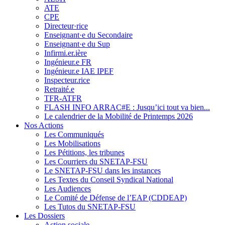
ATE
CPE
Directeur·rice
Enseignant·e du Secondaire
Enseignant·e du Sup
Infirmi.er.ière
Ingénieur.e FR
Ingénieur.e IAE IPEF
Inspecteur.rice
Retraité.e
TFR-ATFR
FLASH INFO ARRAC#E : Jusqu’ici tout va bien...
Le calendrier de la Mobilité de Printemps 2026
Nos Actions
Les Communiqués
Les Mobilisations
Les Pétitions, les tribunes
Les Courriers du SNETAP-FSU
Le SNETAP-FSU dans les instances
Les Textes du Conseil Syndical National
Les Audiences
Le Comité de Défense de l’EAP (CDDEAP)
Les Tutos du SNETAP-FSU
Les Dossiers
Action sociale