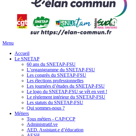
Menu
Accueil
Le SNETAP
60 ans du SNETAP-FSU
L’organigramme du SNETAP-FSU
Les congrès du SNETAP-FSU
Les élections professionnelles
Les journées d’études du SNETAP-FSU
Le logo du SNETAP-FSU se vêt en vert !
Le règlement intérieur du SNETAP-FSU
Les statuts du SNETAP-FSU
Qui sommes-nous ?
Métiers
Tous métiers - CAP/CCP
Administratif.ve
AED. Assistant.e d’éducation
AESH