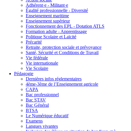
Adhérent·e - Militant·e
Égalité professionnelle - Diversité
Enseignement maritime
Enseignement supérieur
Fonctionnement des EPL - Dotation ATLS
Formation adulte - Apprentissage
Politique Scolaire et Laïcité
Précarité
Retraite, protection sociale et prévoyance
Santé, Sécurité et Conditions de Travail
Vie fédérale
Vie internationale
Vie Scolaire
Pédagogie
Dernières infos réglementaires
4ème-3ème de l’Enseignement agricole
CAPA
Bac professionnel
Bac STAV
Bac Général
BTSA
Le Numérique éducatif
Examens
Langues vivantes