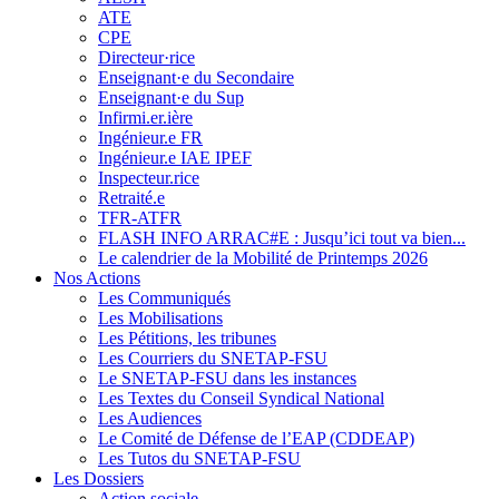
ATE
CPE
Directeur·rice
Enseignant·e du Secondaire
Enseignant·e du Sup
Infirmi.er.ière
Ingénieur.e FR
Ingénieur.e IAE IPEF
Inspecteur.rice
Retraité.e
TFR-ATFR
FLASH INFO ARRAC#E : Jusqu’ici tout va bien...
Le calendrier de la Mobilité de Printemps 2026
Nos Actions
Les Communiqués
Les Mobilisations
Les Pétitions, les tribunes
Les Courriers du SNETAP-FSU
Le SNETAP-FSU dans les instances
Les Textes du Conseil Syndical National
Les Audiences
Le Comité de Défense de l’EAP (CDDEAP)
Les Tutos du SNETAP-FSU
Les Dossiers
Action sociale