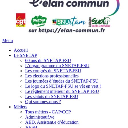
Menu
Accueil
Le SNETAP
60 ans du SNETAP-FSU
L’organigramme du SNETAP-FSU
Les congrès du SNETAP-FSU
Les élections professionnelles
Les journées d’études du SNETAP-FSU
Le logo du SNETAP-FSU se vêt en vert !
Le règlement intérieur du SNETAP-FSU
Les statuts du SNETAP-FSU
Qui sommes-nous ?
Métiers
Tous métiers - CAP/CCP
Administratif.ve
AED. Assistant.e d’éducation
AESH