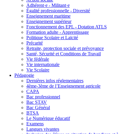
Adhérent·e - Militant·e
Égalité professionnelle - Diversité
Enseignement maritime
Enseignement supérieur
Fonctionnement des EPL - Dotation ATLS
Formation adulte - Apprentissage
Politique Scolaire et Laïcité
Précarité
Retraite, protection sociale et prévoyance
Santé, Sécurité et Conditions de Travail
Vie fédérale
Vie internationale
Vie Scolaire
Pédagogie
Dernières infos réglementaires
4ème-3ème de l’Enseignement agricole
CAPA
Bac professionnel
Bac STAV
Bac Général
BTSA
Le Numérique éducatif
Examens
Langues vivantes