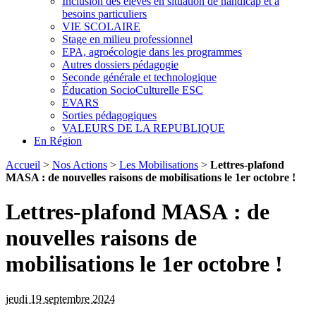
Inclusion des élèves en situation de handicap et à
besoins particuliers
VIE SCOLAIRE
Stage en milieu professionnel
EPA, agroécologie dans les programmes
Autres dossiers pédagogie
Seconde générale et technologique
Éducation SocioCulturelle ESC
EVARS
Sorties pédagogiques
VALEURS DE LA REPUBLIQUE
En Région
Accueil
>
Nos Actions
>
Les Mobilisations
>
Lettres-plafond
MASA : de nouvelles raisons de mobilisations le 1er octobre !
Lettres-plafond MASA : de
nouvelles raisons de
mobilisations le 1er octobre !
jeudi 19 septembre 2024