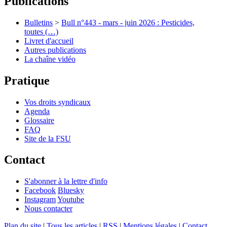
Publications
Bulletins
>
Bull n°443 - mars - juin 2026 : Pesticides,
toutes (…)
Livret d'accueil
Autres publications
La chaîne vidéo
Pratique
Vos droits syndicaux
Agenda
Glossaire
FAQ
Site de la FSU
Contact
S'abonner à la lettre d'info
Facebook
Bluesky
Instagram
Youtube
Nous contacter
Plan du site
|
Tous les articles
|
RSS
|
Mentions légales
|
Contact