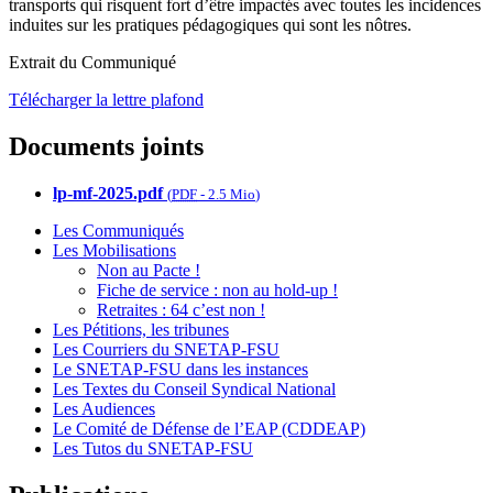
transports qui risquent fort d’être impactés avec toutes les incidences
induites sur les pratiques pédagogiques qui sont les nôtres.
Extrait du Communiqué
Télécharger la lettre plafond
Documents joints
lp-mf-2025.pdf
(
PDF
-
2.5 Mio
)
Les Communiqués
Les Mobilisations
Non au Pacte !
Fiche de service : non au hold-up !
Retraites : 64 c’est non !
Les Pétitions, les tribunes
Les Courriers du SNETAP-FSU
Le SNETAP-FSU dans les instances
Les Textes du Conseil Syndical National
Les Audiences
Le Comité de Défense de l’EAP (CDDEAP)
Les Tutos du SNETAP-FSU