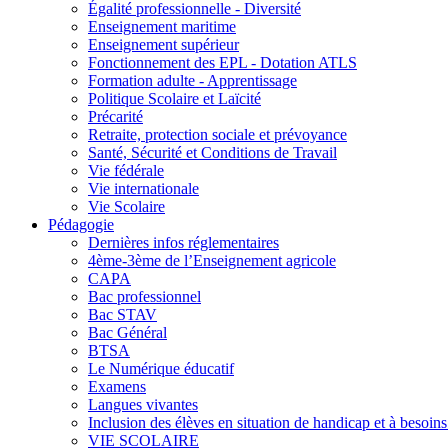
Égalité professionnelle - Diversité
Enseignement maritime
Enseignement supérieur
Fonctionnement des EPL - Dotation ATLS
Formation adulte - Apprentissage
Politique Scolaire et Laïcité
Précarité
Retraite, protection sociale et prévoyance
Santé, Sécurité et Conditions de Travail
Vie fédérale
Vie internationale
Vie Scolaire
Pédagogie
Dernières infos réglementaires
4ème-3ème de l’Enseignement agricole
CAPA
Bac professionnel
Bac STAV
Bac Général
BTSA
Le Numérique éducatif
Examens
Langues vivantes
Inclusion des élèves en situation de handicap et à besoins 
VIE SCOLAIRE