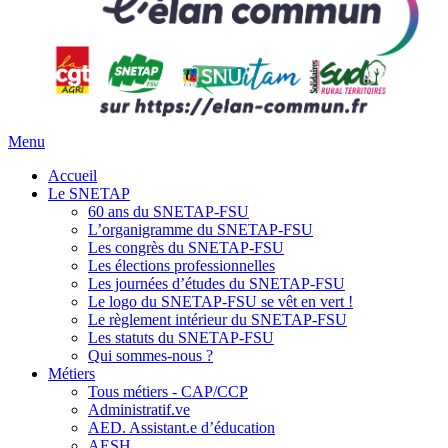
Menu
Accueil
Le SNETAP
60 ans du SNETAP-FSU
L’organigramme du SNETAP-FSU
Les congrès du SNETAP-FSU
Les élections professionnelles
Les journées d’études du SNETAP-FSU
Le logo du SNETAP-FSU se vêt en vert !
Le règlement intérieur du SNETAP-FSU
Les statuts du SNETAP-FSU
Qui sommes-nous ?
Métiers
Tous métiers - CAP/CCP
Administratif.ve
AED. Assistant.e d’éducation
AESH