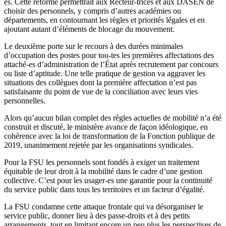
es. Cette réforme permettrait aux Recteur-trices et aux DASEN de
choisir des personnels, y compris d’autres académies ou
départements, en contournant les règles et priorités légales et en
ajoutant autant d’éléments de blocage du mouvement.
Le deuxième porte sur le recours à des durées minimales
d’occupation des postes pour tou-tes les premières affectations des
attaché-es d’administration de l’État après recrutement par concours
ou liste d’aptitude. Une telle pratique de gestion va aggraver les
situations des collègues dont la première affectation n’est pas
satisfaisante du point de vue de la conciliation avec leurs vies
personnelles.
Alors qu’aucun bilan complet des règles actuelles de mobilité n’a été
construit et discuté, le ministère avance de façon idéologique, en
cohérence avec la loi de transformation de la Fonction publique de
2019, unanimement rejetée par les organisations syndicales.
Pour la FSU les personnels sont fondés à exiger un traitement
équitable de leur droit à la mobilité dans le cadre d’une gestion
collective. C’est pour les usager-es une garantie pour la continuité
du service public dans tous les territoires et un facteur d’égalité.
La FSU condamne cette attaque frontale qui va désorganiser le
service public, donner lieu à des passe-droits et à des petits
arrangements, tout en limitant encore un peu plus les perspectives de