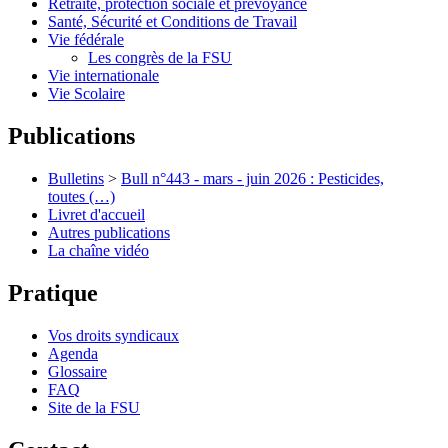
Retraite, protection sociale et prévoyance
Santé, Sécurité et Conditions de Travail
Vie fédérale
Les congrès de la FSU
Vie internationale
Vie Scolaire
Publications
Bulletins
>
Bull n°443 - mars - juin 2026 : Pesticides,
toutes (…)
Livret d'accueil
Autres publications
La chaîne vidéo
Pratique
Vos droits syndicaux
Agenda
Glossaire
FAQ
Site de la FSU