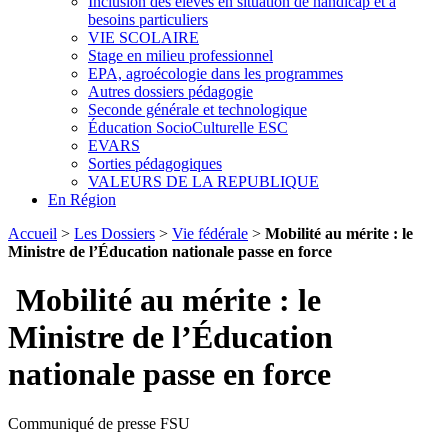
Inclusion des élèves en situation de handicap et à
besoins particuliers
VIE SCOLAIRE
Stage en milieu professionnel
EPA, agroécologie dans les programmes
Autres dossiers pédagogie
Seconde générale et technologique
Éducation SocioCulturelle ESC
EVARS
Sorties pédagogiques
VALEURS DE LA REPUBLIQUE
En Région
Accueil
>
Les Dossiers
>
Vie fédérale
>
Mobilité au mérite : le
Ministre de l’Éducation nationale passe en force
Mobilité au mérite : le
Ministre de l’Éducation
nationale passe en force
Communiqué de presse FSU