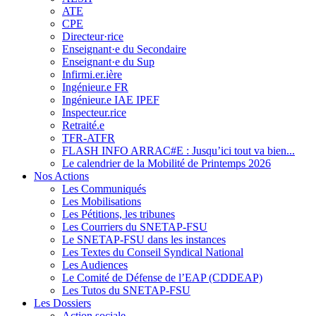
ATE
CPE
Directeur·rice
Enseignant·e du Secondaire
Enseignant·e du Sup
Infirmi.er.ière
Ingénieur.e FR
Ingénieur.e IAE IPEF
Inspecteur.rice
Retraité.e
TFR-ATFR
FLASH INFO ARRAC#E : Jusqu’ici tout va bien...
Le calendrier de la Mobilité de Printemps 2026
Nos Actions
Les Communiqués
Les Mobilisations
Les Pétitions, les tribunes
Les Courriers du SNETAP-FSU
Le SNETAP-FSU dans les instances
Les Textes du Conseil Syndical National
Les Audiences
Le Comité de Défense de l’EAP (CDDEAP)
Les Tutos du SNETAP-FSU
Les Dossiers
Action sociale