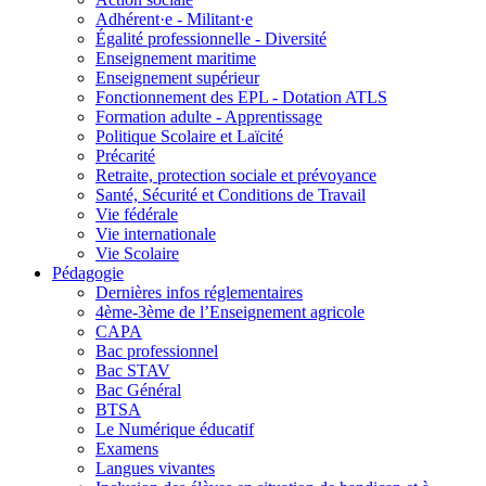
Adhérent·e - Militant·e
Égalité professionnelle - Diversité
Enseignement maritime
Enseignement supérieur
Fonctionnement des EPL - Dotation ATLS
Formation adulte - Apprentissage
Politique Scolaire et Laïcité
Précarité
Retraite, protection sociale et prévoyance
Santé, Sécurité et Conditions de Travail
Vie fédérale
Vie internationale
Vie Scolaire
Pédagogie
Dernières infos réglementaires
4ème-3ème de l’Enseignement agricole
CAPA
Bac professionnel
Bac STAV
Bac Général
BTSA
Le Numérique éducatif
Examens
Langues vivantes