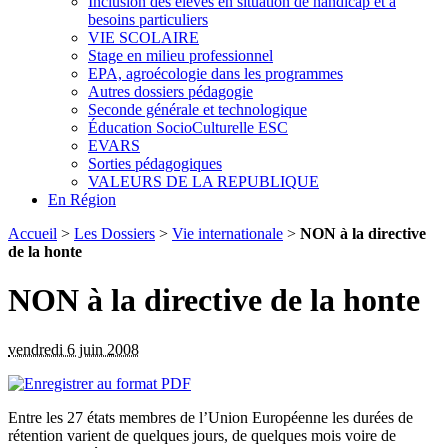
Inclusion des élèves en situation de handicap et à
besoins particuliers
VIE SCOLAIRE
Stage en milieu professionnel
EPA, agroécologie dans les programmes
Autres dossiers pédagogie
Seconde générale et technologique
Éducation SocioCulturelle ESC
EVARS
Sorties pédagogiques
VALEURS DE LA REPUBLIQUE
En Région
Accueil
>
Les Dossiers
>
Vie internationale
>
NON à la directive
de la honte
NON à la directive de la honte
vendredi 6 juin 2008
Entre les 27 états membres de l’Union Européenne les durées de
rétention varient de quelques jours, de quelques mois voire de