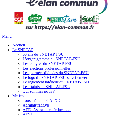
Menu
Accueil
Le SNETAP
60 ans du SNETAP-FSU
L’organigramme du SNETAP-FSU
Les congrès du SNETAP-FSU
Les élections professionnelles
Les journées d’études du SNETAP-FSU
Le logo du SNETAP-FSU se vêt en vert !
Le règlement intérieur du SNETAP-FSU
Les statuts du SNETAP-FSU
Qui sommes-nous ?
Métiers
Tous métiers - CAP/CCP
Administratif.ve
AED. Assistant.e d’éducation
AESH