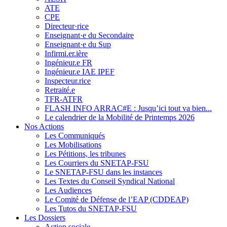
ATE
CPE
Directeur·rice
Enseignant·e du Secondaire
Enseignant·e du Sup
Infirmi.er.ière
Ingénieur.e FR
Ingénieur.e IAE IPEF
Inspecteur.rice
Retraité.e
TFR-ATFR
FLASH INFO ARRAC#E : Jusqu’ici tout va bien...
Le calendrier de la Mobilité de Printemps 2026
Nos Actions
Les Communiqués
Les Mobilisations
Les Pétitions, les tribunes
Les Courriers du SNETAP-FSU
Le SNETAP-FSU dans les instances
Les Textes du Conseil Syndical National
Les Audiences
Le Comité de Défense de l’EAP (CDDEAP)
Les Tutos du SNETAP-FSU
Les Dossiers
Action sociale