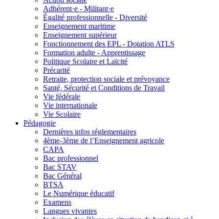
Adhérent·e - Militant·e
Égalité professionnelle - Diversité
Enseignement maritime
Enseignement supérieur
Fonctionnement des EPL - Dotation ATLS
Formation adulte - Apprentissage
Politique Scolaire et Laïcité
Précarité
Retraite, protection sociale et prévoyance
Santé, Sécurité et Conditions de Travail
Vie fédérale
Vie internationale
Vie Scolaire
Pédagogie
Dernières infos réglementaires
4ème-3ème de l’Enseignement agricole
CAPA
Bac professionnel
Bac STAV
Bac Général
BTSA
Le Numérique éducatif
Examens
Langues vivantes