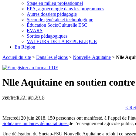
Stage en milieu professionnel
EPA, agroécologie dans les programmes
Autres dossiers pédagogie
Seconde générale et technologique
Éducation SocioCulturelle ESC
EVARS
Sorties pédagogiques
VALEURS DE LA REPUBLIQUE
En Région
Accueil du site
>
Dans les régions
>
Nouvelle-Aquitaine
>
Nlle Aqui
Nlle Aquitaine en soutien cont
vendredi 22 juin 2018
< Ret
Mercredi 20 juin 2018, 150 personnes ont manifesté, à l’appel de l’in
Solidaires unitaires démocratiques
de l’enseignement agricole public,
Une délégation du Snetap-FSU Nouvelle Aquitaine a rejoint ce rasse