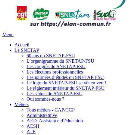
Menu
Accueil
Le SNETAP
60 ans du SNETAP-FSU
L’organigramme du SNETAP-FSU
Les congrès du SNETAP-FSU
Les élections professionnelles
Les journées d’études du SNETAP-FSU
Le logo du SNETAP-FSU se vêt en vert !
Le règlement intérieur du SNETAP-FSU
Les statuts du SNETAP-FSU
Qui sommes-nous ?
Métiers
Tous métiers - CAP/CCP
Administratif.ve
AED. Assistant.e d’éducation
AESH
ATE