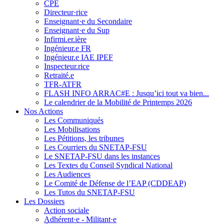
CPE
Directeur·rice
Enseignant·e du Secondaire
Enseignant·e du Sup
Infirmi.er.ière
Ingénieur.e FR
Ingénieur.e IAE IPEF
Inspecteur.rice
Retraité.e
TFR-ATFR
FLASH INFO ARRAC#E : Jusqu’ici tout va bien...
Le calendrier de la Mobilité de Printemps 2026
Nos Actions
Les Communiqués
Les Mobilisations
Les Pétitions, les tribunes
Les Courriers du SNETAP-FSU
Le SNETAP-FSU dans les instances
Les Textes du Conseil Syndical National
Les Audiences
Le Comité de Défense de l’EAP (CDDEAP)
Les Tutos du SNETAP-FSU
Les Dossiers
Action sociale
Adhérent·e - Militant·e