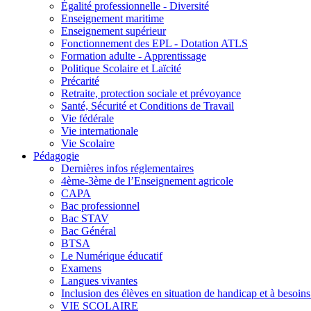
Égalité professionnelle - Diversité
Enseignement maritime
Enseignement supérieur
Fonctionnement des EPL - Dotation ATLS
Formation adulte - Apprentissage
Politique Scolaire et Laïcité
Précarité
Retraite, protection sociale et prévoyance
Santé, Sécurité et Conditions de Travail
Vie fédérale
Vie internationale
Vie Scolaire
Pédagogie
Dernières infos réglementaires
4ème-3ème de l’Enseignement agricole
CAPA
Bac professionnel
Bac STAV
Bac Général
BTSA
Le Numérique éducatif
Examens
Langues vivantes
Inclusion des élèves en situation de handicap et à besoins 
VIE SCOLAIRE