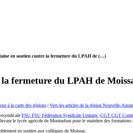
taine en soutien contre la fermeture du LPAH de (…)
re la fermeture du LPAH de Moiss
our à la carte des régions
|
Vers les articles de la région Nouvelle-Aquit
tersyndicale
FSU
FSU
Fédération Syndicale Unitaire
-
CGT
CGT
Confé
 devant le lycée agricole de Montauban pour le maintien des formation
mblement en soutien aux collègues de Moissac.