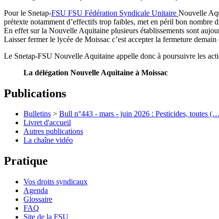
Pour le Snetap-
FSU
FSU
Fédération Syndicale Unitaire
Nouvelle Aqui
prétexte notamment d’effectifs trop faibles, met en péril bon nombre d
En effet sur la Nouvelle Aquitaine plusieurs établissements sont aujo
Laisser fermer le lycée de Moissac c’est accepter la fermeture demain 
Le Snetap-FSU Nouvelle Aquitaine appelle donc à poursuivre les action
La délégation Nouvelle Aquitaine à Moissac
Publications
Bulletins
>
Bull n°443 - mars - juin 2026 : Pesticides, toutes (
Livret d'accueil
Autres publications
La chaîne vidéo
Pratique
Vos droits syndicaux
Agenda
Glossaire
FAQ
Site de la FSU