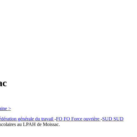
ac
aine >
dération générale du travail
-
FO
FO
Force ouvrière
-
SUD
SUD
s scolaires au LPAH de Moissac.