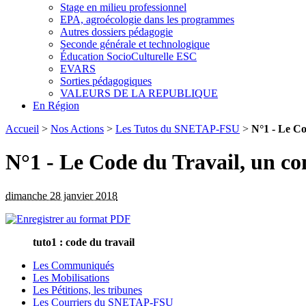
Stage en milieu professionnel
EPA, agroécologie dans les programmes
Autres dossiers pédagogie
Seconde générale et technologique
Éducation SocioCulturelle ESC
EVARS
Sorties pédagogiques
VALEURS DE LA REPUBLIQUE
En Région
Accueil
>
Nos Actions
>
Les Tutos du SNETAP-FSU
>
N°1 - Le Co
N°1 - Le Code du Travail, un c
dimanche 28 janvier 2018
tuto1 : code du travail
Les Communiqués
Les Mobilisations
Les Pétitions, les tribunes
Les Courriers du SNETAP-FSU