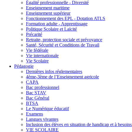
Égalité professionnelle - Diversité
Enseignement maritime
Enseignement supérieur
Fonctionnement des EPL - Dotation ATLS
Formation adulte - Apprentissage
Politique Scolaire et Laïcité
Précarité
Retraite, protection sociale et prévoyance
Santé, Sécurité et Conditions de Travail
Vie fédérale
Vie internationale
Vie Scolaire
Pédagogie
Dernières infos réglementaires
4ème-3ème de l’Enseignement agricole
CAPA
Bac professionnel
Bac STAV
Bac Général
BTSA
Le Numérique éducatif
Examens
Langues vivantes
Inclusion des élèves en situation de handicap et à besoins 
VIE SCOLAIRE