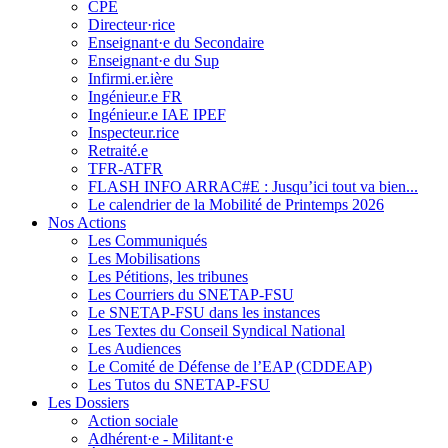
CPE
Directeur·rice
Enseignant·e du Secondaire
Enseignant·e du Sup
Infirmi.er.ière
Ingénieur.e FR
Ingénieur.e IAE IPEF
Inspecteur.rice
Retraité.e
TFR-ATFR
FLASH INFO ARRAC#E : Jusqu’ici tout va bien...
Le calendrier de la Mobilité de Printemps 2026
Nos Actions
Les Communiqués
Les Mobilisations
Les Pétitions, les tribunes
Les Courriers du SNETAP-FSU
Le SNETAP-FSU dans les instances
Les Textes du Conseil Syndical National
Les Audiences
Le Comité de Défense de l’EAP (CDDEAP)
Les Tutos du SNETAP-FSU
Les Dossiers
Action sociale
Adhérent·e - Militant·e