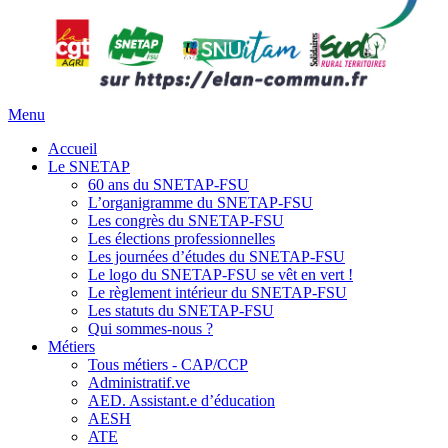
Menu
Accueil
Le SNETAP
60 ans du SNETAP-FSU
L’organigramme du SNETAP-FSU
Les congrès du SNETAP-FSU
Les élections professionnelles
Les journées d’études du SNETAP-FSU
Le logo du SNETAP-FSU se vêt en vert !
Le règlement intérieur du SNETAP-FSU
Les statuts du SNETAP-FSU
Qui sommes-nous ?
Métiers
Tous métiers - CAP/CCP
Administratif.ve
AED. Assistant.e d’éducation
AESH
ATE