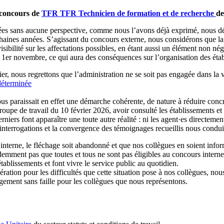
s concours de
TFR
TFR
Technicien de formation et de recherche
de
nnées sans aucune perspective, comme nous l’avons déjà exprimé, nous dé
aines années. S’agissant du concours externe, nous considérons que la 
sibilité sur les affectations possibles, en étant aussi un élément non né
 au 1er novembre, ce qui aura des conséquences sur l’organisation des éta
rrier, nous regrettons que l’administration ne se soit pas engagée dans l
déterminée
ous paraissait en effet une démarche cohérente, de nature à réduire concr
roupe de travail du 10 février 2026, avoir consulté les établissements et
ers font apparaître une toute autre réalité : ni les agent·es directemen
’interrogations et la convergence des témoignages recueillis nous conduis
terne, le fléchage soit abandonné et que nos collègues en soient informé
emment pas que toutes et tous ne sont pas éligibles au concours interne
ablissements et font vivre le service public au quotidien.
ration pour les difficultés que cette situation pose à nos collègues, no
gement sans faille pour les collègues que nous représentons.