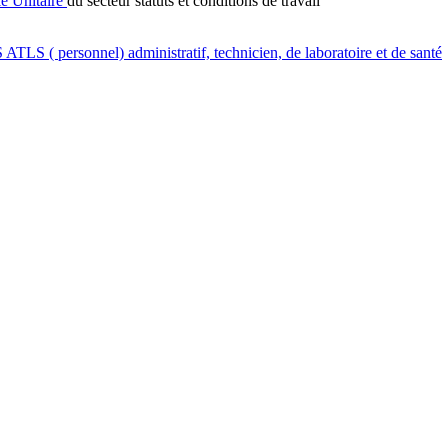
e Unitaire
du secteur statuts et conditions de travail
S
ATLS
( personnel) administratif, technicien, de laboratoire et de santé