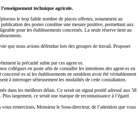
 l’enseignement technique agricole.
plorons le trop faible nombre de places offertes, notamment au
publication des postes constitue une mesure positive, permettant aux
gligeable pour les établissements concernés. La seule réserve tient au
blissements.
a voie que nous avions défendue lors des groupes de travail. Proposer
ètement la précarité subie par ces agent·es.
 nos collègues en poste afin de connaître les intentions des agent·es en
t concerné·es ni les établissements ne semblent avoir été véritablement
ent à interroger sérieusement les modalités de cette consultation.
s dans les meilleurs délais. Ce serait un signal positif adressé aux 58
. Plus largement, ce serait une marque de reconnaissance à l’égard
us vous remercions, Monsieur le Sous-directeur, de l’attention que vous