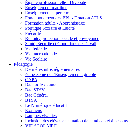
Égalité professionnelle - Diversité
Enseignement maritime
Enseignement supérieur
Fonctionnement des EPL - Dotation ATLS
Formation adulte - Apprentissage
Politique Scolaire et Laïcité
Précarité
Retraite, protection sociale et prévoyance
Santé, Sécurité et Conditions de Travail
Vie fédérale
Vie internationale
Vie Scolaire
Pédagogie
Dernières infos réglementaires
4ème-3ème de l’Enseignement agricole
CAPA
Bac professionnel
Bac STAV
Bac Général
BTSA
Le Numérique éducatif
Examens
Langues vivantes
Inclusion des élèves en situation de handicap et à besoins 
VIE SCOLAIRE