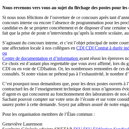
Nous revenons vers vous au sujet du fléchage des postes pour le
Si nous nous félicitons de l’ouverture de ce concours après tant d’a
concours interne ou encore l’absence de programmation pour les proch
candidat·es de se projeter concrètement et de disposer d’une certaine vi
fait que la prise de poste n’interviendra qu’après la rentrée scolaire,
S’agissant du concours interne, et c’est l’objet principal de notre cou
une affectation locale à nos collègues en
CDI
CDI
Contrat à durée in
ou
Centre de documentation et d’information
ayant réussi les épreuves n
Ce choix est d’autant plus regrettable que vous avez affirmé, lors du g
CDI ou en voie de CDIsation. Or, les nombreuses remontées de ces derni
consultés. Si notre vision ne prétend pas à l’exhaustivité, le nombre d
C’est pourquoi nous demandons que, pour les deux postes ouverts à l’in
contractuel·les de l’enseignement technique dont nous n’ignorons évid
d’agent·es qui concourent au fonctionnement des laboratoires de nos ét
Sachant pouvoir compter sur votre sens de l’écoute et sur votre considé
saurez porter à cette demande. Soyez par ailleurs assuré de notre enga
Pour les organisation membres de l’Élan commun :
Geneviève Laurenson