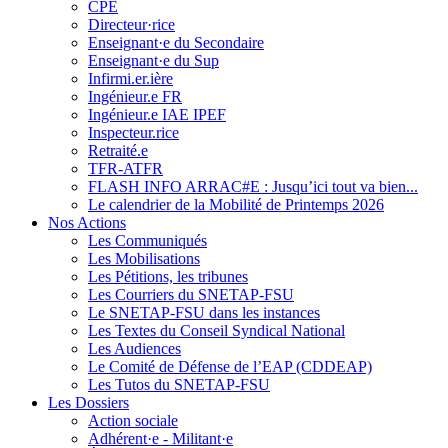
CPE
Directeur·rice
Enseignant·e du Secondaire
Enseignant·e du Sup
Infirmi.er.ière
Ingénieur.e FR
Ingénieur.e IAE IPEF
Inspecteur.rice
Retraité.e
TFR-ATFR
FLASH INFO ARRAC#E : Jusqu’ici tout va bien...
Le calendrier de la Mobilité de Printemps 2026
Nos Actions
Les Communiqués
Les Mobilisations
Les Pétitions, les tribunes
Les Courriers du SNETAP-FSU
Le SNETAP-FSU dans les instances
Les Textes du Conseil Syndical National
Les Audiences
Le Comité de Défense de l’EAP (CDDEAP)
Les Tutos du SNETAP-FSU
Les Dossiers
Action sociale
Adhérent·e - Militant·e