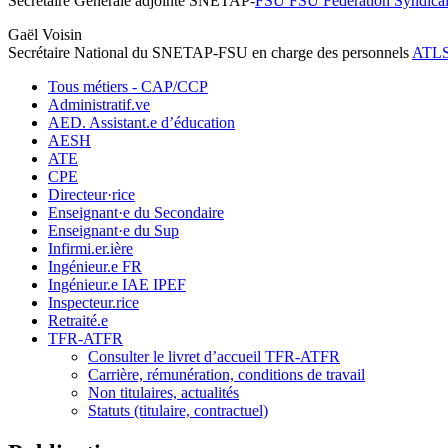
Secrétaire Générale adjointe SNETAP-
FSU
FSU
Fédération Syndical
Gaël Voisin
Secrétaire National du SNETAP-FSU en charge des personnels
ATL
Tous métiers - CAP/CCP
Administratif.ve
AED. Assistant.e d’éducation
AESH
ATE
CPE
Directeur·rice
Enseignant·e du Secondaire
Enseignant·e du Sup
Infirmi.er.ière
Ingénieur.e FR
Ingénieur.e IAE IPEF
Inspecteur.rice
Retraité.e
TFR-ATFR
Consulter le livret d’accueil TFR-ATFR
Carrière, rémunération, conditions de travail
Non titulaires, actualités
Statuts (titulaire, contractuel)