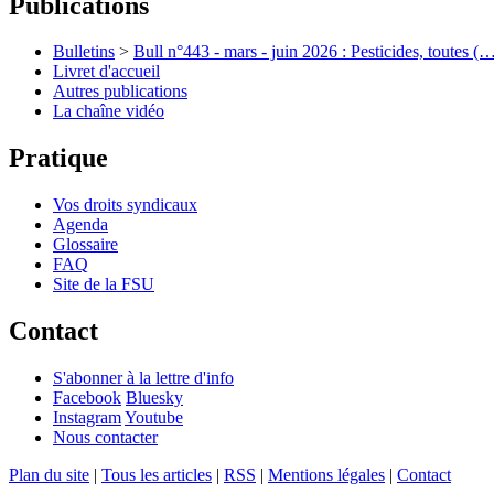
Publications
Bulletins
>
Bull n°443 - mars - juin 2026 : Pesticides, toutes (
Livret d'accueil
Autres publications
La chaîne vidéo
Pratique
Vos droits syndicaux
Agenda
Glossaire
FAQ
Site de la FSU
Contact
S'abonner à la lettre d'info
Facebook
Bluesky
Instagram
Youtube
Nous contacter
Plan du site
|
Tous les articles
|
RSS
|
Mentions légales
|
Contact