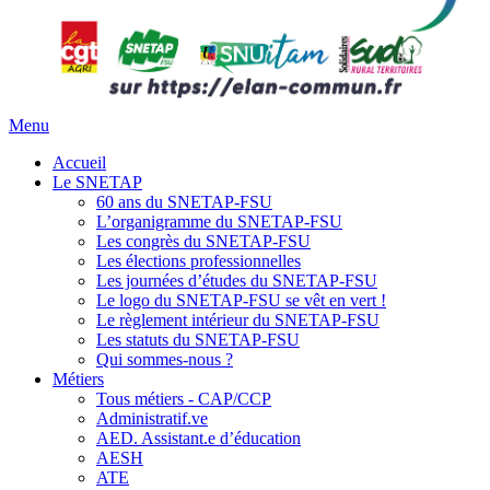
Menu
Accueil
Le SNETAP
60 ans du SNETAP-FSU
L’organigramme du SNETAP-FSU
Les congrès du SNETAP-FSU
Les élections professionnelles
Les journées d’études du SNETAP-FSU
Le logo du SNETAP-FSU se vêt en vert !
Le règlement intérieur du SNETAP-FSU
Les statuts du SNETAP-FSU
Qui sommes-nous ?
Métiers
Tous métiers - CAP/CCP
Administratif.ve
AED. Assistant.e d’éducation
AESH
ATE