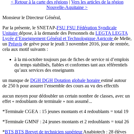
< Retour à la carte des régions
|
Vers les articles de la région
Nouvelle-Aquitaine >
Monsieur le Directeur Général,
Par la présente, le SNETAP-
FSU
FSU
Fédération Syndicale
Unitaire
dépose, à la demande des Personnels du
LEGTA
LEGTA
Lycée d’Enseignement Général et Technologique Agricole
de Melle,
un
Préavis
de grève pour le jeudi 3 novembre 2016, jour de rentrée,
cela aux motif suivants :
à la mi-octobre toujours pas de fiches de service ni d’emplois
du temps stabilisés, fiables et conformes tant aux référentiels
qu’aux services des enseignants
un manque de
DGH
DGH
Dotation globale horaire
estimé autour
de 250 h pour assurer l’ensemble des cours au vu des effectifs
aucun moyen pour dédoubler un certain nombre de classes, avec un
effet « redoublants de terminale » non assumé...
*Terminale CGEA : 15 jeunes montants et 4 redoublants = total 19
*Terminale GMNF : 24 jeunes montants et 2 redoublants = total 26
*
BTS
BTS
Brevet de technicien supérieur
Anabiotech : 28 élèves