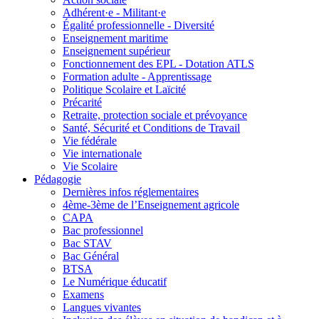
Adhérent·e - Militant·e
Égalité professionnelle - Diversité
Enseignement maritime
Enseignement supérieur
Fonctionnement des EPL - Dotation ATLS
Formation adulte - Apprentissage
Politique Scolaire et Laïcité
Précarité
Retraite, protection sociale et prévoyance
Santé, Sécurité et Conditions de Travail
Vie fédérale
Vie internationale
Vie Scolaire
Pédagogie
Dernières infos réglementaires
4ème-3ème de l’Enseignement agricole
CAPA
Bac professionnel
Bac STAV
Bac Général
BTSA
Le Numérique éducatif
Examens
Langues vivantes