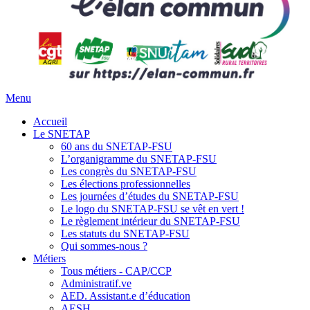
Menu
Accueil
Le SNETAP
60 ans du SNETAP-FSU
L’organigramme du SNETAP-FSU
Les congrès du SNETAP-FSU
Les élections professionnelles
Les journées d’études du SNETAP-FSU
Le logo du SNETAP-FSU se vêt en vert !
Le règlement intérieur du SNETAP-FSU
Les statuts du SNETAP-FSU
Qui sommes-nous ?
Métiers
Tous métiers - CAP/CCP
Administratif.ve
AED. Assistant.e d’éducation
AESH