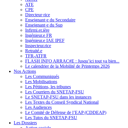
ATE
CPE
Directeur·rice
Enseignant·e du Secondaire
Enseignant·e du Sup
Infirmi.er.ière
Ingénieur.e FR
Ingénieur.e IAE IPEF
Inspecteur.rice
Retraité.e
TFR-ATFR
FLASH INFO ARRAC#E : Jusqu’ici tout va bien...
Le calendrier de la Mobilité de Printemps 2026
Nos Actions
Les Communiqués
Les Mobilisations
Les Pétitions, les tribunes
Les Courriers du SNETAP-FSU
Le SNETAP-FSU dans les instances
Les Textes du Conseil Syndical National
Les Audiences
Le Comité de Défense de l’EAP (CDDEAP)
Les Tutos du SNETAP-FSU
Les Dossiers
Action sociale