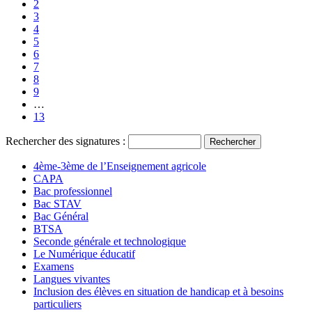
2
3
4
5
6
7
8
9
…
13
Rechercher des signatures :
4ème-3ème de l’Enseignement agricole
CAPA
Bac professionnel
Bac STAV
Bac Général
BTSA
Seconde générale et technologique
Le Numérique éducatif
Examens
Langues vivantes
Inclusion des élèves en situation de handicap et à besoins
particuliers