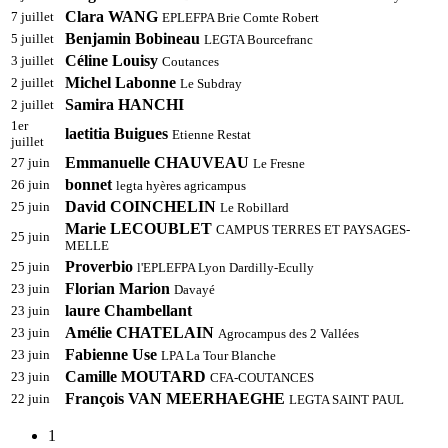
Clara WANG
7 juillet
EPLEFPA Brie Comte Robert
Benjamin Bobineau
5 juillet
LEGTA Bourcefranc
Céline Louisy
3 juillet
Coutances
Michel Labonne
2 juillet
Le Subdray
Samira HANCHI
2 juillet
1er
laetitia Buigues
Etienne Restat
juillet
Emmanuelle CHAUVEAU
27 juin
Le Fresne
bonnet
26 juin
legta hyères agricampus
David COINCHELIN
25 juin
Le Robillard
Marie LECOUBLET
CAMPUS TERRES ET PAYSAGES-
25 juin
MELLE
Proverbio
25 juin
l'EPLEFPA Lyon Dardilly-Ecully
Florian Marion
23 juin
Davayé
laure Chambellant
23 juin
Amélie CHATELAIN
23 juin
Agrocampus des 2 Vallées
Fabienne Use
23 juin
LPA La Tour Blanche
Camille MOUTARD
23 juin
CFA-COUTANCES
François VAN MEERHAEGHE
22 juin
LEGTA SAINT PAUL
1