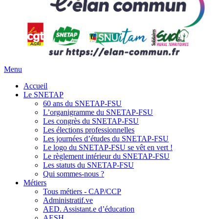
Menu
Accueil
Le SNETAP
60 ans du SNETAP-FSU
L’organigramme du SNETAP-FSU
Les congrès du SNETAP-FSU
Les élections professionnelles
Les journées d’études du SNETAP-FSU
Le logo du SNETAP-FSU se vêt en vert !
Le règlement intérieur du SNETAP-FSU
Les statuts du SNETAP-FSU
Qui sommes-nous ?
Métiers
Tous métiers - CAP/CCP
Administratif.ve
AED. Assistant.e d’éducation
AESH