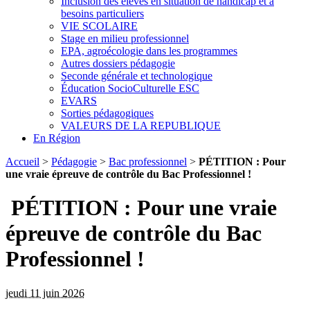
Inclusion des élèves en situation de handicap et à
besoins particuliers
VIE SCOLAIRE
Stage en milieu professionnel
EPA, agroécologie dans les programmes
Autres dossiers pédagogie
Seconde générale et technologique
Éducation SocioCulturelle ESC
EVARS
Sorties pédagogiques
VALEURS DE LA REPUBLIQUE
En Région
Accueil
>
Pédagogie
>
Bac professionnel
>
PÉTITION : Pour
une vraie épreuve de contrôle du Bac Professionnel !
PÉTITION : Pour une vraie
épreuve de contrôle du Bac
Professionnel !
jeudi 11 juin 2026