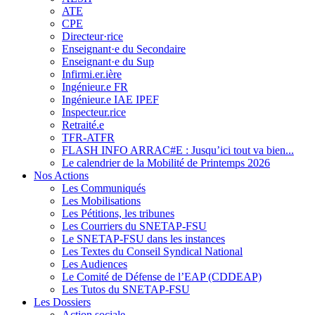
ATE
CPE
Directeur·rice
Enseignant·e du Secondaire
Enseignant·e du Sup
Infirmi.er.ière
Ingénieur.e FR
Ingénieur.e IAE IPEF
Inspecteur.rice
Retraité.e
TFR-ATFR
FLASH INFO ARRAC#E : Jusqu’ici tout va bien...
Le calendrier de la Mobilité de Printemps 2026
Nos Actions
Les Communiqués
Les Mobilisations
Les Pétitions, les tribunes
Les Courriers du SNETAP-FSU
Le SNETAP-FSU dans les instances
Les Textes du Conseil Syndical National
Les Audiences
Le Comité de Défense de l’EAP (CDDEAP)
Les Tutos du SNETAP-FSU
Les Dossiers
Action sociale