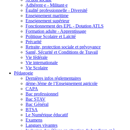
Adhérent·e - Militant·e
Égalité professionnelle - Diversité
Enseignement maritime
Enseignement supérieur
Fonctionnement des EPL - Dotation ATLS
Formation adulte - Apprentissage
Politique Scolaire et Laïcité
Précarité
Retraite, protection sociale et prévoyance
Santé, Sécurité et Conditions de Travail
Vie fédérale
Vie internationale
Vie Scolaire
Pédagogie
Dernières infos réglementaires
4ème-3ème de l’Enseignement agricole
CAPA
Bac professionnel
Bac STAV
Bac Général
BTSA
Le Numérique éducatif
Examens
Langues vivantes