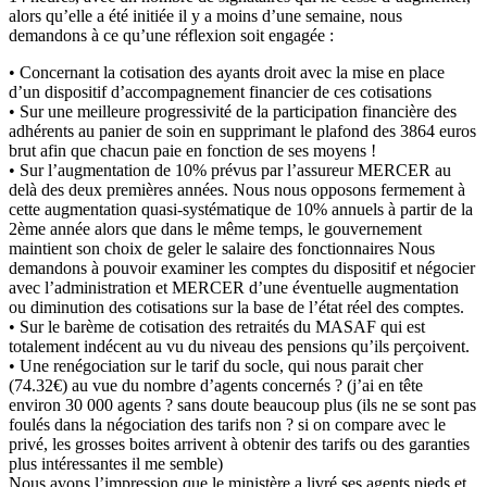
alors qu’elle a été initiée il y a moins d’une semaine, nous
demandons à ce qu’une réflexion soit engagée :
• Concernant la cotisation des ayants droit avec la mise en place
d’un dispositif d’accompagnement financier de ces cotisations
• Sur une meilleure progressivité de la participation financière des
adhérents au panier de soin en supprimant le plafond des 3864 euros
brut afin que chacun paie en fonction de ses moyens !
• Sur l’augmentation de 10% prévus par l’assureur MERCER au
delà des deux premières années. Nous nous opposons fermement à
cette augmentation quasi-systématique de 10% annuels à partir de la
2ème année alors que dans le même temps, le gouvernement
maintient son choix de geler le salaire des fonctionnaires Nous
demandons à pouvoir examiner les comptes du dispositif et négocier
avec l’administration et MERCER d’une éventuelle augmentation
ou diminution des cotisations sur la base de l’état réel des comptes.
• Sur le barème de cotisation des retraités du MASAF qui est
totalement indécent au vu du niveau des pensions qu’ils perçoivent.
• Une renégociation sur le tarif du socle, qui nous parait cher
(74.32€) au vue du nombre d’agents concernés ? (j’ai en tête
environ 30 000 agents ? sans doute beaucoup plus (ils ne se sont pas
foulés dans la négociation des tarifs non ? si on compare avec le
privé, les grosses boites arrivent à obtenir des tarifs ou des garanties
plus intéressantes il me semble)
Nous avons l’impression que le ministère a livré ses agents pieds et