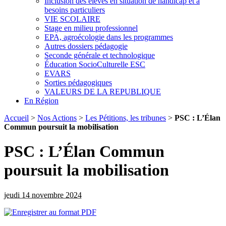
Inclusion des élèves en situation de handicap et à
besoins particuliers
VIE SCOLAIRE
Stage en milieu professionnel
EPA, agroécologie dans les programmes
Autres dossiers pédagogie
Seconde générale et technologique
Éducation SocioCulturelle ESC
EVARS
Sorties pédagogiques
VALEURS DE LA REPUBLIQUE
En Région
Accueil
>
Nos Actions
>
Les Pétitions, les tribunes
>
PSC : L’Élan
Commun poursuit la mobilisation
PSC : L’Élan Commun
poursuit la mobilisation
jeudi 14 novembre 2024