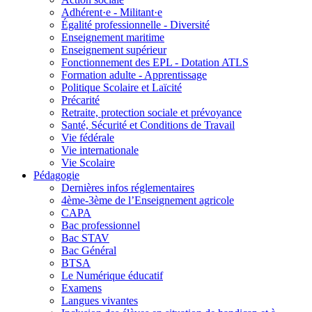
Adhérent·e - Militant·e
Égalité professionnelle - Diversité
Enseignement maritime
Enseignement supérieur
Fonctionnement des EPL - Dotation ATLS
Formation adulte - Apprentissage
Politique Scolaire et Laïcité
Précarité
Retraite, protection sociale et prévoyance
Santé, Sécurité et Conditions de Travail
Vie fédérale
Vie internationale
Vie Scolaire
Pédagogie
Dernières infos réglementaires
4ème-3ème de l’Enseignement agricole
CAPA
Bac professionnel
Bac STAV
Bac Général
BTSA
Le Numérique éducatif
Examens
Langues vivantes