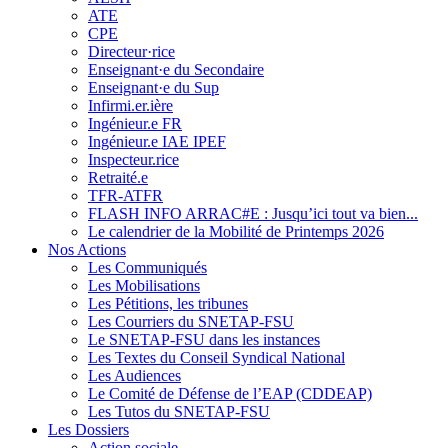
ATE
CPE
Directeur·rice
Enseignant·e du Secondaire
Enseignant·e du Sup
Infirmi.er.ière
Ingénieur.e FR
Ingénieur.e IAE IPEF
Inspecteur.rice
Retraité.e
TFR-ATFR
FLASH INFO ARRAC#E : Jusqu’ici tout va bien...
Le calendrier de la Mobilité de Printemps 2026
Nos Actions
Les Communiqués
Les Mobilisations
Les Pétitions, les tribunes
Les Courriers du SNETAP-FSU
Le SNETAP-FSU dans les instances
Les Textes du Conseil Syndical National
Les Audiences
Le Comité de Défense de l’EAP (CDDEAP)
Les Tutos du SNETAP-FSU
Les Dossiers
Action sociale