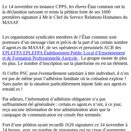
Le 14 novembre en instance CPPS, les élu•es Élan commun ont lu
la déclaration suivante et remis la pétition forte de ses 1600
premières signature à Mr le Chef du Service Relations Humaines du
MASAF
Les organisations syndicales membres de l’Élan commun sont
porteuses d’un message clair et précis de la part d’un certain nombre
d’agent.es du MASAF, de ses opérateurs et personnels ACB des
EPLEFPA
EPLEFPA
Établissement Public Local d’Enseignement
et de Formation Professionnelle Agricole
. La grogne monte de plus
en plus. Le nombre d’inscription sur la plateforme en est un élément.
Si l’offre PSC peut éventuellement satisfaire à titre individuel, il n’en
est pas de même pour l’adhésion familiale où la cotisation explose !
Sans parler de la situation particulièrement injuste faite aux agent.es
retraité.es !
Par ailleurs, l’information d’adhésion obligatoire n’a pas
suffisamment été généralisée : certain.es agent.es n’ont, à ce jour,
reçu aucune information de leur administration alors que la
campagne de communication est censée être terminée.
Fort d’une pétition ayant recueilli 1626 signatures ce 14 novembre à
14 heures, avec un nombre de signataires qui ne cesse d’augmenter,