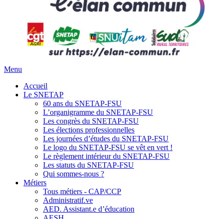
Menu
Accueil
Le SNETAP
60 ans du SNETAP-FSU
L’organigramme du SNETAP-FSU
Les congrès du SNETAP-FSU
Les élections professionnelles
Les journées d’études du SNETAP-FSU
Le logo du SNETAP-FSU se vêt en vert !
Le règlement intérieur du SNETAP-FSU
Les statuts du SNETAP-FSU
Qui sommes-nous ?
Métiers
Tous métiers - CAP/CCP
Administratif.ve
AED. Assistant.e d’éducation
AESH