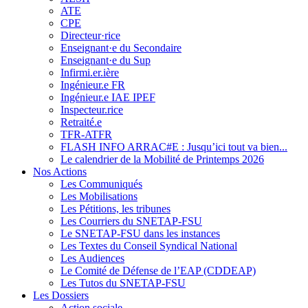
ATE
CPE
Directeur·rice
Enseignant·e du Secondaire
Enseignant·e du Sup
Infirmi.er.ière
Ingénieur.e FR
Ingénieur.e IAE IPEF
Inspecteur.rice
Retraité.e
TFR-ATFR
FLASH INFO ARRAC#E : Jusqu’ici tout va bien...
Le calendrier de la Mobilité de Printemps 2026
Nos Actions
Les Communiqués
Les Mobilisations
Les Pétitions, les tribunes
Les Courriers du SNETAP-FSU
Le SNETAP-FSU dans les instances
Les Textes du Conseil Syndical National
Les Audiences
Le Comité de Défense de l’EAP (CDDEAP)
Les Tutos du SNETAP-FSU
Les Dossiers
Action sociale