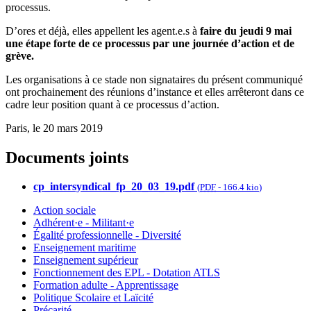
processus.
D’ores et déjà, elles appellent les agent.e.s à
faire du jeudi 9 mai
une étape forte de ce processus par une journée d’action et de
grève.
Les organisations à ce stade non signataires du présent communiqué
ont prochainement des réunions d’instance et elles arrêteront dans ce
cadre leur position quant à ce processus d’action.
Paris, le 20 mars 2019
Documents joints
cp_intersyndical_fp_20_03_19.pdf
(
PDF
-
166.4 kio
)
Action sociale
Adhérent·e - Militant·e
Égalité professionnelle - Diversité
Enseignement maritime
Enseignement supérieur
Fonctionnement des EPL - Dotation ATLS
Formation adulte - Apprentissage
Politique Scolaire et Laïcité
Précarité