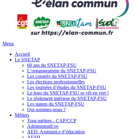
Menu
Accueil
Le SNETAP
60 ans du SNETAP-FSU
L’organigramme du SNETAP-FSU
Les congrès du SNETAP-FSU
Les élections professionnelles
Les journées d’études du SNETAP-FSU
Le logo du SNETAP-FSU se vêt en vert !
Le règlement intérieur du SNETAP-FSU
Les statuts du SNETAP-FSU
Qui sommes-nous ?
Métiers
Tous métiers - CAP/CCP
Administratif.ve
AED. Assistant.e d’éducation
AESH