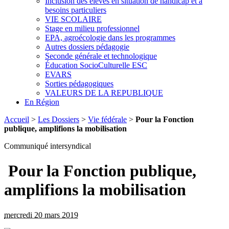
Inclusion des élèves en situation de handicap et à
besoins particuliers
VIE SCOLAIRE
Stage en milieu professionnel
EPA, agroécologie dans les programmes
Autres dossiers pédagogie
Seconde générale et technologique
Éducation SocioCulturelle ESC
EVARS
Sorties pédagogiques
VALEURS DE LA REPUBLIQUE
En Région
Accueil
>
Les Dossiers
>
Vie fédérale
>
Pour la Fonction
publique, amplifions la mobilisation
Communiqué intersyndical
Pour la Fonction publique,
amplifions la mobilisation
mercredi 20 mars 2019