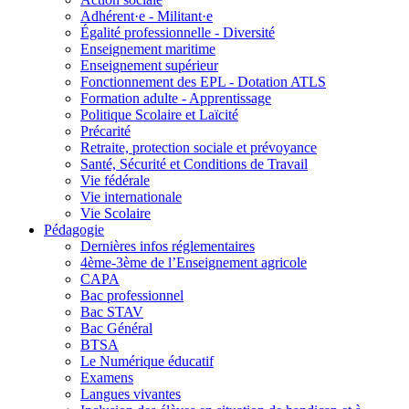
Adhérent·e - Militant·e
Égalité professionnelle - Diversité
Enseignement maritime
Enseignement supérieur
Fonctionnement des EPL - Dotation ATLS
Formation adulte - Apprentissage
Politique Scolaire et Laïcité
Précarité
Retraite, protection sociale et prévoyance
Santé, Sécurité et Conditions de Travail
Vie fédérale
Vie internationale
Vie Scolaire
Pédagogie
Dernières infos réglementaires
4ème-3ème de l’Enseignement agricole
CAPA
Bac professionnel
Bac STAV
Bac Général
BTSA
Le Numérique éducatif
Examens
Langues vivantes