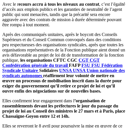
Avec le r
ecours accru à tous les niveaux au contrat
, c’est l’égalité
d’accès aux emplois publics et les garanties de neutralité de l’agent
public qui sont menacées, tandis que la précarité sera encore
aggravée avec des contrats de mission à durée déterminée pouvant
être rompu à tout moment.
Après des communiqués unitaires, après le boycott des Conseils
Supérieurs et du Conseil Commun convoqués dans des conditions
peu respectueuses des organisations syndicales, après que toutes les
organisations représentatives de la Fonction publique aient donné un
avis défavorable au projet de loi dit de transformation de la fonction
publique,
les organisations CFTC CGC
CGT
CGT
Confédération générale du travail
FAFP
FSU
FSU
Fédération
Syndicale Unitaire
Solidaires
UNSA
UNSA
Union nationale des
syndicats autonomes
réaffirment leur volonté de mettre en
œuvre un processus de mobilisation inscrit dans la durée pour
exiger du gouvernement qu’il retire ce projet de loi et qu’il
ouvre enfin des négociations sur de nouvelles bases.
Elles confirment leur engagement dans l
’
organisation de
rassemblements devant les préfectures le jour du passage du
projet de loi au Conseil des ministres le 27 mars et à Paris, place
Chassaigne-Goyon entre 12 et 14h.
Elles se reverront le 8 avril pour poursuivre la mise en œuvre de ce