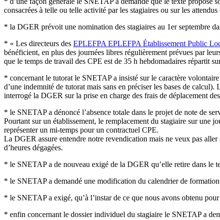
* d’une façon générale le SNETAP a demandé que le texte proposé soi
consacrées à telle ou telle activité par les stagiaires ou sur les attendu
* la DGER prévoit une nomination des stagiaires au 1er septembre da
* « Les directeurs des
EPLEFPA
EPLEFPA
Établissement Public Lo
bénéficient, en plus des journées libres régulièrement prévues par le
que le temps de travail des CPE est de 35 h hebdomadaires répartit su
* concernant le tutorat le SNETAP a insisté sur le caractère volontair
d’une indemnité de tutorat mais sans en préciser les bases de calcul).
interrogé la DGER sur la prise en charge des frais de déplacement des 
* le SNETAP a dénoncé l’absence totale dans le projet de note de serv
Pourtant sur un établissement, le remplacement du stagiaire sur une j
représenter un mi-temps pour un contractuel CPE.
La DGER assure entendre notre revendication mais ne veux pas aller a
d’heures dégagées.
* le SNETAP a de nouveau exigé de la DGER qu’elle retire dans le te
* le SNETAP a demandé une modification du calendrier de formation i
* le SNETAP a exigé, qu’à l’instar de ce que nous avons obtenu pour le
* enfin concernant le dossier individuel du stagiaire le SNETAP a de