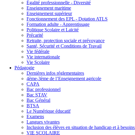
Égalité professionnelle - Diversité
Enseignement maritime
Enseignement supérieur
Fonctionnement des EPL - Dotation ATLS
Formation adulte - Apprentissage
Politique Scolaire et Laïcité
Précarité
Retraite, protection sociale et prévoyance
Santé, Sécurité et Conditions de Travail
Vie fédérale
Vie internationale
Vie Scolaire
Pédagogie
Dernières infos réglementaires
4ème-3ème de l’Enseignement agricole
CAPA
Bac professionnel
Bac STAV
Bac Général
BTSA
Le Numérique éducatif
Examens
Langues vivantes
Inclusion des élèves en situation de handicap et à besoins 
VIE SCOLAIRE