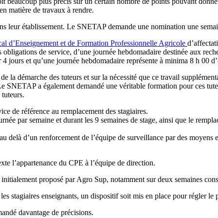
t beaucoup plus précis sur un certain nombre de points pouvant donner
s en matière de travaux à rendre.
ns leur établissement. Le SNETAP demande une nomination une semaine a
cal d’Enseignement et de Formation Professionnelle Agricole
d’affectat
urs obligations de service, d’une journée hebdomadaire destinée aux rec
r 4 jours et qu’une journée hebdomadaire représente à minima 8 h 00 d’
e de la démarche des tuteurs et sur la nécessité que ce travail supplémen
 Le SNETAP a également demandé une véritable formation pour ces tuteurs 
tuteurs.
ice de référence au remplacement des stagiaires.
ournée par semaine et durant les 9 semaines de stage, ainsi que le remp
u delà d’un renforcement de l’équipe de surveillance par des moyens e
xte l’appartenance du CPE à l’équipe de direction.
nitialement proposé par Agro Sup, notamment sur deux semaines conséc
s stagiaires enseignants, un dispositif soit mis en place pour régler le
mandé davantage de précisions.