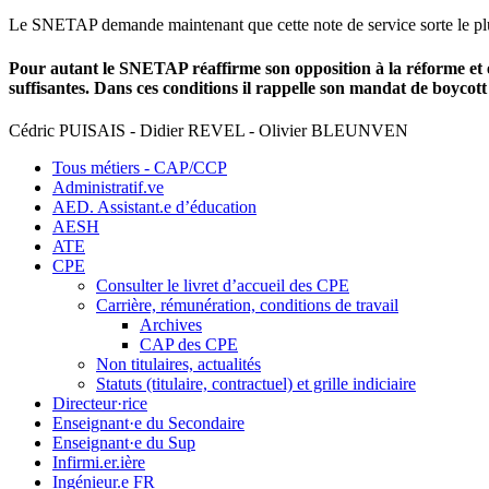
Le SNETAP demande maintenant que cette note de service sorte le plu
Pour autant le SNETAP réaffirme son opposition à la réforme et 
suffisantes. Dans ces conditions il rappelle son mandat de boycott 
Cédric PUISAIS - Didier REVEL - Olivier BLEUNVEN
Tous métiers - CAP/CCP
Administratif.ve
AED. Assistant.e d’éducation
AESH
ATE
CPE
Consulter le livret d’accueil des CPE
Carrière, rémunération, conditions de travail
Archives
CAP des CPE
Non titulaires, actualités
Statuts (titulaire, contractuel) et grille indiciaire
Directeur·rice
Enseignant·e du Secondaire
Enseignant·e du Sup
Infirmi.er.ière
Ingénieur.e FR