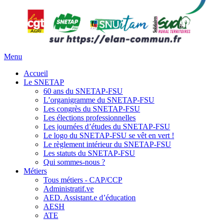
Menu
Accueil
Le SNETAP
60 ans du SNETAP-FSU
L’organigramme du SNETAP-FSU
Les congrès du SNETAP-FSU
Les élections professionnelles
Les journées d’études du SNETAP-FSU
Le logo du SNETAP-FSU se vêt en vert !
Le règlement intérieur du SNETAP-FSU
Les statuts du SNETAP-FSU
Qui sommes-nous ?
Métiers
Tous métiers - CAP/CCP
Administratif.ve
AED. Assistant.e d’éducation
AESH
ATE