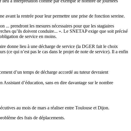
 lieu à interprétation comme par exemple le nombre de journées
vant la rentrée pour leur permettre une prise de fonction sereine.
ion ... prendront les mesures nécessaires pour que les stagiaires
herches qu’ils doivent conduire... ». Le SNETAP exige que soit précisé
obligation de service en moins.
taire donne lieu à une décharge de service (la DGER fait le choix
(ce qui n’est pas le cas dans le projet de note de service). Il a enfin
lacement d’un temps de décharge accordé au tuteur devraient
n Assistant d’éducation, sans en dire davantage sur le nombre
utives au mois de mars a réaliser entre Toulouse et Dijon.
 problème des frais de déplacements.