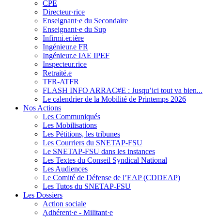
CPE
Directeur·rice
Enseignant·e du Secondaire
Enseignant·e du Sup
Infirmi.er.ière
Ingénieur.e FR
Ingénieur.e IAE IPEF
Inspecteur.rice
Retraité.e
TFR-ATFR
FLASH INFO ARRAC#E : Jusqu’ici tout va bien...
Le calendrier de la Mobilité de Printemps 2026
Nos Actions
Les Communiqués
Les Mobilisations
Les Pétitions, les tribunes
Les Courriers du SNETAP-FSU
Le SNETAP-FSU dans les instances
Les Textes du Conseil Syndical National
Les Audiences
Le Comité de Défense de l’EAP (CDDEAP)
Les Tutos du SNETAP-FSU
Les Dossiers
Action sociale
Adhérent·e - Militant·e