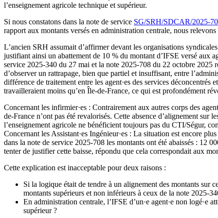
l’enseignement agricole technique et supérieur.
Si nous constatons dans la note de service
SG/SRH/SDCAR/2025-708 
rapport aux montants versés en administration centrale, nous relevons 
L’ancien SRH assumait d’affirmer devant les organisations syndicales u
justifiant ainsi un abattement de 10 % du montant d’IFSE versé aux age
service 2025-340 du 27 mai et la note 2025-708 du 22 octobre 2025 ré
d’observer un rattrapage, bien que partiel et insuffisant, entre l’admin
différence de traitement entre les agent·es des services déconcentrés e
travailleraient moins qu’en Île-de-France, ce qui est profondément révo
Concernant les infirmier·es : Contrairement aux autres corps des agent
de-France n’ont pas été revalorisés. Cette absence d’alignement sur les 
l’enseignement agricole ne bénéficient toujours pas du CTI/Ségur, co
Concernant les Assistant·es Ingénieur·es : La situation est encore p
dans la note de service 2025-708 les montants ont été abaissés : 12 00
tenter de justifier cette baisse, répondu que cela correspondait aux mo
Cette explication est inacceptable pour deux raisons :
Si la logique était de tendre à un alignement des montants sur ce
montants supérieurs et non inférieurs à ceux de la note 2025-34
En administration centrale, l’IFSE d’un·e agent·e non logé·e a
supérieur ?