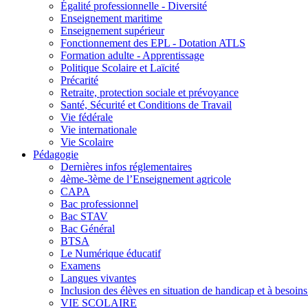
Égalité professionnelle - Diversité
Enseignement maritime
Enseignement supérieur
Fonctionnement des EPL - Dotation ATLS
Formation adulte - Apprentissage
Politique Scolaire et Laïcité
Précarité
Retraite, protection sociale et prévoyance
Santé, Sécurité et Conditions de Travail
Vie fédérale
Vie internationale
Vie Scolaire
Pédagogie
Dernières infos réglementaires
4ème-3ème de l’Enseignement agricole
CAPA
Bac professionnel
Bac STAV
Bac Général
BTSA
Le Numérique éducatif
Examens
Langues vivantes
Inclusion des élèves en situation de handicap et à besoins 
VIE SCOLAIRE