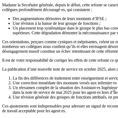
Madame la Secrétaire générale, depuis le début, cette refonte se carac
collègues profondément découragé·es, qui constatent :
Des augmentations dérisoires de leurs montants d’IFSE ;
Une révision à la baisse de leur groupe de fonctions ;
Un placement trop systématique dans le groupe le plus bas cor
supérieurs. Cette dégradation démontre la méconnaissance par 
Ces orientations, perçues comme cyniques et méprisantes, créent un r
nombreux·ses collègues nous confient qu’ils et elles envisagent désorm
désengagement massif constitue un échec retentissant de cette réforme 
Il est de votre responsabilité de corriger les effets de cette refonte ce
La publication d’une nouvelle note de service en octobre 2025, alors
La fin des différences de traitement entre enseignement et serv
Une correction immédiate des montants versés aux infirmier·es d’
Un réexamen complet de la situation des Assistant·es Ingénieur·e
dans la note de service de mai 2025 pour les agent·es hors d’Île
Une révision générale des groupes de fonctions attribués, en pre
Ces ajustements sont indispensables pour adresser un signal de reconnai
de travail acceptable pour les agent·es.