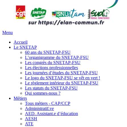
Menu
Accueil
Le SNETAP
60 ans du SNETAP-FSU
L’organigramme du SNETAP-FSU
Les congrès du SNETAP-FSU
Les élections professionnelles
Les journées d’études du SNETAP-FSU
Le logo du SNETAP-FSU se vêt en vert !
Le règlement intérieur du SNETAP-FSU
Les statuts du SNETAP-FSU
Qui sommes-nous ?
Métiers
Tous métiers - CAP/CCP
Administratif.ve
AED. Assistant.e d’éducation
AESH
ATE