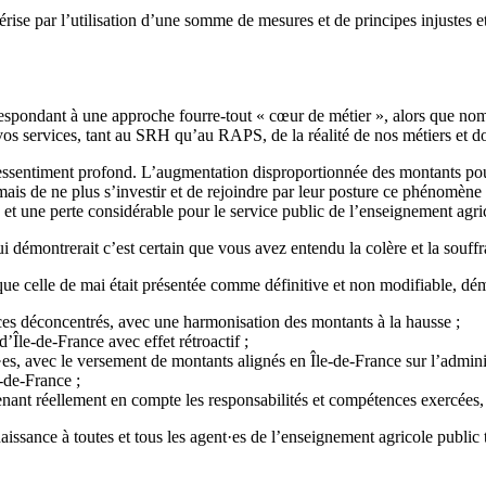
térise par l’utilisation d’une somme de mesures et de principes injuste
respondant à une approche fourre-tout « cœur de métier », alors que n
vos services, tant au SRH qu’au RAPS, de la réalité de nos métiers et
essentiment profond. L’augmentation disproportionnée des montants pour
ais de ne plus s’investir et de rejoindre par leur posture ce phénomène 
et une perte considérable pour le service public de l’enseignement agri
 qui démontrerait c’est certain que vous avez entendu la colère et la souff
 que celle de mai était présentée comme définitive et non modifiable, d
ices déconcentrés, avec une harmonisation des montants à la hausse ;
Île-de-France avec effet rétroactif ;
s, avec le versement de montants alignés en Île-de-France sur l’adminis
-de-France ;
nant réellement en compte les responsabilités et compétences exercées, e
ssance à toutes et tous les agent·es de l’enseignement agricole public t