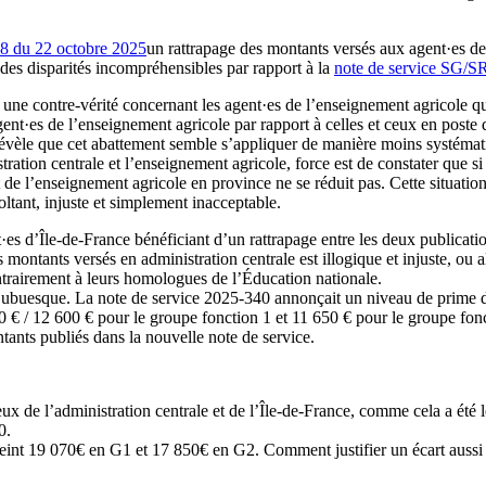
du 22 octobre 2025
un rattrapage des montants versés aux agent·es de
des disparités incompréhensibles par rapport à la
note de service SG/
ne contre-vérité concernant les agent·es de l’enseignement agricole qui 
nt·es de l’enseignement agricole par rapport à celles et ceux en poste 
vèle que cet abattement semble s’appliquer de manière moins systémati
istration centrale et l’enseignement agricole, force est de constater que 
t de l’enseignement agricole en province ne se réduit pas. Cette situatio
ltant, injuste et simplement inacceptable.
·es d’Île-de-France bénéficiant d’un rattrapage entre les deux publicatio
montants versés en administration centrale est illogique et injuste, ou al
ntrairement à leurs homologues de l’Éducation nationale.
lus ubuesque. La note de service 2025-340 annonçait un niveau de prime
0 € / 12 600 € pour le groupe fonction 1 et 11 650 € pour le groupe fonc
ntants publiés dans la nouvelle note de service.
ux de l’administration centrale et de l’Île-de-France, comme cela a été l
0.
tteint 19 070€ en G1 et 17 850€ en G2. Comment justifier un écart aussi