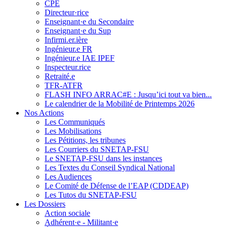
CPE
Directeur·rice
Enseignant·e du Secondaire
Enseignant·e du Sup
Infirmi.er.ière
Ingénieur.e FR
Ingénieur.e IAE IPEF
Inspecteur.rice
Retraité.e
TFR-ATFR
FLASH INFO ARRAC#E : Jusqu’ici tout va bien...
Le calendrier de la Mobilité de Printemps 2026
Nos Actions
Les Communiqués
Les Mobilisations
Les Pétitions, les tribunes
Les Courriers du SNETAP-FSU
Le SNETAP-FSU dans les instances
Les Textes du Conseil Syndical National
Les Audiences
Le Comité de Défense de l’EAP (CDDEAP)
Les Tutos du SNETAP-FSU
Les Dossiers
Action sociale
Adhérent·e - Militant·e