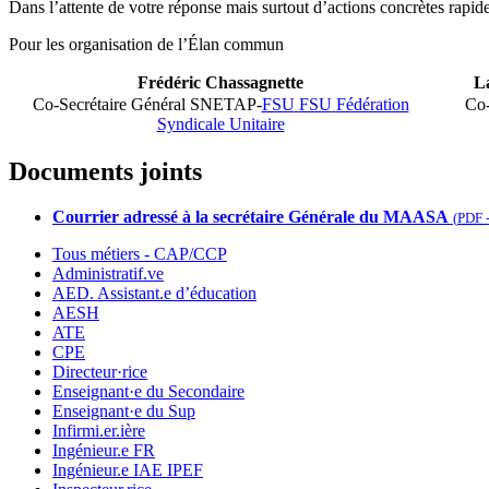
Dans l’attente de votre réponse mais surtout d’actions concrètes rapid
Pour les organisation de l’Élan commun
Frédéric Chassagnette
L
Co-Secrétaire Général SNETAP-
FSU
FSU
Fédération
Co-
Syndicale Unitaire
Documents joints
Courrier adressé à la secrétaire Générale du MAASA
(
PDF
Tous métiers - CAP/CCP
Administratif.ve
AED. Assistant.e d’éducation
AESH
ATE
CPE
Directeur·rice
Enseignant·e du Secondaire
Enseignant·e du Sup
Infirmi.er.ière
Ingénieur.e FR
Ingénieur.e IAE IPEF