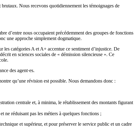
s et brutaux. Nous recevons quotidiennement les témoignages de
ombre d’entre nous occupaient précédemment des groupes de fonctions
 donc une approche simplement dogmatique.
 les catégories A et A+ accentue ce sentiment d’injustice. De
décrit en sciences sociales de « démission silencieuse ». Ce
cole.
rance des agent·es.
émontre qu’une révision est possible. Nous demandons donc :
tration centrale et, à minima, le rétablissement des montants figurant
t ne réduisant pas les métiers à quelques fonctions ;
echnique et supérieur, et pour préserver le service public et un cadre