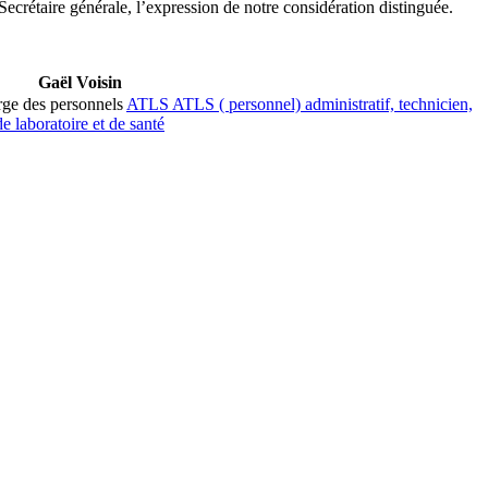
ecrétaire générale, l’expression de notre considération distinguée.
Gaël Voisin
ge des personnels
ATLS
ATLS
( personnel) administratif, technicien,
de laboratoire et de santé