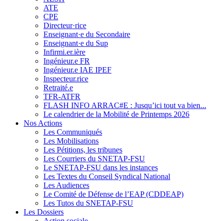
ATE
CPE
Directeur·rice
Enseignant·e du Secondaire
Enseignant·e du Sup
Infirmi.er.ière
Ingénieur.e FR
Ingénieur.e IAE IPEF
Inspecteur.rice
Retraité.e
TFR-ATFR
FLASH INFO ARRAC#E : Jusqu’ici tout va bien...
Le calendrier de la Mobilité de Printemps 2026
Nos Actions
Les Communiqués
Les Mobilisations
Les Pétitions, les tribunes
Les Courriers du SNETAP-FSU
Le SNETAP-FSU dans les instances
Les Textes du Conseil Syndical National
Les Audiences
Le Comité de Défense de l’EAP (CDDEAP)
Les Tutos du SNETAP-FSU
Les Dossiers
Action sociale