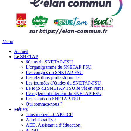
Menu
Accueil
Le SNETAP
60 ans du SNETAP-FSU
L’organigramme du SNETAP-FSU
Les congrès du SNETAP-FSU
Les élections professionnelles
Les journées d’études du SNETAP-FSU
Le logo du SNETAP-FSU se vêt en vert !
Le règlement intérieur du SNETAP-FSU
Les statuts du SNETAP-FSU
Qui sommes-nous ?
Métiers
Tous métiers - CAP/CCP
Administratif.ve
AED. Assistant.e d’éducation
AESH