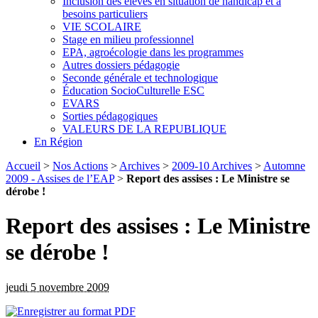
Inclusion des élèves en situation de handicap et à
besoins particuliers
VIE SCOLAIRE
Stage en milieu professionnel
EPA, agroécologie dans les programmes
Autres dossiers pédagogie
Seconde générale et technologique
Éducation SocioCulturelle ESC
EVARS
Sorties pédagogiques
VALEURS DE LA REPUBLIQUE
En Région
Accueil
>
Nos Actions
>
Archives
>
2009-10 Archives
>
Automne
2009 - Assises de l’EAP
>
Report des assises : Le Ministre se
dérobe !
Report des assises : Le Ministre
se dérobe !
jeudi 5 novembre 2009