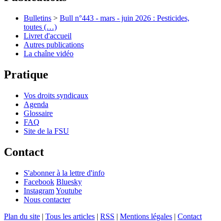
Bulletins
>
Bull n°443 - mars - juin 2026 : Pesticides,
toutes (…)
Livret d'accueil
Autres publications
La chaîne vidéo
Pratique
Vos droits syndicaux
Agenda
Glossaire
FAQ
Site de la FSU
Contact
S'abonner à la lettre d'info
Facebook
Bluesky
Instagram
Youtube
Nous contacter
Plan du site
|
Tous les articles
|
RSS
|
Mentions légales
|
Contact