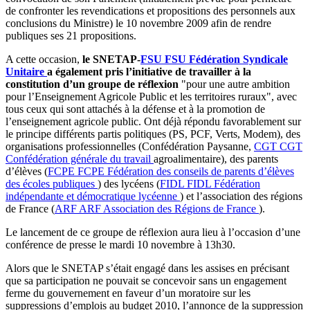
de confronter les revendications et propositions des personnels aux
conclusions du Ministre) le 10 novembre 2009 afin de rendre
publiques ses 21 propositions.
A cette occasion,
le SNETAP-
FSU
FSU
Fédération Syndicale
Unitaire
a également pris l’initiative de travailler à la
constitution d’un groupe de réflexion
"pour une autre ambition
pour l’Enseignement Agricole Public et les territoires ruraux", avec
tous ceux qui sont attachés à la défense et à la promotion de
l’enseignement agricole public. Ont déjà répondu favorablement sur
le principe différents partis politiques (PS, PCF, Verts, Modem), des
organisations professionnelles (Confédération Paysanne,
CGT
CGT
Confédération générale du travail
agroalimentaire), des parents
d’élèves (
FCPE
FCPE
Fédération des conseils de parents d’élèves
des écoles publiques
) des lycéens (
FIDL
FIDL
Fédération
indépendante et démocratique lycéenne
) et l’association des régions
de France (
ARF
ARF
Association des Régions de France
).
Le lancement de ce groupe de réflexion aura lieu à l’occasion d’une
conférence de presse le mardi 10 novembre à 13h30.
Alors que le SNETAP s’était engagé dans les assises en précisant
que sa participation ne pouvait se concevoir sans un engagement
ferme du gouvernement en faveur d’un moratoire sur les
suppressions d’emplois au budget 2010, l’annonce de la suppression