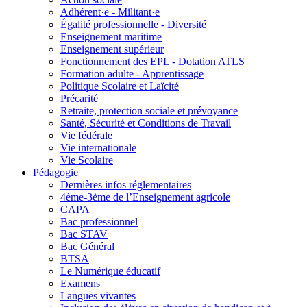
Adhérent·e - Militant·e
Égalité professionnelle - Diversité
Enseignement maritime
Enseignement supérieur
Fonctionnement des EPL - Dotation ATLS
Formation adulte - Apprentissage
Politique Scolaire et Laïcité
Précarité
Retraite, protection sociale et prévoyance
Santé, Sécurité et Conditions de Travail
Vie fédérale
Vie internationale
Vie Scolaire
Pédagogie
Dernières infos réglementaires
4ème-3ème de l’Enseignement agricole
CAPA
Bac professionnel
Bac STAV
Bac Général
BTSA
Le Numérique éducatif
Examens
Langues vivantes