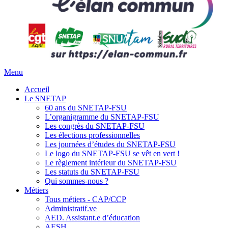
Menu
Accueil
Le SNETAP
60 ans du SNETAP-FSU
L’organigramme du SNETAP-FSU
Les congrès du SNETAP-FSU
Les élections professionnelles
Les journées d’études du SNETAP-FSU
Le logo du SNETAP-FSU se vêt en vert !
Le règlement intérieur du SNETAP-FSU
Les statuts du SNETAP-FSU
Qui sommes-nous ?
Métiers
Tous métiers - CAP/CCP
Administratif.ve
AED. Assistant.e d’éducation
AESH