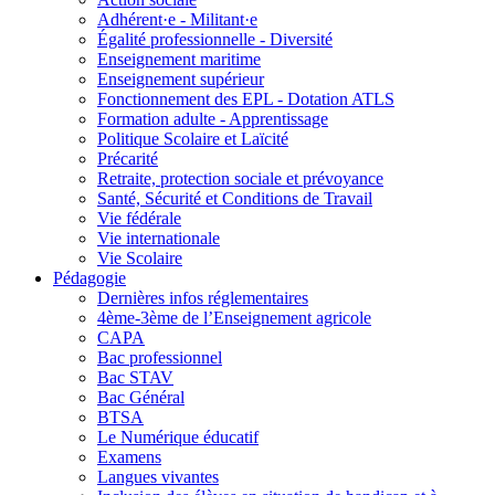
Adhérent·e - Militant·e
Égalité professionnelle - Diversité
Enseignement maritime
Enseignement supérieur
Fonctionnement des EPL - Dotation ATLS
Formation adulte - Apprentissage
Politique Scolaire et Laïcité
Précarité
Retraite, protection sociale et prévoyance
Santé, Sécurité et Conditions de Travail
Vie fédérale
Vie internationale
Vie Scolaire
Pédagogie
Dernières infos réglementaires
4ème-3ème de l’Enseignement agricole
CAPA
Bac professionnel
Bac STAV
Bac Général
BTSA
Le Numérique éducatif
Examens
Langues vivantes