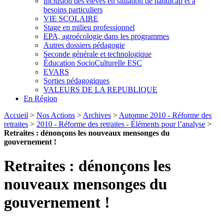
Inclusion des élèves en situation de handicap et à
besoins particuliers
VIE SCOLAIRE
Stage en milieu professionnel
EPA, agroécologie dans les programmes
Autres dossiers pédagogie
Seconde générale et technologique
Éducation SocioCulturelle ESC
EVARS
Sorties pédagogiques
VALEURS DE LA REPUBLIQUE
En Région
Accueil
>
Nos Actions
>
Archives
>
Automne 2010 - Réforme des
retraites
>
2010 - Réforme des retraites - Éléments pour l’analyse
>
Retraites : dénonçons les nouveaux mensonges du
gouvernement !
Retraites : dénonçons les
nouveaux mensonges du
gouvernement !