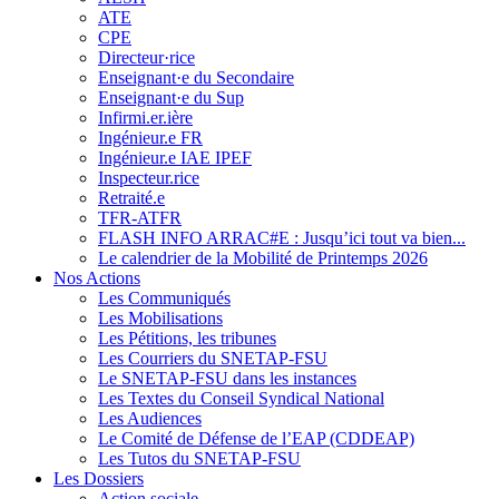
ATE
CPE
Directeur·rice
Enseignant·e du Secondaire
Enseignant·e du Sup
Infirmi.er.ière
Ingénieur.e FR
Ingénieur.e IAE IPEF
Inspecteur.rice
Retraité.e
TFR-ATFR
FLASH INFO ARRAC#E : Jusqu’ici tout va bien...
Le calendrier de la Mobilité de Printemps 2026
Nos Actions
Les Communiqués
Les Mobilisations
Les Pétitions, les tribunes
Les Courriers du SNETAP-FSU
Le SNETAP-FSU dans les instances
Les Textes du Conseil Syndical National
Les Audiences
Le Comité de Défense de l’EAP (CDDEAP)
Les Tutos du SNETAP-FSU
Les Dossiers
Action sociale