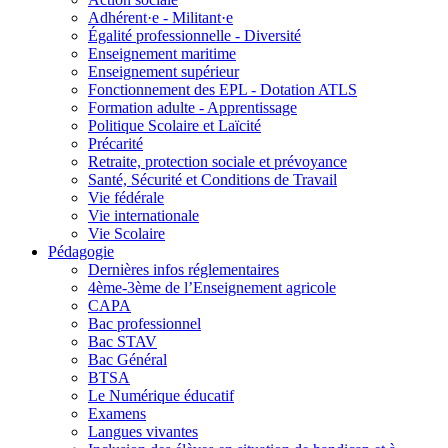
Adhérent·e - Militant·e
Égalité professionnelle - Diversité
Enseignement maritime
Enseignement supérieur
Fonctionnement des EPL - Dotation ATLS
Formation adulte - Apprentissage
Politique Scolaire et Laïcité
Précarité
Retraite, protection sociale et prévoyance
Santé, Sécurité et Conditions de Travail
Vie fédérale
Vie internationale
Vie Scolaire
Pédagogie
Dernières infos réglementaires
4ème-3ème de l’Enseignement agricole
CAPA
Bac professionnel
Bac STAV
Bac Général
BTSA
Le Numérique éducatif
Examens
Langues vivantes