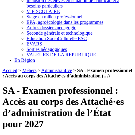
Inclusion des élèves en situation de handicap et à
besoins particuliers
VIE SCOLAIRE
Stage en milieu professionnel
EPA, agroécologie dans les programmes
Autres dossiers pédagogie
Seconde générale et technologique
Éducation SocioCulturelle ESC
EVARS
Sorties pédagogiques
VALEURS DE LA REPUBLIQUE
En Région
Accueil
>
Métiers
>
Administratif.ve
>
SA - Examen professionnel
: Accès au corps des Attaché·es d’administration (…)
SA - Examen professionnel :
Accès au corps des Attaché·es
d’administration de l’État
pour 2027