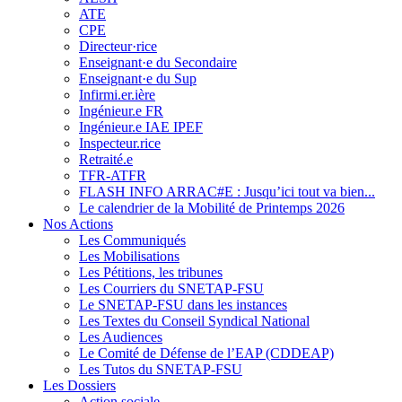
ATE
CPE
Directeur·rice
Enseignant·e du Secondaire
Enseignant·e du Sup
Infirmi.er.ière
Ingénieur.e FR
Ingénieur.e IAE IPEF
Inspecteur.rice
Retraité.e
TFR-ATFR
FLASH INFO ARRAC#E : Jusqu’ici tout va bien...
Le calendrier de la Mobilité de Printemps 2026
Nos Actions
Les Communiqués
Les Mobilisations
Les Pétitions, les tribunes
Les Courriers du SNETAP-FSU
Le SNETAP-FSU dans les instances
Les Textes du Conseil Syndical National
Les Audiences
Le Comité de Défense de l’EAP (CDDEAP)
Les Tutos du SNETAP-FSU
Les Dossiers
Action sociale