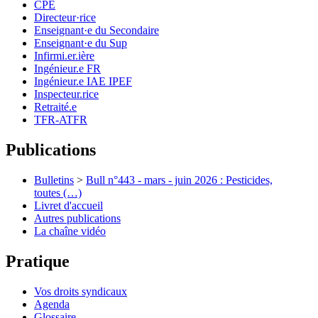
CPE
Directeur·rice
Enseignant·e du Secondaire
Enseignant·e du Sup
Infirmi.er.ière
Ingénieur.e FR
Ingénieur.e IAE IPEF
Inspecteur.rice
Retraité.e
TFR-ATFR
Publications
Bulletins
>
Bull n°443 - mars - juin 2026 : Pesticides,
toutes (…)
Livret d'accueil
Autres publications
La chaîne vidéo
Pratique
Vos droits syndicaux
Agenda
Glossaire