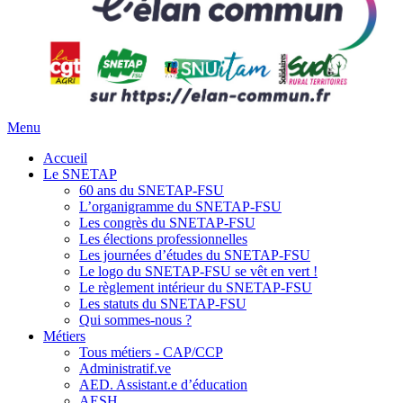
Menu
Accueil
Le SNETAP
60 ans du SNETAP-FSU
L’organigramme du SNETAP-FSU
Les congrès du SNETAP-FSU
Les élections professionnelles
Les journées d’études du SNETAP-FSU
Le logo du SNETAP-FSU se vêt en vert !
Le règlement intérieur du SNETAP-FSU
Les statuts du SNETAP-FSU
Qui sommes-nous ?
Métiers
Tous métiers - CAP/CCP
Administratif.ve
AED. Assistant.e d’éducation
AESH