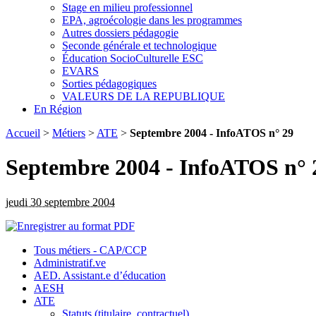
Stage en milieu professionnel
EPA, agroécologie dans les programmes
Autres dossiers pédagogie
Seconde générale et technologique
Éducation SocioCulturelle ESC
EVARS
Sorties pédagogiques
VALEURS DE LA REPUBLIQUE
En Région
Accueil
>
Métiers
>
ATE
>
Septembre 2004 - InfoATOS n° 29
Septembre 2004 - InfoATOS n° 
jeudi 30 septembre 2004
Tous métiers - CAP/CCP
Administratif.ve
AED. Assistant.e d’éducation
AESH
ATE
Statuts (titulaire, contractuel)