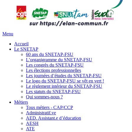
Menu
Accueil
Le SNETAP
60 ans du SNETAP-FSU
L’organigramme du SNETAP-FSU
Les congrès du SNETAP-FSU
Les élections professionnelles
Les journées d’études du SNETAP-FSU
Le logo du SNETAP-FSU se vêt en vert !
Le règlement intérieur du SNETAP-FSU
Les statuts du SNETAP-FSU
Qui sommes-nous ?
Métiers
Tous métiers - CAP/CCP
Administratif.ve
AED. Assistant.e d’éducation
AESH
ATE