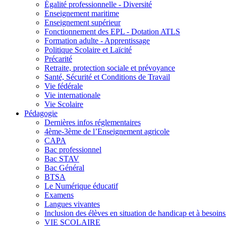
Égalité professionnelle - Diversité
Enseignement maritime
Enseignement supérieur
Fonctionnement des EPL - Dotation ATLS
Formation adulte - Apprentissage
Politique Scolaire et Laïcité
Précarité
Retraite, protection sociale et prévoyance
Santé, Sécurité et Conditions de Travail
Vie fédérale
Vie internationale
Vie Scolaire
Pédagogie
Dernières infos réglementaires
4ème-3ème de l’Enseignement agricole
CAPA
Bac professionnel
Bac STAV
Bac Général
BTSA
Le Numérique éducatif
Examens
Langues vivantes
Inclusion des élèves en situation de handicap et à besoins 
VIE SCOLAIRE