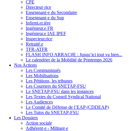
CPE
Directeur·rice
Enseignant·e du Secondaire
Enseignant·e du Sup
Infirmi.er.ière
Ingénieur.e FR
Ingénieur.e IAE IPEF
Inspecteur.rice
Retraité.e
TFR-ATFR
FLASH INFO ARRAC#E : Jusqu’ici tout va bien...
Le calendrier de la Mobilité de Printemps 2026
Nos Actions
Les Communiqués
Les Mobilisations
Les Pétitions, les tribunes
Les Courriers du SNETAP-FSU
Le SNETAP-FSU dans les instances
Les Textes du Conseil Syndical National
Les Audiences
Le Comité de Défense de l’EAP (CDDEAP)
Les Tutos du SNETAP-FSU
Les Dossiers
Action sociale
Adhérent·e - Militant·e