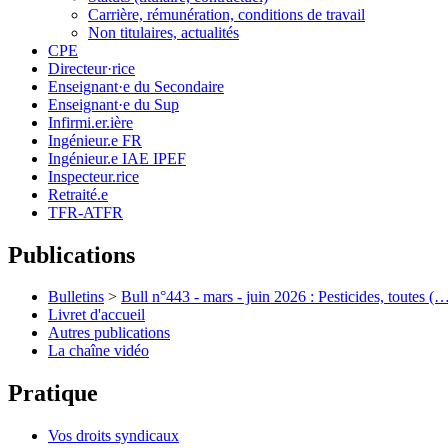
Carrière, rémunération, conditions de travail
Non titulaires, actualités
CPE
Directeur·rice
Enseignant·e du Secondaire
Enseignant·e du Sup
Infirmi.er.ière
Ingénieur.e FR
Ingénieur.e IAE IPEF
Inspecteur.rice
Retraité.e
TFR-ATFR
Publications
Bulletins
>
Bull n°443 - mars - juin 2026 : Pesticides, toutes (
Livret d'accueil
Autres publications
La chaîne vidéo
Pratique
Vos droits syndicaux