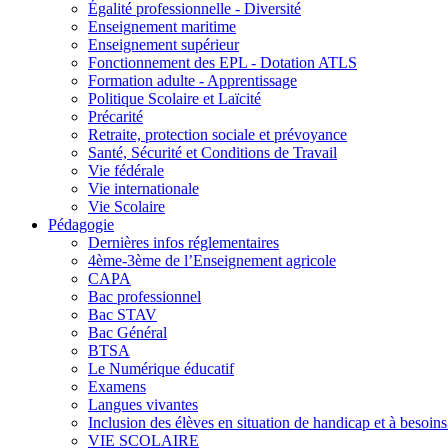
Égalité professionnelle - Diversité
Enseignement maritime
Enseignement supérieur
Fonctionnement des EPL - Dotation ATLS
Formation adulte - Apprentissage
Politique Scolaire et Laïcité
Précarité
Retraite, protection sociale et prévoyance
Santé, Sécurité et Conditions de Travail
Vie fédérale
Vie internationale
Vie Scolaire
Pédagogie
Dernières infos réglementaires
4ème-3ème de l’Enseignement agricole
CAPA
Bac professionnel
Bac STAV
Bac Général
BTSA
Le Numérique éducatif
Examens
Langues vivantes
Inclusion des élèves en situation de handicap et à besoins 
VIE SCOLAIRE