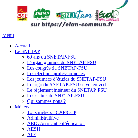
Menu
Accueil
Le SNETAP
60 ans du SNETAP-FSU
L’organigramme du SNETAP-FSU
Les congrès du SNETAP-FSU
Les élections professionnelles
Les journées d’études du SNETAP-FSU
Le logo du SNETAP-FSU se vêt en vert !
Le règlement intérieur du SNETAP-FSU
Les statuts du SNETAP-FSU
Qui sommes-nous ?
Métiers
Tous métiers - CAP/CCP
Administratif.ve
AED. Assistant.e d’éducation
AESH
ATE