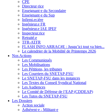
CPE
Directeur·rice
Enseignant·e du Secondaire
Enseignant·e du Sup
Infirmi.er.ière
Ingénieur.e FR
Ingénieur.e IAE IPEF
Inspecteur.rice
Retraité.e
TFR-ATFR
FLASH INFO ARRAC#E : Jusqu’ici tout va bien...
Le calendrier de la Mobilité de Printemps 2026
Nos Actions
Les Communiqués
Les Mobilisations
Les Pétitions, les tribunes
Les Courriers du SNETAP-FSU
Le SNETAP-FSU dans les instances
Les Textes du Conseil Syndical National
Les Audiences
Le Comité de Défense de l’EAP (CDDEAP)
Les Tutos du SNETAP-FSU
Les Dossiers
Action sociale
Adhérent·e - Militant·e