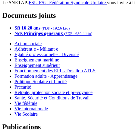
Le SNETAP-
FSU
FSU
Fédération Syndicale Unitaire
vous invite à l
Documents joints
Sft 16 20 ans
(
PDF
-
192.6 kio
)
Nds Principes généraux
(
PDF
-
639.4 kio
)
Action sociale
Adhérent·e - Militant·e
Égalité professionnelle - Diversité
Enseignement maritime
Enseignement supérieur
Fonctionnement des EPL - Dotation ATLS
Formation adulte - Apprentissage
Politique Scolaire et Laïcité
Précarité
Retraite, protection sociale et prévoyance
Santé, Sécurité et Conditions de Travail
Vie fédérale
Vie internationale
Vie Scolaire
Publications