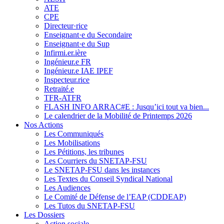
ATE
CPE
Directeur·rice
Enseignant·e du Secondaire
Enseignant·e du Sup
Infirmi.er.ière
Ingénieur.e FR
Ingénieur.e IAE IPEF
Inspecteur.rice
Retraité.e
TFR-ATFR
FLASH INFO ARRAC#E : Jusqu’ici tout va bien...
Le calendrier de la Mobilité de Printemps 2026
Nos Actions
Les Communiqués
Les Mobilisations
Les Pétitions, les tribunes
Les Courriers du SNETAP-FSU
Le SNETAP-FSU dans les instances
Les Textes du Conseil Syndical National
Les Audiences
Le Comité de Défense de l’EAP (CDDEAP)
Les Tutos du SNETAP-FSU
Les Dossiers
Action sociale