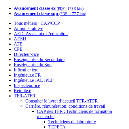
Avancement classe ex
(
PDF
-
178.9 kio
)
Avancement classe sup
(
PDF
-
177.7 kio
)
Tous métiers - CAP/CCP
Administratif.ve
AED. Assistant.e d’éducation
AESH
ATE
CPE
Directeur·rice
Enseignant·e du Secondaire
Enseignant·e du Sup
Infirmi.er.ière
Ingénieur.e FR
Ingénieur.e IAE IPEF
Inspecteur.rice
Retraité.e
TFR-ATFR
Consulter le livret d’accueil TFR-ATFR
Carrière, rémunération, conditions de travail
CAP des TFR : Techniciens de formation
recherche
Techniciens de laboratoire
TEPETA