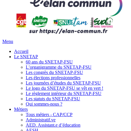
Menu
Accueil
Le SNETAP
60 ans du SNETAP-FSU
L’organigramme du SNETAP-FSU
Les congrès du SNETAP-FSU
Les élections professionnelles
Les journées d’études du SNETAP-FSU
Le logo du SNETAP-FSU se vêt en vert !
Le règlement intérieur du SNETAP-FSU
Les statuts du SNETAP-FSU
Qui sommes-nous ?
Métiers
Tous métiers - CAP/CCP
Administratif.ve
AED. Assistant.e d’éducation
AESH