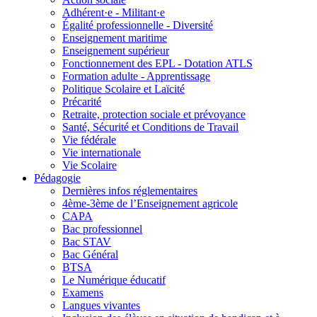
Adhérent·e - Militant·e
Égalité professionnelle - Diversité
Enseignement maritime
Enseignement supérieur
Fonctionnement des EPL - Dotation ATLS
Formation adulte - Apprentissage
Politique Scolaire et Laïcité
Précarité
Retraite, protection sociale et prévoyance
Santé, Sécurité et Conditions de Travail
Vie fédérale
Vie internationale
Vie Scolaire
Pédagogie
Dernières infos réglementaires
4ème-3ème de l’Enseignement agricole
CAPA
Bac professionnel
Bac STAV
Bac Général
BTSA
Le Numérique éducatif
Examens
Langues vivantes