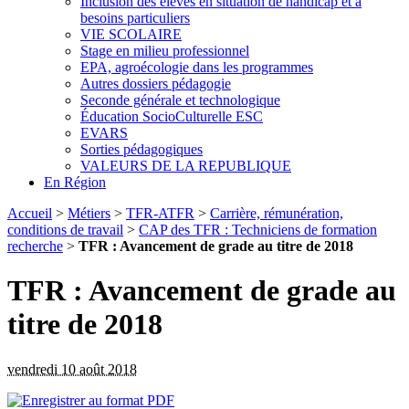
Inclusion des élèves en situation de handicap et à
besoins particuliers
VIE SCOLAIRE
Stage en milieu professionnel
EPA, agroécologie dans les programmes
Autres dossiers pédagogie
Seconde générale et technologique
Éducation SocioCulturelle ESC
EVARS
Sorties pédagogiques
VALEURS DE LA REPUBLIQUE
En Région
Accueil
>
Métiers
>
TFR-ATFR
>
Carrière, rémunération,
conditions de travail
>
CAP des TFR : Techniciens de formation
recherche
>
TFR : Avancement de grade au titre de 2018
TFR : Avancement de grade au
titre de 2018
vendredi 10 août 2018