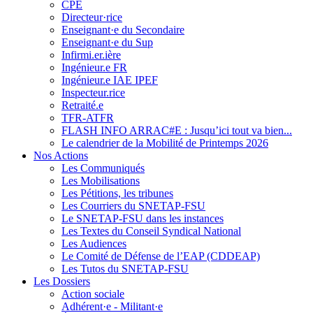
CPE
Directeur·rice
Enseignant·e du Secondaire
Enseignant·e du Sup
Infirmi.er.ière
Ingénieur.e FR
Ingénieur.e IAE IPEF
Inspecteur.rice
Retraité.e
TFR-ATFR
FLASH INFO ARRAC#E : Jusqu’ici tout va bien...
Le calendrier de la Mobilité de Printemps 2026
Nos Actions
Les Communiqués
Les Mobilisations
Les Pétitions, les tribunes
Les Courriers du SNETAP-FSU
Le SNETAP-FSU dans les instances
Les Textes du Conseil Syndical National
Les Audiences
Le Comité de Défense de l’EAP (CDDEAP)
Les Tutos du SNETAP-FSU
Les Dossiers
Action sociale
Adhérent·e - Militant·e