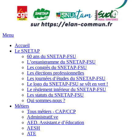
Menu
Accueil
Le SNETAP
60 ans du SNETAP-FSU
L’organigramme du SNETAP-FSU
Les congrès du SNETAP-FSU
Les élections professionnelles
Les journées d’études du SNETAP-FSU
Le logo du SNETAP-FSU se vêt en vert !
Le règlement intérieur du SNETAP-FSU
Les statuts du SNETAP-FSU
Qui sommes-nous ?
Métiers
Tous métiers - CAP/CCP
Administratif.ve
AED. Assistant.e d’éducation
AESH
ATE