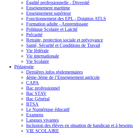
Égalité professionnelle - Diversité
Enseignement maritime
Enseignement supérieur
Fonctionnement des EPL - Dotation ATLS
Formation adulte - Apprentissage
Politique Scolaire et Laïcité
Précarité
Retraite, protection sociale et prévoyance
Santé, Sécurité et Conditions de Travail
Vie fédérale
Vie internationale
Vie Scolaire
Pédagogie
Dernières infos réglementaires
4ème-3ème de l’Enseignement agricole
CAPA
Bac professionnel
Bac STAV
Bac Général
BTSA
Le Numérique éducatif
Examens
Langues vivantes
Inclusion des élèves en situation de handicap et à besoins 
VIE SCOLAIRE