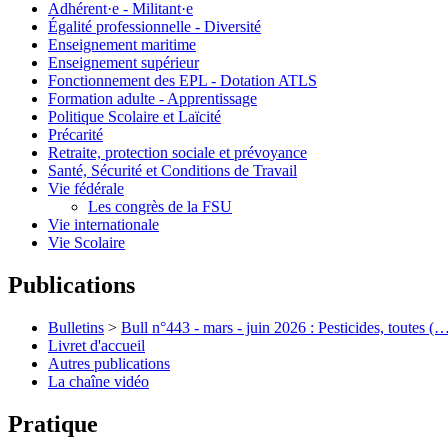
Adhérent·e - Militant·e
Égalité professionnelle - Diversité
Enseignement maritime
Enseignement supérieur
Fonctionnement des EPL - Dotation ATLS
Formation adulte - Apprentissage
Politique Scolaire et Laïcité
Précarité
Retraite, protection sociale et prévoyance
Santé, Sécurité et Conditions de Travail
Vie fédérale
Les congrès de la FSU
Vie internationale
Vie Scolaire
Publications
Bulletins
>
Bull n°443 - mars - juin 2026 : Pesticides, toutes (
Livret d'accueil
Autres publications
La chaîne vidéo
Pratique