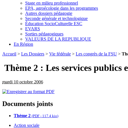
Stage en milieu professionnel
EPA, agroécologie dans les programmes
Autres dossiers pédagogie
Seconde générale et technologique
Éducation SocioCulturelle ESC
EVARS
Sorties pédagogiques
VALEURS DE LA REPUBLIQUE
En Région
Accueil
>
Les Dossiers
>
Vie fédérale
>
Les congrès de la FSU
>
Thè
Thème 2 : Les services publics e
mardi 10 octobre 2006
Documents joints
Thème 2
(
PDF
-
117.4 kio
)
Action sociale