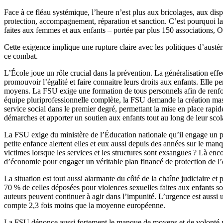
Face à ce fléau systémique, l’heure n’est plus aux bricolages, aux dis
protection, accompagnement, réparation et sanction. C’est pourquoi l
faites aux femmes et aux enfants – portée par plus 150 associations, 
Cette exigence implique une rupture claire avec les politiques d’austéri
ce combat.
L’École joue un rôle crucial dans la prévention. La généralisation effec
promouvoir l’égalité et faire connaitre leurs droits aux enfants. Elle p
moyens. La FSU exige une formation de tous personnels afin de renforce
équipe pluriprofessionnelle complète, la FSU demande la création mass
service social dans le premier degré, permettant la mise en place rapi
démarches et apporter un soutien aux enfants tout au long de leur scola
La FSU exige du ministère de l’Éducation nationale qu’il engage un pl
petite enfance alertent elles et eux aussi depuis des années sur le ma
victimes lorsque les services et les structures sont exsangues ? Là encor
d’économie pour engager un véritable plan financé de protection de l’
La situation est tout aussi alarmante du côté de la chaîne judiciaire e
70 % de celles déposées pour violences sexuelles faites aux enfants son
auteurs peuvent continuer à agir dans l’impunité. L’urgence est aussi 
compte 2,3 fois moins que la moyenne européenne.
La FSU dénonce aussi fortement le manque de moyens et de volonté p