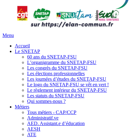
Menu
Accueil
Le SNETAP
60 ans du SNETAP-FSU
L’organigramme du SNETAP-FSU
Les congrès du SNETAP-FSU
Les élections professionnelles
Les journées d’études du SNETAP-FSU
Le logo du SNETAP-FSU se vêt en vert !
Le règlement intérieur du SNETAP-FSU
Les statuts du SNETAP-FSU
Qui sommes-nous ?
Métiers
Tous métiers - CAP/CCP
Administratif.ve
AED. Assistant.e d’éducation
AESH
ATE