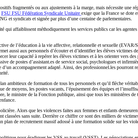
positifs fragmentés ou aux ajustements à la marge, mais nécessite une rép
a
FSU
FSU
Fédération Syndicale Unitaire
exige que la France se dote en
ONG et syndicats et signée par plus d’une centaine de parlementaires.
té qui affaiblissent méthodiquement les services publics car les agentes 
tive de l’éducation à la vie affective, relationnelle et sexuelle (EVAR/S)
ermet aussi aux personnels d’écouter et d’identifier les élèves victimes d
r leur capacité à repérer les élèves victimes et à les orienter vers de
ive de postes d’assistant.es de service social, psychologues et infirm
de d’un accompagnement adapté. Ainsi, des professionnel.les pourront rec
rité.
an ambitieux de formation de tous les personnels et qu’il flèche véritab
nque de moyens, les postes vacants, l’épuisement des équipes et l’insuff
e, le ministre de la Fonction publique, ainsi que tous les ministères de tu
enfance.
t policière. Alors que les violences faites aux femmes et enfants demeur
t classées sans suite. Derrière ce chiffre ce sont des milliers de victim
un plan de recrutement massif adossé à une formation solide sur les viole
olitique pour éradiquer les VSS au travail (VSST). Les négociations 