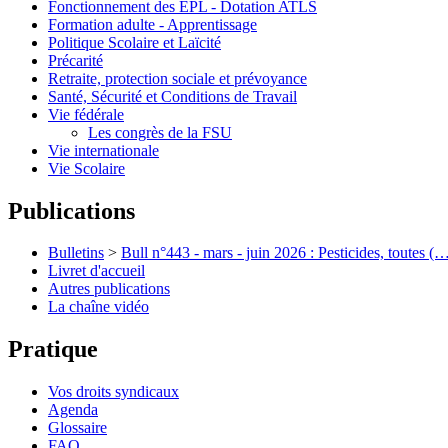
Fonctionnement des EPL - Dotation ATLS
Formation adulte - Apprentissage
Politique Scolaire et Laïcité
Précarité
Retraite, protection sociale et prévoyance
Santé, Sécurité et Conditions de Travail
Vie fédérale
Les congrès de la FSU
Vie internationale
Vie Scolaire
Publications
Bulletins
>
Bull n°443 - mars - juin 2026 : Pesticides, toutes (
Livret d'accueil
Autres publications
La chaîne vidéo
Pratique
Vos droits syndicaux
Agenda
Glossaire
FAQ