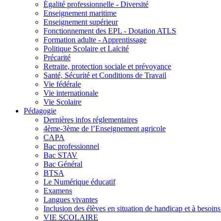
Égalité professionnelle - Diversité
Enseignement maritime
Enseignement supérieur
Fonctionnement des EPL - Dotation ATLS
Formation adulte - Apprentissage
Politique Scolaire et Laïcité
Précarité
Retraite, protection sociale et prévoyance
Santé, Sécurité et Conditions de Travail
Vie fédérale
Vie internationale
Vie Scolaire
Pédagogie
Dernières infos réglementaires
4ème-3ème de l’Enseignement agricole
CAPA
Bac professionnel
Bac STAV
Bac Général
BTSA
Le Numérique éducatif
Examens
Langues vivantes
Inclusion des élèves en situation de handicap et à besoins 
VIE SCOLAIRE