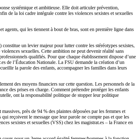
onse systémique et ambitieuse. Elle doit articuler prévention,
fin de la loi cadre intégrale contre les violences sexistes et sexuelles
et agents, qui les tiennent à bout de bras, sont en première ligne dans
 constitue un levier majeur pour lutter contre les stéréotypes sexistes,
e violences sexuelles. Cette ambition ne peut devenir réalité sans
s professionnels qualifiés. Pour que chaque établissement dispose d’une
ièr.es de l’Éducation Nationale. La FSU demande la création d’un
ueillir la parole des enfants, accompagner les familles dans leurs
lement des moyens financiers sur cette question. Les personnels de la
isance des prises en charge. Comment prétendre protéger les enfants
telle, ont la responsabilité politique de stopper leur politique
ent massives, près de 94 % des plaintes déposées par les femmes et
es qui reçoivent le message que leur parole ne compte pas et que les
nces sexistes et sexuelles (VSS) chez les magistrat.es – la France en
en cours pour un 3eme accord égalité femmes/hommes à la fonction