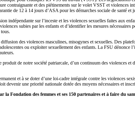
sure contraignante et des piétinements sur le volet VSST et violences i
rantie de 12 à 14 jours d’ASA pour les démarches sociale de santé et ju
n indépendante sur l’inceste et les violences sexuelles faites aux enfa
iolences subies par les enfants et d’identifier les mesures nécessaires 
 tous.
de diffusion des violences masculines, misogynes et sexuelles. Des plate
adolescentes ou exploiter sexuellement des enfants. La FSU dénonce l’i
auteurs.
 le produit de notre société patriarcale, d’un continuum des violences et
anent et à se doter d’une loi-cadre intégrale contre les violences sexist
doit devenir une priorité nationale dotée des moyens nécessaires et inscri
par la Fondation des femmes et ses 150 partenaires et à faire du sam