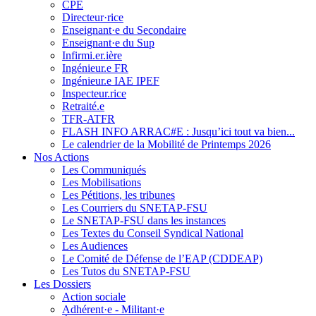
CPE
Directeur·rice
Enseignant·e du Secondaire
Enseignant·e du Sup
Infirmi.er.ière
Ingénieur.e FR
Ingénieur.e IAE IPEF
Inspecteur.rice
Retraité.e
TFR-ATFR
FLASH INFO ARRAC#E : Jusqu’ici tout va bien...
Le calendrier de la Mobilité de Printemps 2026
Nos Actions
Les Communiqués
Les Mobilisations
Les Pétitions, les tribunes
Les Courriers du SNETAP-FSU
Le SNETAP-FSU dans les instances
Les Textes du Conseil Syndical National
Les Audiences
Le Comité de Défense de l’EAP (CDDEAP)
Les Tutos du SNETAP-FSU
Les Dossiers
Action sociale
Adhérent·e - Militant·e