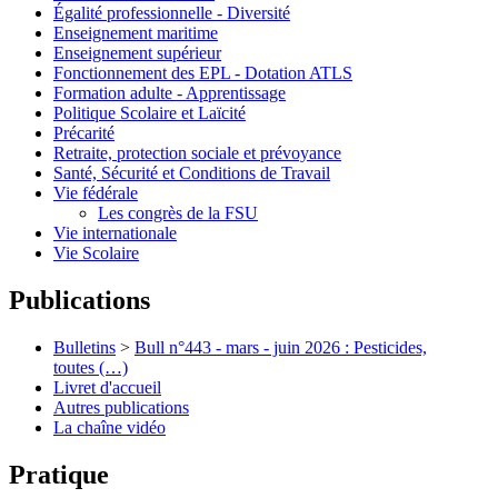
Égalité professionnelle - Diversité
Enseignement maritime
Enseignement supérieur
Fonctionnement des EPL - Dotation ATLS
Formation adulte - Apprentissage
Politique Scolaire et Laïcité
Précarité
Retraite, protection sociale et prévoyance
Santé, Sécurité et Conditions de Travail
Vie fédérale
Les congrès de la FSU
Vie internationale
Vie Scolaire
Publications
Bulletins
>
Bull n°443 - mars - juin 2026 : Pesticides,
toutes (…)
Livret d'accueil
Autres publications
La chaîne vidéo
Pratique