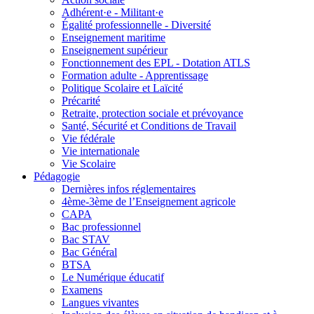
Adhérent·e - Militant·e
Égalité professionnelle - Diversité
Enseignement maritime
Enseignement supérieur
Fonctionnement des EPL - Dotation ATLS
Formation adulte - Apprentissage
Politique Scolaire et Laïcité
Précarité
Retraite, protection sociale et prévoyance
Santé, Sécurité et Conditions de Travail
Vie fédérale
Vie internationale
Vie Scolaire
Pédagogie
Dernières infos réglementaires
4ème-3ème de l’Enseignement agricole
CAPA
Bac professionnel
Bac STAV
Bac Général
BTSA
Le Numérique éducatif
Examens
Langues vivantes