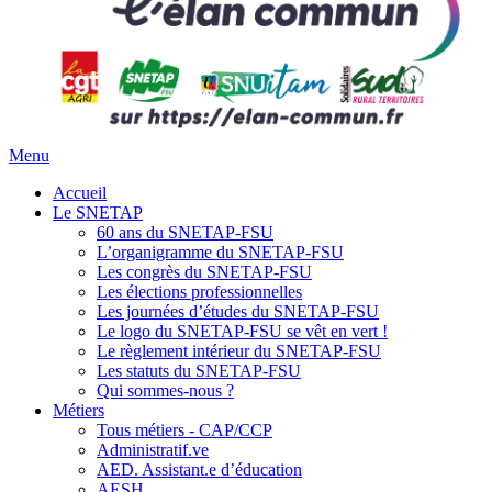
Menu
Accueil
Le SNETAP
60 ans du SNETAP-FSU
L’organigramme du SNETAP-FSU
Les congrès du SNETAP-FSU
Les élections professionnelles
Les journées d’études du SNETAP-FSU
Le logo du SNETAP-FSU se vêt en vert !
Le règlement intérieur du SNETAP-FSU
Les statuts du SNETAP-FSU
Qui sommes-nous ?
Métiers
Tous métiers - CAP/CCP
Administratif.ve
AED. Assistant.e d’éducation
AESH