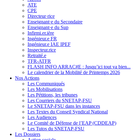
ATE
CPE
Directeur·rice
Enseignant·e du Secondaire
Enseignant·e du Sup
Infirmi.er.ière
Ingénieur.e FR
Ingénieur.e IAE IPEF
Inspecteur.rice
Retraité.e
TFR-ATFR
FLASH INFO ARRAC#E : Jusqu’ici tout va bien...
Le calendrier de la Mobilité de Printemps 2026
Nos Actions
Les Communiqués
Les Mobilisations
Les Pétitions, les tribunes
Les Courriers du SNETAP-FSU
Le SNETAP-FSU dans les instances
Les Textes du Conseil Syndical National
Les Audiences
Le Comité de Défense de l’EAP (CDDEAP)
Les Tutos du SNETAP-FSU
Les Dossiers
Action sociale