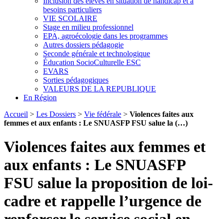
Inclusion des élèves en situation de handicap et à
besoins particuliers
VIE SCOLAIRE
Stage en milieu professionnel
EPA, agroécologie dans les programmes
Autres dossiers pédagogie
Seconde générale et technologique
Éducation SocioCulturelle ESC
EVARS
Sorties pédagogiques
VALEURS DE LA REPUBLIQUE
En Région
Accueil
>
Les Dossiers
>
Vie fédérale
>
Violences faites aux
femmes et aux enfants : Le SNUASFP FSU salue la (…)
Violences faites aux femmes et
aux enfants : Le SNUASFP
FSU salue la proposition de loi-
cadre et rappelle l’urgence de