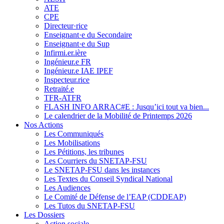
ATE
CPE
Directeur·rice
Enseignant·e du Secondaire
Enseignant·e du Sup
Infirmi.er.ière
Ingénieur.e FR
Ingénieur.e IAE IPEF
Inspecteur.rice
Retraité.e
TFR-ATFR
FLASH INFO ARRAC#E : Jusqu’ici tout va bien...
Le calendrier de la Mobilité de Printemps 2026
Nos Actions
Les Communiqués
Les Mobilisations
Les Pétitions, les tribunes
Les Courriers du SNETAP-FSU
Le SNETAP-FSU dans les instances
Les Textes du Conseil Syndical National
Les Audiences
Le Comité de Défense de l’EAP (CDDEAP)
Les Tutos du SNETAP-FSU
Les Dossiers
Action sociale