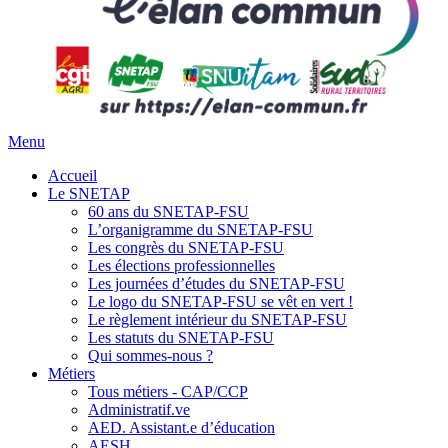
Menu
Accueil
Le SNETAP
60 ans du SNETAP-FSU
L’organigramme du SNETAP-FSU
Les congrès du SNETAP-FSU
Les élections professionnelles
Les journées d’études du SNETAP-FSU
Le logo du SNETAP-FSU se vêt en vert !
Le règlement intérieur du SNETAP-FSU
Les statuts du SNETAP-FSU
Qui sommes-nous ?
Métiers
Tous métiers - CAP/CCP
Administratif.ve
AED. Assistant.e d’éducation
AESH