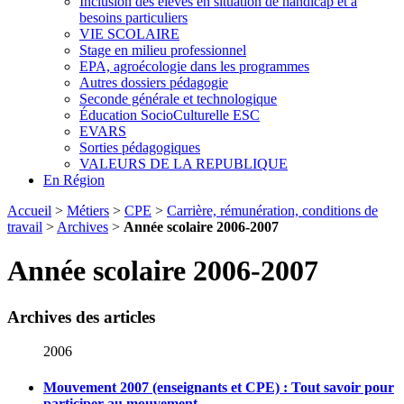
Inclusion des élèves en situation de handicap et à
besoins particuliers
VIE SCOLAIRE
Stage en milieu professionnel
EPA, agroécologie dans les programmes
Autres dossiers pédagogie
Seconde générale et technologique
Éducation SocioCulturelle ESC
EVARS
Sorties pédagogiques
VALEURS DE LA REPUBLIQUE
En Région
Accueil
>
Métiers
>
CPE
>
Carrière, rémunération, conditions de
travail
>
Archives
>
Année scolaire 2006-2007
Année scolaire 2006-2007
Archives des articles
2006
Mouvement 2007 (enseignants et CPE) : Tout savoir pour
participer au mouvement