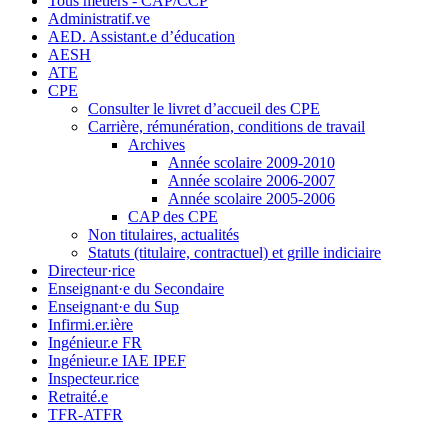
Tous métiers - CAP/CCP
Administratif.ve
AED. Assistant.e d’éducation
AESH
ATE
CPE
Consulter le livret d’accueil des CPE
Carrière, rémunération, conditions de travail
Archives
Année scolaire 2009-2010
Année scolaire 2006-2007
Année scolaire 2005-2006
CAP des CPE
Non titulaires, actualités
Statuts (titulaire, contractuel) et grille indiciaire
Directeur·rice
Enseignant·e du Secondaire
Enseignant·e du Sup
Infirmi.er.ière
Ingénieur.e FR
Ingénieur.e IAE IPEF
Inspecteur.rice
Retraité.e
TFR-ATFR