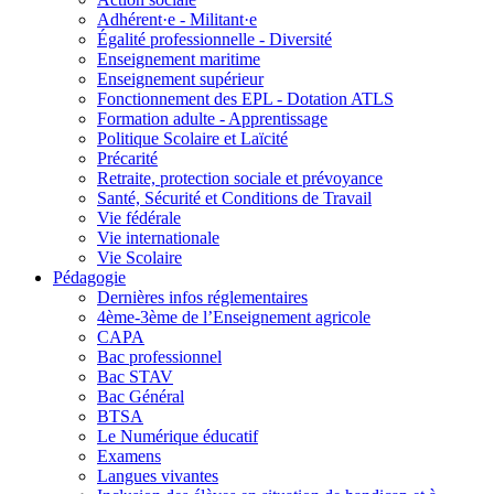
Adhérent·e - Militant·e
Égalité professionnelle - Diversité
Enseignement maritime
Enseignement supérieur
Fonctionnement des EPL - Dotation ATLS
Formation adulte - Apprentissage
Politique Scolaire et Laïcité
Précarité
Retraite, protection sociale et prévoyance
Santé, Sécurité et Conditions de Travail
Vie fédérale
Vie internationale
Vie Scolaire
Pédagogie
Dernières infos réglementaires
4ème-3ème de l’Enseignement agricole
CAPA
Bac professionnel
Bac STAV
Bac Général
BTSA
Le Numérique éducatif
Examens
Langues vivantes