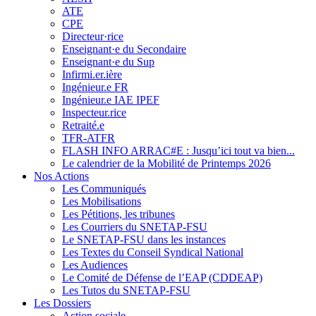
ATE
CPE
Directeur·rice
Enseignant·e du Secondaire
Enseignant·e du Sup
Infirmi.er.ière
Ingénieur.e FR
Ingénieur.e IAE IPEF
Inspecteur.rice
Retraité.e
TFR-ATFR
FLASH INFO ARRAC#E : Jusqu’ici tout va bien...
Le calendrier de la Mobilité de Printemps 2026
Nos Actions
Les Communiqués
Les Mobilisations
Les Pétitions, les tribunes
Les Courriers du SNETAP-FSU
Le SNETAP-FSU dans les instances
Les Textes du Conseil Syndical National
Les Audiences
Le Comité de Défense de l’EAP (CDDEAP)
Les Tutos du SNETAP-FSU
Les Dossiers
Action sociale