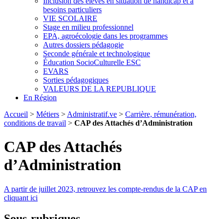
Inclusion des élèves en situation de handicap et à
besoins particuliers
VIE SCOLAIRE
Stage en milieu professionnel
EPA, agroécologie dans les programmes
Autres dossiers pédagogie
Seconde générale et technologique
Éducation SocioCulturelle ESC
EVARS
Sorties pédagogiques
VALEURS DE LA REPUBLIQUE
En Région
Accueil
>
Métiers
>
Administratif.ve
>
Carrière, rémunération,
conditions de travail
>
CAP des Attachés d’Administration
CAP des Attachés
d’Administration
A partir de juillet 2023, retrouvez les compte-rendus de la CAP en
cliquant ici
Sous-rubriques