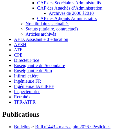
CAP des Secrétaires Administratifs
CAP des Attachés d’Administration
Archives de 2006 à2010
CAP des Adjoints Administratifs
Non titulaires, actualités
Statuts (titulaire, contractuel)
Articles archivés
AED. Assistant.e d’éducation
AESH
ATE
CPE
Directeur·rice
Enseignant·e du Secondaire
Enseignant·e du Sup
Infirmi.er.ière
Ingénieur.e FR
Ingénieur.e IAE IPEF
Inspecteur.rice
Retraité.e
TFR-ATFR
Publications
Bulletins
>
Bull n°443 - mars - juin 2026 : Pesticides,