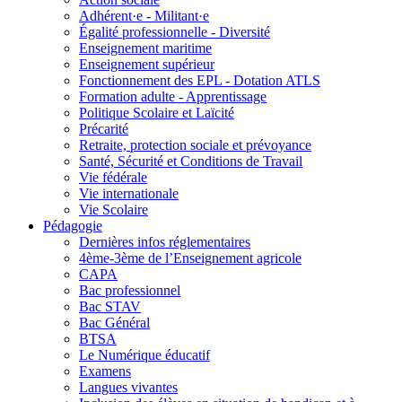
Adhérent·e - Militant·e
Égalité professionnelle - Diversité
Enseignement maritime
Enseignement supérieur
Fonctionnement des EPL - Dotation ATLS
Formation adulte - Apprentissage
Politique Scolaire et Laïcité
Précarité
Retraite, protection sociale et prévoyance
Santé, Sécurité et Conditions de Travail
Vie fédérale
Vie internationale
Vie Scolaire
Pédagogie
Dernières infos réglementaires
4ème-3ème de l’Enseignement agricole
CAPA
Bac professionnel
Bac STAV
Bac Général
BTSA
Le Numérique éducatif
Examens
Langues vivantes