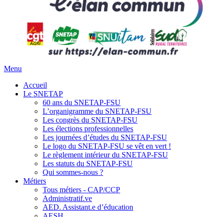
Menu
Accueil
Le SNETAP
60 ans du SNETAP-FSU
L’organigramme du SNETAP-FSU
Les congrès du SNETAP-FSU
Les élections professionnelles
Les journées d’études du SNETAP-FSU
Le logo du SNETAP-FSU se vêt en vert !
Le règlement intérieur du SNETAP-FSU
Les statuts du SNETAP-FSU
Qui sommes-nous ?
Métiers
Tous métiers - CAP/CCP
Administratif.ve
AED. Assistant.e d’éducation
AESH