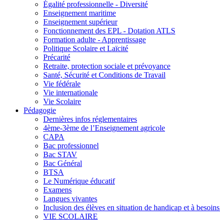
Égalité professionnelle - Diversité
Enseignement maritime
Enseignement supérieur
Fonctionnement des EPL - Dotation ATLS
Formation adulte - Apprentissage
Politique Scolaire et Laïcité
Précarité
Retraite, protection sociale et prévoyance
Santé, Sécurité et Conditions de Travail
Vie fédérale
Vie internationale
Vie Scolaire
Pédagogie
Dernières infos réglementaires
4ème-3ème de l’Enseignement agricole
CAPA
Bac professionnel
Bac STAV
Bac Général
BTSA
Le Numérique éducatif
Examens
Langues vivantes
Inclusion des élèves en situation de handicap et à besoins 
VIE SCOLAIRE