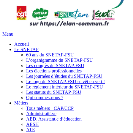
Menu
Accueil
Le SNETAP
60 ans du SNETAP-FSU
L’organigramme du SNETAP-FSU
Les congrès du SNETAP-FSU
Les élections professionnelles
Les journées d’études du SNETAP-FSU
Le logo du SNETAP-FSU se vêt en vert !
Le règlement intérieur du SNETAP-FSU
Les statuts du SNETAP-FSU
Qui sommes-nous ?
Métiers
Tous métiers - CAP/CCP
Administratif.ve
AED. Assistant.e d’éducation
AESH
ATE