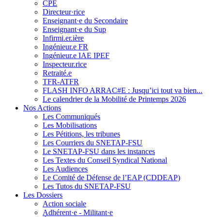
CPE
Directeur·rice
Enseignant·e du Secondaire
Enseignant·e du Sup
Infirmi.er.ière
Ingénieur.e FR
Ingénieur.e IAE IPEF
Inspecteur.rice
Retraité.e
TFR-ATFR
FLASH INFO ARRAC#E : Jusqu’ici tout va bien...
Le calendrier de la Mobilité de Printemps 2026
Nos Actions
Les Communiqués
Les Mobilisations
Les Pétitions, les tribunes
Les Courriers du SNETAP-FSU
Le SNETAP-FSU dans les instances
Les Textes du Conseil Syndical National
Les Audiences
Le Comité de Défense de l’EAP (CDDEAP)
Les Tutos du SNETAP-FSU
Les Dossiers
Action sociale
Adhérent·e - Militant·e