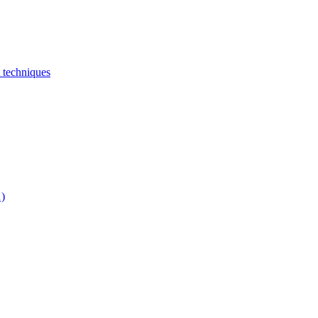
t techniques
…)