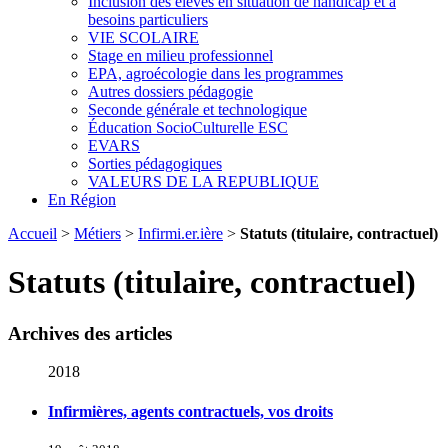
Inclusion des élèves en situation de handicap et à
besoins particuliers
VIE SCOLAIRE
Stage en milieu professionnel
EPA, agroécologie dans les programmes
Autres dossiers pédagogie
Seconde générale et technologique
Éducation SocioCulturelle ESC
EVARS
Sorties pédagogiques
VALEURS DE LA REPUBLIQUE
En Région
Accueil
>
Métiers
>
Infirmi.er.ière
>
Statuts (titulaire, contractuel)
Statuts (titulaire, contractuel)
Archives des articles
2018
Infirmières, agents contractuels, vos droits