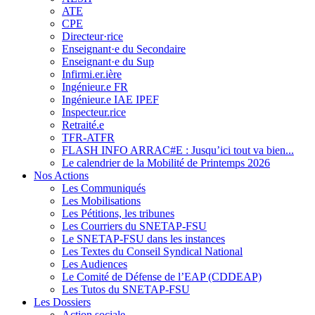
ATE
CPE
Directeur·rice
Enseignant·e du Secondaire
Enseignant·e du Sup
Infirmi.er.ière
Ingénieur.e FR
Ingénieur.e IAE IPEF
Inspecteur.rice
Retraité.e
TFR-ATFR
FLASH INFO ARRAC#E : Jusqu’ici tout va bien...
Le calendrier de la Mobilité de Printemps 2026
Nos Actions
Les Communiqués
Les Mobilisations
Les Pétitions, les tribunes
Les Courriers du SNETAP-FSU
Le SNETAP-FSU dans les instances
Les Textes du Conseil Syndical National
Les Audiences
Le Comité de Défense de l’EAP (CDDEAP)
Les Tutos du SNETAP-FSU
Les Dossiers
Action sociale