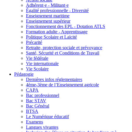
Adhérent·e - Militant·e
Égalité professionnelle - Diversité
Enseignement maritime
Enseignement supérieur
Fonctionnement des EPL - Dotation ATLS
Formation adulte - Apprentissage
Politique Scolaire et Laïcité
Précarité
Retraite, protection sociale et prévoyance
Santé, Sécurité et Conditions de Travail
Vie fédérale
Vie internationale
Vie Scolaire
Pédagogie
Dernières infos réglementaires
4ème-3ème de l’Enseignement agricole
CAPA
Bac professionnel
Bac STAV
Bac Général
BTSA
Le Numérique éducatif
Examens
Langues vivantes