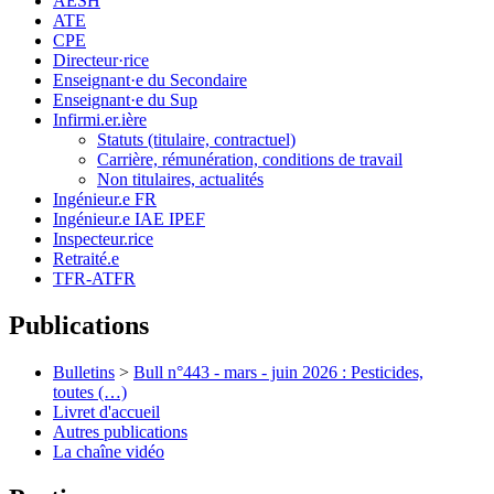
AESH
ATE
CPE
Directeur·rice
Enseignant·e du Secondaire
Enseignant·e du Sup
Infirmi.er.ière
Statuts (titulaire, contractuel)
Carrière, rémunération, conditions de travail
Non titulaires, actualités
Ingénieur.e FR
Ingénieur.e IAE IPEF
Inspecteur.rice
Retraité.e
TFR-ATFR
Publications
Bulletins
>
Bull n°443 - mars - juin 2026 : Pesticides,
toutes (…)
Livret d'accueil
Autres publications
La chaîne vidéo