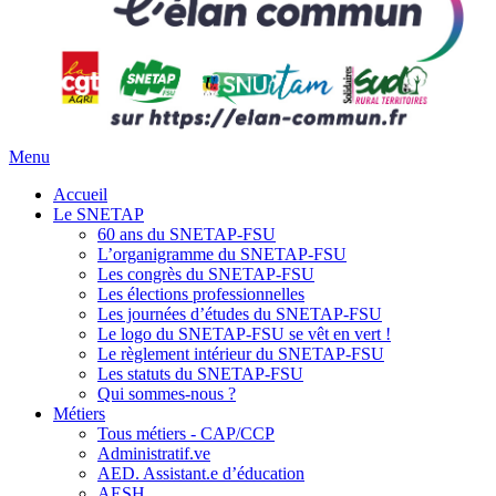
Menu
Accueil
Le SNETAP
60 ans du SNETAP-FSU
L’organigramme du SNETAP-FSU
Les congrès du SNETAP-FSU
Les élections professionnelles
Les journées d’études du SNETAP-FSU
Le logo du SNETAP-FSU se vêt en vert !
Le règlement intérieur du SNETAP-FSU
Les statuts du SNETAP-FSU
Qui sommes-nous ?
Métiers
Tous métiers - CAP/CCP
Administratif.ve
AED. Assistant.e d’éducation
AESH