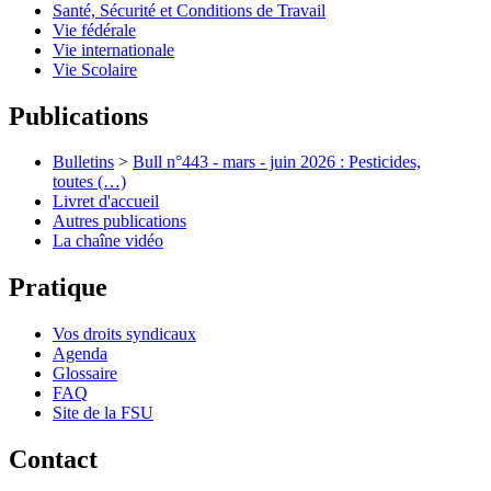
Santé, Sécurité et Conditions de Travail
Vie fédérale
Vie internationale
Vie Scolaire
Publications
Bulletins
>
Bull n°443 - mars - juin 2026 : Pesticides,
toutes (…)
Livret d'accueil
Autres publications
La chaîne vidéo
Pratique
Vos droits syndicaux
Agenda
Glossaire
FAQ
Site de la FSU
Contact