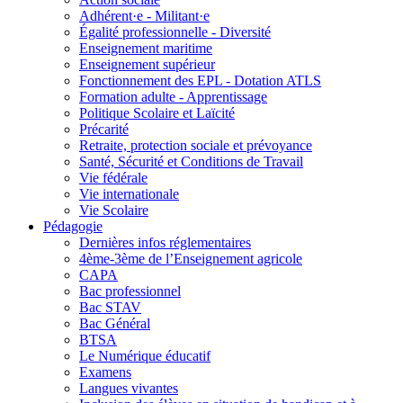
Adhérent·e - Militant·e
Égalité professionnelle - Diversité
Enseignement maritime
Enseignement supérieur
Fonctionnement des EPL - Dotation ATLS
Formation adulte - Apprentissage
Politique Scolaire et Laïcité
Précarité
Retraite, protection sociale et prévoyance
Santé, Sécurité et Conditions de Travail
Vie fédérale
Vie internationale
Vie Scolaire
Pédagogie
Dernières infos réglementaires
4ème-3ème de l’Enseignement agricole
CAPA
Bac professionnel
Bac STAV
Bac Général
BTSA
Le Numérique éducatif
Examens
Langues vivantes