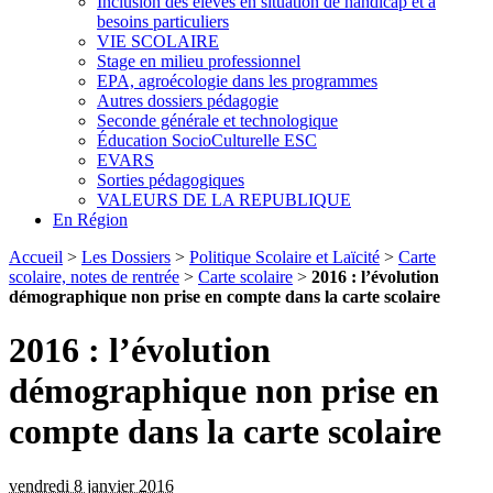
Inclusion des élèves en situation de handicap et à
besoins particuliers
VIE SCOLAIRE
Stage en milieu professionnel
EPA, agroécologie dans les programmes
Autres dossiers pédagogie
Seconde générale et technologique
Éducation SocioCulturelle ESC
EVARS
Sorties pédagogiques
VALEURS DE LA REPUBLIQUE
En Région
Accueil
>
Les Dossiers
>
Politique Scolaire et Laïcité
>
Carte
scolaire, notes de rentrée
>
Carte scolaire
>
2016 : l’évolution
démographique non prise en compte dans la carte scolaire
2016 : l’évolution
démographique non prise en
compte dans la carte scolaire
vendredi 8 janvier 2016