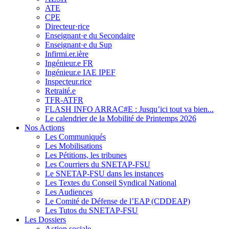
ATE
CPE
Directeur·rice
Enseignant·e du Secondaire
Enseignant·e du Sup
Infirmi.er.ière
Ingénieur.e FR
Ingénieur.e IAE IPEF
Inspecteur.rice
Retraité.e
TFR-ATFR
FLASH INFO ARRAC#E : Jusqu’ici tout va bien...
Le calendrier de la Mobilité de Printemps 2026
Nos Actions
Les Communiqués
Les Mobilisations
Les Pétitions, les tribunes
Les Courriers du SNETAP-FSU
Le SNETAP-FSU dans les instances
Les Textes du Conseil Syndical National
Les Audiences
Le Comité de Défense de l’EAP (CDDEAP)
Les Tutos du SNETAP-FSU
Les Dossiers
Action sociale