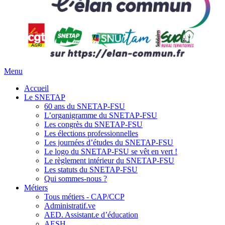
Menu
Accueil
Le SNETAP
60 ans du SNETAP-FSU
L’organigramme du SNETAP-FSU
Les congrès du SNETAP-FSU
Les élections professionnelles
Les journées d’études du SNETAP-FSU
Le logo du SNETAP-FSU se vêt en vert !
Le règlement intérieur du SNETAP-FSU
Les statuts du SNETAP-FSU
Qui sommes-nous ?
Métiers
Tous métiers - CAP/CCP
Administratif.ve
AED. Assistant.e d’éducation
AESH