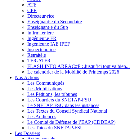
ATE
CPE
Directeur·rice
Enseignant·e du Secondaire
Enseignant·e du Sup
Infirmi.er.ière
Ingénieur.e FR
Ingénieur.e IAE IPEF
Inspecteur.rice
Retraité.e
TFR-ATFR
FLASH INFO ARRAC#E : Jusqu’ici tout va bien...
Le calendrier de la Mobilité de Printemps 2026
Nos Actions
Les Communiqués
Les Mobilisations
Les Pétitions, les tribunes
Les Courriers du SNETAP-FSU
Le SNETAP-FSU dans les instances
Les Textes du Conseil Syndical National
Les Audiences
Le Comité de Défense de l’EAP (CDDEAP)
Les Tutos du SNETAP-FSU
Les Dossiers
Action sociale