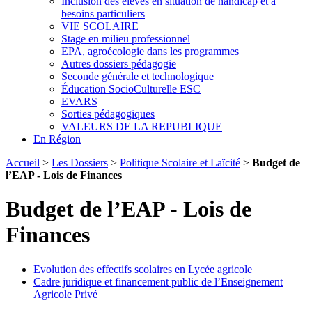
Inclusion des élèves en situation de handicap et à
besoins particuliers
VIE SCOLAIRE
Stage en milieu professionnel
EPA, agroécologie dans les programmes
Autres dossiers pédagogie
Seconde générale et technologique
Éducation SocioCulturelle ESC
EVARS
Sorties pédagogiques
VALEURS DE LA REPUBLIQUE
En Région
Accueil
>
Les Dossiers
>
Politique Scolaire et Laïcité
>
Budget de
l’EAP - Lois de Finances
Budget de l’EAP - Lois de
Finances
Evolution des effectifs scolaires en Lycée agricole
Cadre juridique et financement public de l’Enseignement
Agricole Privé