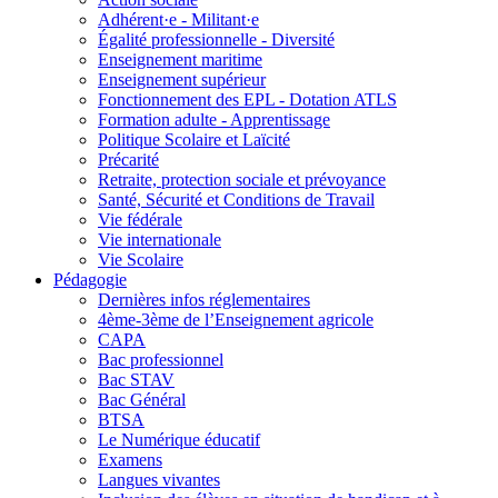
Adhérent·e - Militant·e
Égalité professionnelle - Diversité
Enseignement maritime
Enseignement supérieur
Fonctionnement des EPL - Dotation ATLS
Formation adulte - Apprentissage
Politique Scolaire et Laïcité
Précarité
Retraite, protection sociale et prévoyance
Santé, Sécurité et Conditions de Travail
Vie fédérale
Vie internationale
Vie Scolaire
Pédagogie
Dernières infos réglementaires
4ème-3ème de l’Enseignement agricole
CAPA
Bac professionnel
Bac STAV
Bac Général
BTSA
Le Numérique éducatif
Examens
Langues vivantes