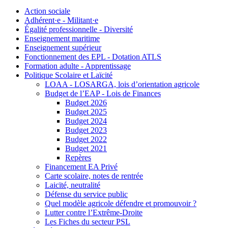
Action sociale
Adhérent·e - Militant·e
Égalité professionnelle - Diversité
Enseignement maritime
Enseignement supérieur
Fonctionnement des EPL - Dotation ATLS
Formation adulte - Apprentissage
Politique Scolaire et Laïcité
LOAA - LOSARGA, lois d’orientation agricole
Budget de l’EAP - Lois de Finances
Budget 2026
Budget 2025
Budget 2024
Budget 2023
Budget 2022
Budget 2021
Repères
Financement EA Privé
Carte scolaire, notes de rentrée
Laicïté, neutralité
Défense du service public
Quel modèle agricole défendre et promouvoir ?
Lutter contre l’Extrême-Droite
Les Fiches du secteur PSL