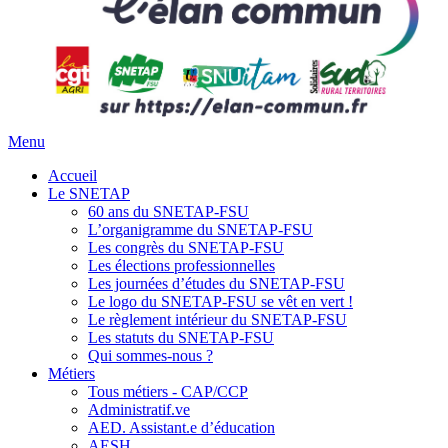
Menu
Accueil
Le SNETAP
60 ans du SNETAP-FSU
L’organigramme du SNETAP-FSU
Les congrès du SNETAP-FSU
Les élections professionnelles
Les journées d’études du SNETAP-FSU
Le logo du SNETAP-FSU se vêt en vert !
Le règlement intérieur du SNETAP-FSU
Les statuts du SNETAP-FSU
Qui sommes-nous ?
Métiers
Tous métiers - CAP/CCP
Administratif.ve
AED. Assistant.e d’éducation
AESH