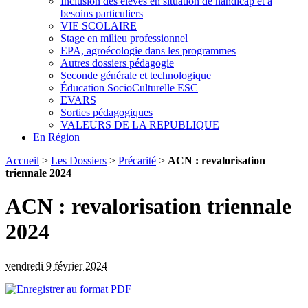
Inclusion des élèves en situation de handicap et à
besoins particuliers
VIE SCOLAIRE
Stage en milieu professionnel
EPA, agroécologie dans les programmes
Autres dossiers pédagogie
Seconde générale et technologique
Éducation SocioCulturelle ESC
EVARS
Sorties pédagogiques
VALEURS DE LA REPUBLIQUE
En Région
Accueil
>
Les Dossiers
>
Précarité
>
ACN : revalorisation
triennale 2024
ACN : revalorisation triennale
2024
vendredi 9 février 2024