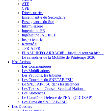
ATE
CPE
Directeur·rice
Enseignant·e du Secondaire
Enseignant·e du Sup
Infirmi.er.ière
Ingénieur.e FR
Ingénieur.e IAE IPEF
Inspecteur.rice
Retraité.e
TFR-ATFR
FLASH INFO ARRAC#E : Jusqu’ici tout va bien...
Le calendrier de la Mobilité de Printemps 2026
Nos Actions
Les Communiqués
Les Mobilisations
Les Pétitions, les tribunes
Les Courriers du SNETAP-FSU
Le SNETAP-FSU dans les instances
Les Textes du Conseil Syndical National
Les Audiences
Le Comité de Défense de l’EAP (CDDEAP)
Les Tutos du SNETAP-FSU
Les Dossiers
Action sociale