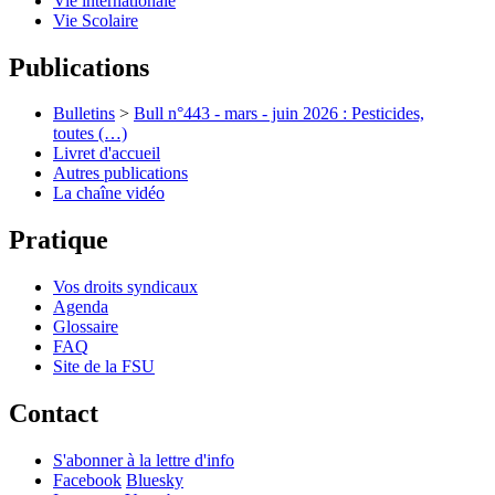
Vie internationale
Vie Scolaire
Publications
Bulletins
>
Bull n°443 - mars - juin 2026 : Pesticides,
toutes (…)
Livret d'accueil
Autres publications
La chaîne vidéo
Pratique
Vos droits syndicaux
Agenda
Glossaire
FAQ
Site de la FSU
Contact
S'abonner à la lettre d'info
Facebook
Bluesky