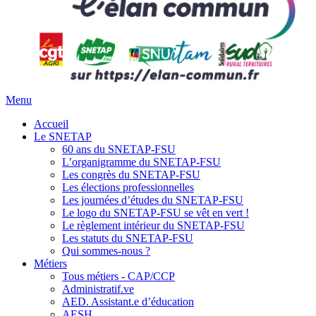
Menu
Accueil
Le SNETAP
60 ans du SNETAP-FSU
L’organigramme du SNETAP-FSU
Les congrès du SNETAP-FSU
Les élections professionnelles
Les journées d’études du SNETAP-FSU
Le logo du SNETAP-FSU se vêt en vert !
Le règlement intérieur du SNETAP-FSU
Les statuts du SNETAP-FSU
Qui sommes-nous ?
Métiers
Tous métiers - CAP/CCP
Administratif.ve
AED. Assistant.e d’éducation
AESH