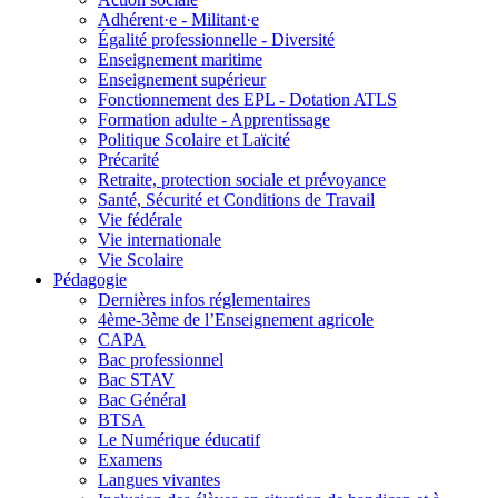
Adhérent·e - Militant·e
Égalité professionnelle - Diversité
Enseignement maritime
Enseignement supérieur
Fonctionnement des EPL - Dotation ATLS
Formation adulte - Apprentissage
Politique Scolaire et Laïcité
Précarité
Retraite, protection sociale et prévoyance
Santé, Sécurité et Conditions de Travail
Vie fédérale
Vie internationale
Vie Scolaire
Pédagogie
Dernières infos réglementaires
4ème-3ème de l’Enseignement agricole
CAPA
Bac professionnel
Bac STAV
Bac Général
BTSA
Le Numérique éducatif
Examens
Langues vivantes